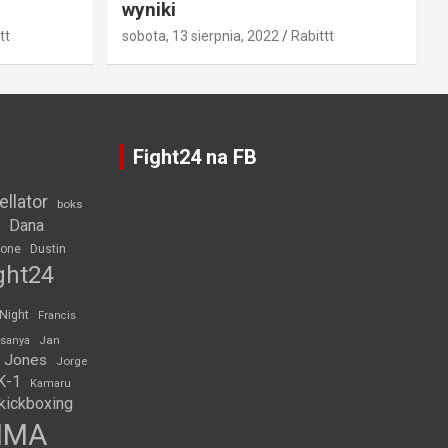
wyniki
tt
sobota, 13 sierpnia, 2022
Rabittt
Fight24 na FB
ellator
boks
Dana
rone
Dustin
ght24
 Night
Francis
Jan
esanya
 Jones
Jorge
K-1
Kamaru
kickboxing
MMA