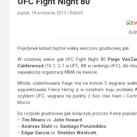
UFC Fight Night 80
piątek, 18 września, 2015
Rabittt
Esth
Pojedynek kobiet będzie walką wieczoru grudniowej gali.
W ostatniej walce gali UFC Fight Night 80
Paige VanZa
Calderwood
(10-1, 2-1 w UFC, #8 w rankingu UFC), dla ob
największej organizacji MMA na świecie.
Młoda, utalentowana Paige ma na koncie 3 wygrane walki 
wypunktowała Felice Herrig a w ostatnim boju poddała 
szyldem UFC, wygrane na punkty z Seo Hee Ham i Cortn
Moroz.
Do rozpiski grudniowej gali dołączyły jeszcze 4 inne pojedy
–
Tim Means
vs.
John Howard
–
Andreas Stahl
vs.
Santiago Ponzinibbio
–
Edgar Garcia
vs.
Sheldon Westcott
,