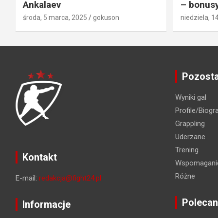
Ankalaev
– bonusy
środa, 5 marca, 2025
gokuson
niedziela, 1
Pozosta
Wyniki gal
Profile/Biogra
Grappling
Uderzane
Trening
Kontakt
Wspomaganie
Różne
E-mail:
redakcja@fight24.pl
Polecan
Informacje