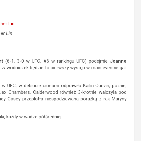
er Lin
nt
(6-1, 3-0 w UFC, #6 w rankingu UFC) podejmie
Joanne
u zawodniczek będzie to pierwszy występ w main evencie gali
w UFC, w debiucie ciosami odprawiła Kailin Curran, później
Alex Chambers. Calderwood również 3-krotnie walczyła pod
ey Casey przeplotła niespodziewaną porażką z rąk Maryny
nki, każdy w wadze półśredniej: