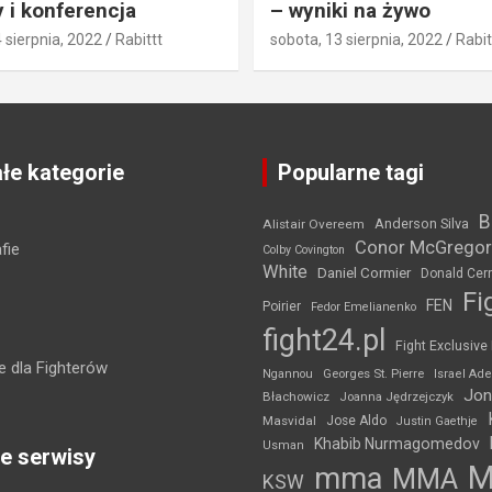
 i konferencja
– wyniki na żywo
4 sierpnia, 2022
Rabittt
sobota, 13 sierpnia, 2022
Rabit
łe kategorie
Popularne tagi
B
Anderson Silva
Alistair Overeem
Conor McGregor
fie
Colby Covington
White
Daniel Cormier
Donald Cer
Fi
FEN
Poirier
Fedor Emelianenko
fight24.pl
Fight Exclusive
 dla Fighterów
Ngannou
Georges St. Pierre
Israel Ad
Jon
Błachowicz
Joanna Jędrzejczyk
Masvidal
Jose Aldo
Justin Gaethje
Khabib Nurmagomedov
Usman
e serwisy
mma
MMA
KSW