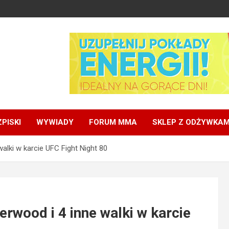
PISKI
WYWIADY
FORUM MMA
SKLEP Z ODŻYWKAM
alki w karcie UFC Fight Night 80
rwood i 4 inne walki w karcie