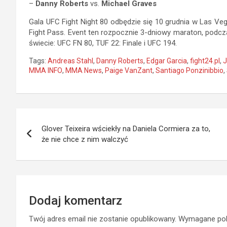
–
Danny Roberts
vs.
Michael Graves
Gala UFC Fight Night 80 odbędzie się 10 grudnia w Las V
Fight Pass. Event ten rozpocznie 3-dniowy maraton, podcz
świecie: UFC FN 80, TUF 22: Finale i UFC 194.
Tags:
Andreas Stahl
,
Danny Roberts
,
Edgar Garcia
,
fight24.pl
,
J
MMA INFO
,
MMA News
,
Paige VanZant
,
Santiago Ponzinibbio
,
Nawigacja
Glover Teixeira wściekły na Daniela Cormiera za to,
wpisu
że nie chce z nim walczyć
Dodaj komentarz
Twój adres email nie zostanie opublikowany.
Wymagane pol