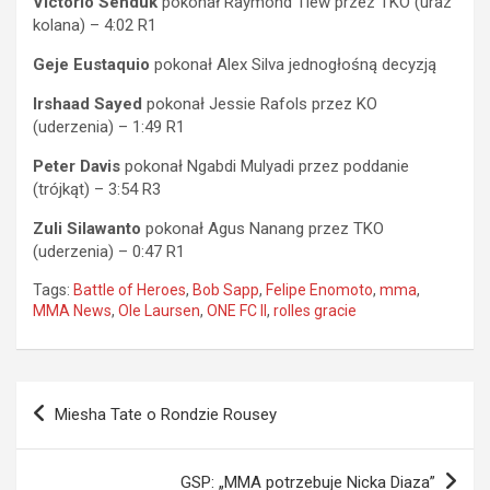
Victorio Senduk
pokonał Raymond Tiew przez TKO (uraz
kolana) – 4:02 R1
Geje Eustaquio
pokonał Alex Silva jednogłośną decyzją
Irshaad Sayed
pokonał Jessie Rafols przez KO
(uderzenia) – 1:49 R1
Peter Davis
pokonał Ngabdi Mulyadi przez poddanie
(trójkąt) – 3:54 R3
Zuli Silawanto
pokonał Agus Nanang przez TKO
(uderzenia) – 0:47 R1
Tags:
Battle of Heroes
,
Bob Sapp
,
Felipe Enomoto
,
mma
,
MMA News
,
Ole Laursen
,
ONE FC II
,
rolles gracie
Nawigacja
Miesha Tate o Rondzie Rousey
wpisu
GSP: „MMA potrzebuje Nicka Diaza”