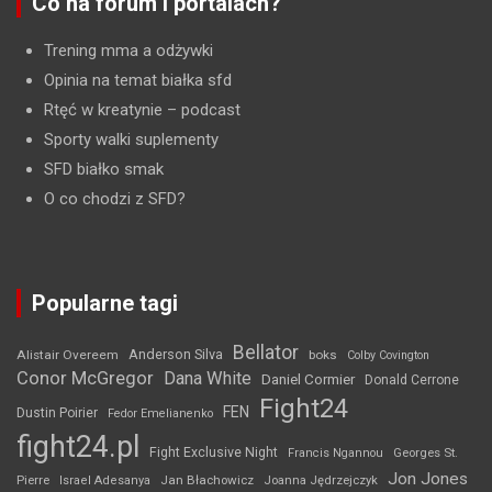
Co na forum i portalach?
Trening mma a odżywki
Opinia na temat białka sfd
Rtęć w kreatynie
– podcast
Sporty walki suplementy
SFD białko smak
O co chodzi z SFD?
Popularne tagi
Bellator
Anderson Silva
Alistair Overeem
boks
Colby Covington
Conor McGregor
Dana White
Daniel Cormier
Donald Cerrone
Fight24
FEN
Dustin Poirier
Fedor Emelianenko
fight24.pl
Fight Exclusive Night
Francis Ngannou
Georges St.
Jon Jones
Jan Błachowicz
Pierre
Israel Adesanya
Joanna Jędrzejczyk