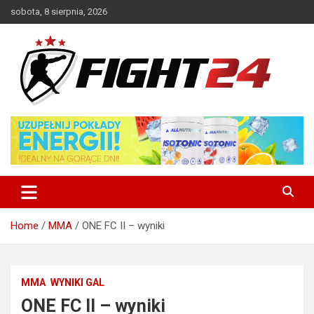
Skip
sobota, 8 sierpnia, 2026
to
content
Polski serwis informacyjny MMA i K-1
FIGHT24.PL – MMA i K-1, UFC
Home
MMA
ONE FC II – wyniki
MMA
WYNIKI GAL
ONE FC II – wyniki