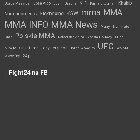
K-1
Khabib
Jorge Masvidal
Jose Aldo
Justin Gaethje
Kamaru Usman
mma
MMA
KSW
kickboxing
Nurmagomedov
MMA INFO
MMA News
Muay Thai
Nate
Polskie MMA
Diaz
Ronda Rousey
Rafael dos Anjos
Stipe
UFC
Strikeforce
Tony Ferguson
WMMA
Miocic
Tyron Woodley
www.fight24.pl
Fight24 na FB