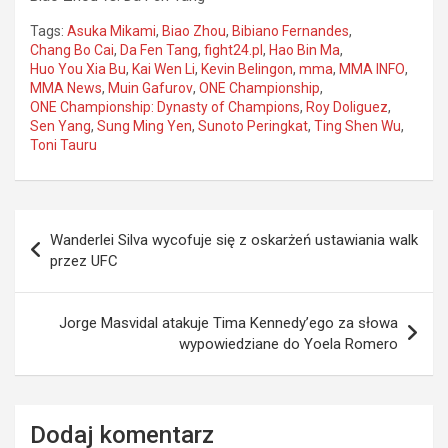
Tags:
Asuka Mikami
,
Biao Zhou
,
Bibiano Fernandes
,
Chang Bo Cai
,
Da Fen Tang
,
fight24.pl
,
Hao Bin Ma
,
Huo You Xia Bu
,
Kai Wen Li
,
Kevin Belingon
,
mma
,
MMA INFO
,
MMA News
,
Muin Gafurov
,
ONE Championship
,
ONE Championship: Dynasty of Champions
,
Roy Doliguez
,
Sen Yang
,
Sung Ming Yen
,
Sunoto Peringkat
,
Ting Shen Wu
,
Toni Tauru
Nawigacja
Wanderlei Silva wycofuje się z oskarżeń ustawiania walk
wpisu
przez UFC
Jorge Masvidal atakuje Tima Kennedy’ego za słowa
wypowiedziane do Yoela Romero
Dodaj komentarz