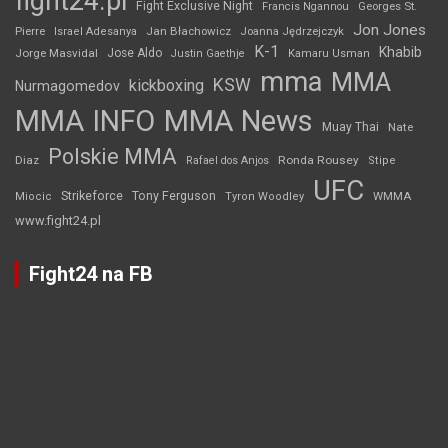
fight24.pl
Fight Exclusive Night
Francis Ngannou
Georges St.
Jon Jones
Jan Błachowicz
Pierre
Israel Adesanya
Joanna Jędrzejczyk
K-1
Khabib
Jorge Masvidal
Jose Aldo
Justin Gaethje
Kamaru Usman
mma
MMA
KSW
kickboxing
Nurmagomedov
MMA INFO
MMA News
Muay Thai
Nate
Polskie MMA
Diaz
Ronda Rousey
Rafael dos Anjos
Stipe
UFC
Strikeforce
Tony Ferguson
WMMA
Miocic
Tyron Woodley
www.fight24.pl
Fight24 na FB