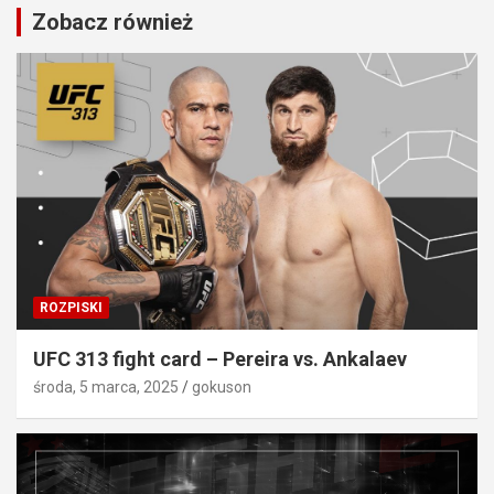
Zobacz również
ROZPISKI
UFC 313 fight card – Pereira vs. Ankalaev
środa, 5 marca, 2025
gokuson