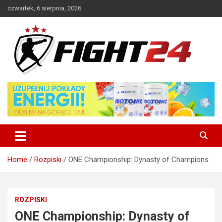
Skip
czwartek, 6 sierpnia, 2026
to
content
Polski serwis informacyjny MMA i K-1
FIGHT24.PL – MMA i K-1, UFC
Home
Rozpiski
ONE Championship: Dynasty of Champions
ROZPISKI
ONE Championship: Dynasty of