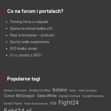
Co na forum i portalach?
Trening mma a odżywki
Opinia na temat białka sfd
Rtęć w kreatynie
– podcast
Sporty walki suplementy
SFD białko smak
O co chodzi z SFD?
Popularne tagi
Bellator
Anderson Silva
Alistair Overeem
boks
Colby Covington
Conor McGregor
Dana White
Daniel Cormier
Donald Cerrone
Fight24
FEN
Dustin Poirier
Fedor Emelianenko