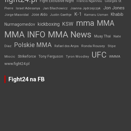
Fight Exclusive Night
Francis Ngannou
Georges St.
Jon Jones
Jan Błachowicz
Pierre
Israel Adesanya
Joanna Jędrzejczyk
K-1
Khabib
Jorge Masvidal
Jose Aldo
Justin Gaethje
Kamaru Usman
mma
MMA
KSW
kickboxing
Nurmagomedov
MMA INFO
MMA News
Muay Thai
Nate
Polskie MMA
Diaz
Ronda Rousey
Rafael dos Anjos
Stipe
UFC
Strikeforce
Tony Ferguson
WMMA
Miocic
Tyron Woodley
www.fight24.pl
Fight24 na FB