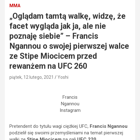
MMA
„Oglądam tamtą walkę, widzę, że
facet wygląda jak ja, ale nie
poznaję siebie” – Francis
Ngannou o swojej pierwszej walce
ze Stipe Miocicem przed
rewanżem na UFC 260
piątek, 12 lutego, 2021
Yoshi
Francis
Ngannou
Instagram
Pretendent do tytułu wagi ciężkiej UFC,
Francis Ngannou
podzielił się swoimi przemyśleniami na temat pierwszej
walki ze
Stipe Miocicem
na gali
UFC 220
.