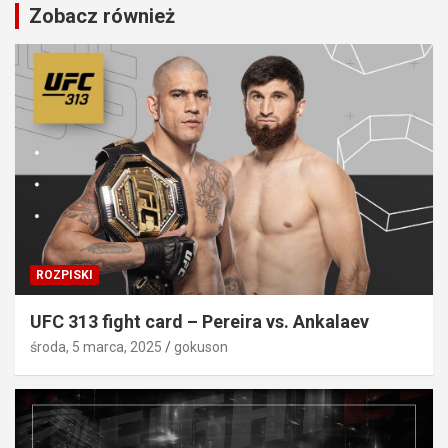
Zobacz również
ROZPISKI
UFC 313 fight card – Pereira vs. Ankalaev
środa, 5 marca, 2025
gokuson