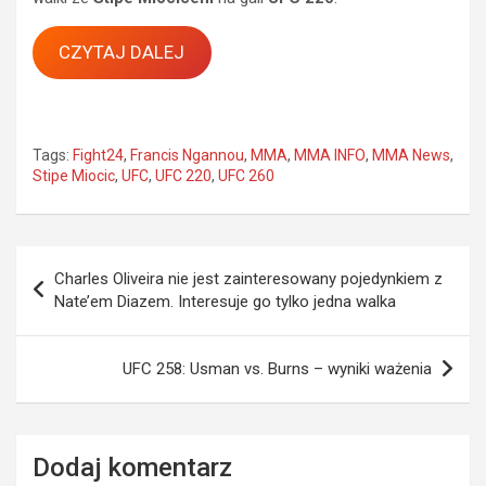
CZYTAJ DALEJ
Tags:
Fight24
,
Francis Ngannou
,
MMA
,
MMA INFO
,
MMA News
,
Stipe Miocic
,
UFC
,
UFC 220
,
UFC 260
Nawigacja
Charles Oliveira nie jest zainteresowany pojedynkiem z
wpisu
Nate’em Diazem. Interesuje go tylko jedna walka
UFC 258: Usman vs. Burns – wyniki ważenia
Dodaj komentarz