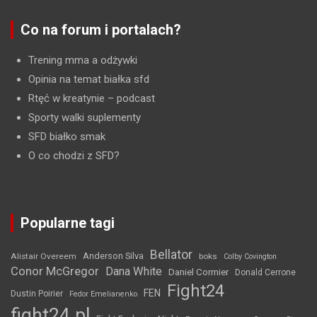
Co na forum i portalach?
Trening mma a odżywki
Opinia na temat białka sfd
Rtęć w kreatynie
– podcast
Sporty walki suplementy
SFD białko smak
O co chodzi z SFD?
Popularne tagi
Bellator
Anderson Silva
Alistair Overeem
boks
Colby Covington
Conor McGregor
Dana White
Daniel Cormier
Donald Cerrone
Fight24
FEN
Dustin Poirier
Fedor Emelianenko
fight24.pl