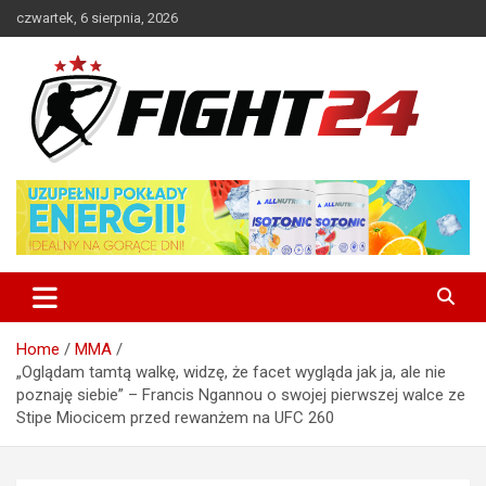
Skip
czwartek, 6 sierpnia, 2026
to
content
Polski serwis informacyjny MMA i K-1
FIGHT24.PL – MMA i K-1, UFC
Home
MMA
„Oglądam tamtą walkę, widzę, że facet wygląda jak ja, ale nie
poznaję siebie” – Francis Ngannou o swojej pierwszej walce ze
Stipe Miocicem przed rewanżem na UFC 260