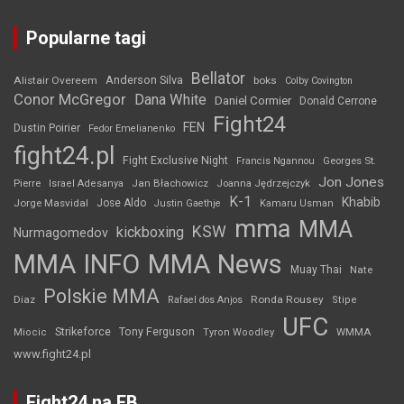
Popularne tagi
Bellator
Anderson Silva
Alistair Overeem
boks
Colby Covington
Conor McGregor
Dana White
Daniel Cormier
Donald Cerrone
Fight24
FEN
Dustin Poirier
Fedor Emelianenko
fight24.pl
Fight Exclusive Night
Francis Ngannou
Georges St.
Jon Jones
Jan Błachowicz
Pierre
Israel Adesanya
Joanna Jędrzejczyk
K-1
Khabib
Jorge Masvidal
Jose Aldo
Justin Gaethje
Kamaru Usman
mma
MMA
KSW
kickboxing
Nurmagomedov
MMA INFO
MMA News
Muay Thai
Nate
Polskie MMA
Diaz
Ronda Rousey
Rafael dos Anjos
Stipe
UFC
Strikeforce
Tony Ferguson
WMMA
Miocic
Tyron Woodley
www.fight24.pl
Fight24 na FB