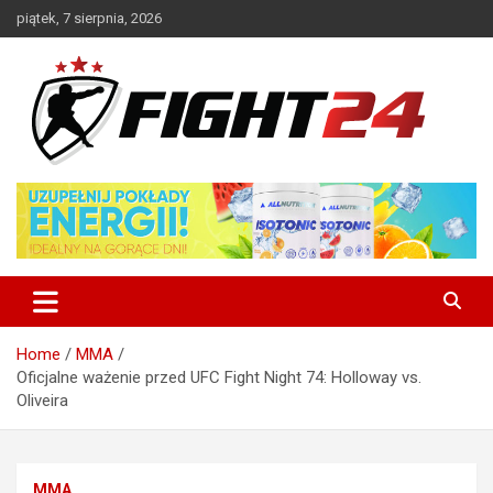
Skip
piątek, 7 sierpnia, 2026
to
content
Polski serwis informacyjny MMA i K-1
FIGHT24.PL – MMA i K-1, UFC
Home
MMA
Oficjalne ważenie przed UFC Fight Night 74: Holloway vs.
Oliveira
MMA