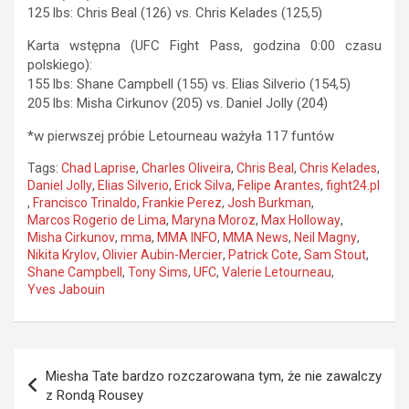
125 lbs: Chris Beal (126) vs. Chris Kelades (125,5)
Karta wstępna (UFC Fight Pass, godzina 0:00 czasu
polskiego):
155 lbs: Shane Campbell (155) vs. Elias Silverio (154,5)
205 lbs: Misha Cirkunov (205) vs. Daniel Jolly (204)
*w pierwszej próbie Letourneau ważyła 117 funtów
Tags:
Chad Laprise
,
Charles Oliveira
,
Chris Beal
,
Chris Kelades
,
Daniel Jolly
,
Elias Silverio
,
Erick Silva
,
Felipe Arantes
,
fight24.pl
,
Francisco Trinaldo
,
Frankie Perez
,
Josh Burkman
,
Marcos Rogerio de Lima
,
Maryna Moroz
,
Max Holloway
,
Misha Cirkunov
,
mma
,
MMA INFO
,
MMA News
,
Neil Magny
,
Nikita Krylov
,
Olivier Aubin-Mercier
,
Patrick Cote
,
Sam Stout
,
Shane Campbell
,
Tony Sims
,
UFC
,
Valerie Letourneau
,
Yves Jabouin
Nawigacja
Miesha Tate bardzo rozczarowana tym, że nie zawalczy
wpisu
z Rondą Rousey