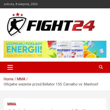
Skip
sobota, 8 sierpnia, 2026
to
content
Polski serwis informacyjny MMA i K-1
FIGHT24.PL – MMA i K-1, UFC
Home
MMA
Oficjalne ważenie przed Bellator 155: Carvalho vs. Manhoef
MMA