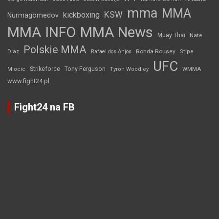
mma
MMA
KSW
kickboxing
Nurmagomedov
MMA INFO
MMA News
Muay Thai
Nate
Polskie MMA
Diaz
Ronda Rousey
Rafael dos Anjos
Stipe
UFC
Strikeforce
Tony Ferguson
WMMA
Miocic
Tyron Woodley
www.fight24.pl
Fight24 na FB