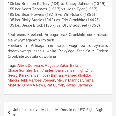
135 lbs: Brendon Raftery (134) vs. Casey Johnson (134.9)
155 lbs: Scott Thometz (155.7) vs. Josh Tyler (155.7)
185 lbs: Sean Powers (182.4) vs. Will Noland (185.6)
135 lbs:
Ricky Steele (134.9) vs. Eric Cronkhite (144.2*)
135 lbs: Jesse Brock (135.7) vs. Olly Bradstreet (135.7)
*Dufresne, Freeland, Arteaga oraz Cronkhite nie zmieścili
się w wymaganych limitach
Freeland i Arteaga nie ścięli wagi po otrzymaniu
dodatkowego czasu, walka Ricky’ego Steele’a z Erciem
Cronkhite została odwołana
Tags:
Alexis Dufresne
,
Augusto Sakai
,
Bellator
,
Chase Gormley
,
Dan Charles
,
Dave Jansen
,
fight24.pl
,
Georgi Karakhanyan
,
Joey Beltran
,
Mamed Khalidov
,
Marcin Held
,
Marloes Coenen
,
Melvin Manhoef
,
mma
,
MMA INFO
,
MMA News
,
Pat Curran
,
Rafael Carvalho
Nawigacja
John Lineker vs. Michael McDonald na UFC Fight Night
wpisu
91