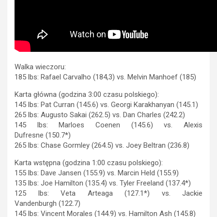
Walka wieczoru:
185 lbs: Rafael Carvalho (184,3) vs. Melvin Manhoef (185)
Karta główna (godzina 3:00 czasu polskiego):
145 lbs: Pat Curran (145.6) vs. Georgi Karakhanyan (145.1)
265 lbs: Augusto Sakai (262.5) vs. Dan Charles (242.2)
145 lbs: Marloes Coenen (145.6) vs. Alexis
Dufresne (150.7*)
265 lbs: Chase Gormley (264.5) vs. Joey Beltran (236.8)
Karta wstępna (godzina 1:00 czasu polskiego):
155 lbs: Dave Jansen (155.9) vs. Marcin Held (155.9)
135 lbs: Joe Hamilton (135.4) vs. Tyler Freeland (137.4*)
125 lbs: Veta Arteaga (127.1*) vs. Jackie
Vandenburgh (122.7)
145 lbs: Vincent Morales (144.9) vs. Hamilton Ash (145.8)