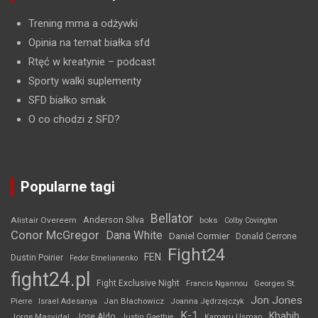
Trening mma a odżywki
Opinia na temat białka sfd
Rtęć w kreatynie
– podcast
Sporty walki suplementy
SFD białko smak
O co chodzi z SFD?
Popularne tagi
Bellator
Anderson Silva
Alistair Overeem
boks
Colby Covington
Conor McGregor
Dana White
Daniel Cormier
Donald Cerrone
Fight24
FEN
Dustin Poirier
Fedor Emelianenko
fight24.pl
Fight Exclusive Night
Francis Ngannou
Georges St.
Jon Jones
Jan Błachowicz
Pierre
Israel Adesanya
Joanna Jędrzejczyk
K-1
Khabib
Jorge Masvidal
Jose Aldo
Justin Gaethje
Kamaru Usman