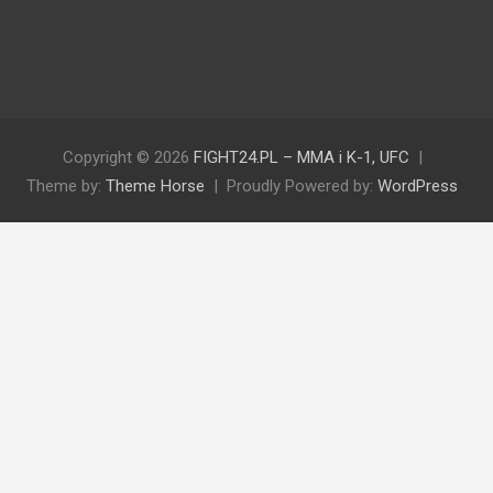
Copyright © 2026
FIGHT24.PL – MMA i K-1, UFC
Theme by:
Theme Horse
Proudly Powered by:
WordPress