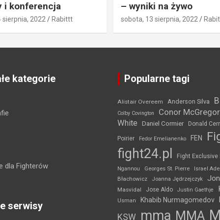
 i konferencja
– wyniki na żywo
4 sierpnia, 2022
Rabittt
sobota, 13 sierpnia, 2022
Rabit
łe kategorie
Popularne tagi
B
Anderson Silva
Alistair Overeem
Conor McGregor
fie
Colby Covington
White
Daniel Cormier
Donald Cer
Fi
FEN
Poirier
Fedor Emelianenko
fight24.pl
Fight Exclusive
 dla Fighterów
Ngannou
Georges St. Pierre
Israel Ad
Jon
Błachowicz
Joanna Jędrzejczyk
Masvidal
Jose Aldo
Justin Gaethje
Khabib Nurmagomedov
Usman
e serwisy
mma
MMA
KSW