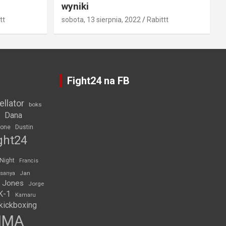
wyniki
tt
sobota, 13 sierpnia, 2022
Rabittt
Fight24 na FB
ellator
boks
Dana
rone
Dustin
ght24
 Night
Francis
Jan
esanya
 Jones
Jorge
K-1
Kamaru
kickboxing
MMA