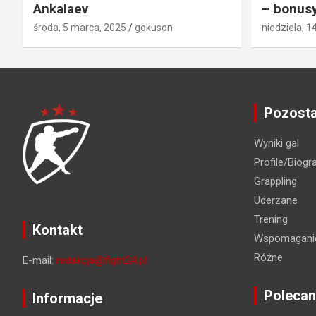
Ankalaev
– bonusy
środa, 5 marca, 2025
gokuson
niedziela, 1
Pozosta
Wyniki gal
Profile/Biogra
Grappling
Uderzane
Trening
Kontakt
Wspomaganie
Różne
E-mail:
redakcja@fight24.pl
Polecan
Informacje