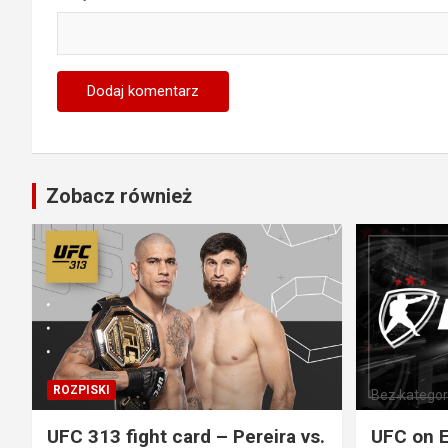
Zobacz również
ROZPISKI
Bez kategori
UFC 313 fight card – Pereira vs.
UFC on E