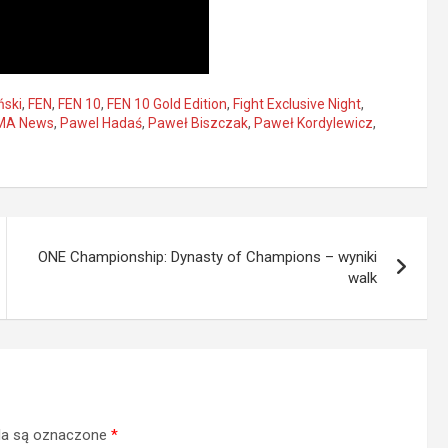
ński
,
FEN
,
FEN 10
,
FEN 10 Gold Edition
,
Fight Exclusive Night
,
A News
,
Pawel Hadaś
,
Paweł Biszczak
,
Paweł Kordylewicz
,
ONE Championship: Dynasty of Champions – wyniki
walk
a są oznaczone
*