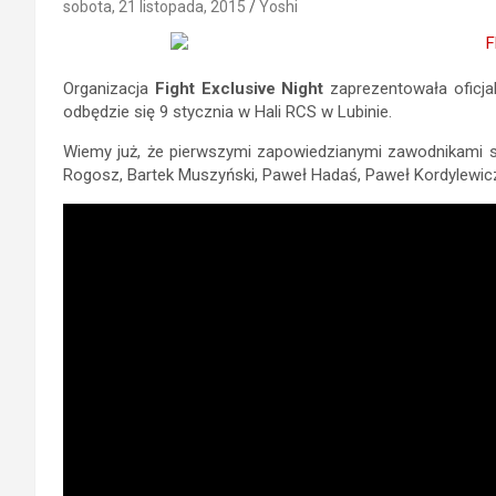
sobota, 21 listopada, 2015
Yoshi
Organizacja
Fight Exclusive Night
zaprezentowała oficja
odbędzie się 9 stycznia w Hali RCS w Lubinie.
Wiemy już, że pierwszymi zapowiedzianymi zawodnikami są
Rogosz, Bartek Muszyński, Paweł Hadaś, Paweł Kordylewic