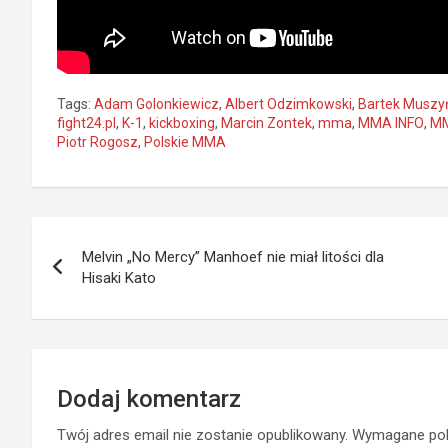
Tags:
Adam Golonkiewicz
,
Albert Odzimkowski
,
Bartek Muszy
fight24.pl
,
K-1
,
kickboxing
,
Marcin Zontek
,
mma
,
MMA INFO
,
MM
Piotr Rogosz
,
Polskie MMA
Nawigacja
Melvin „No Mercy” Manhoef nie miał litości dla
wpisu
Hisaki Kato
Dodaj komentarz
Twój adres email nie zostanie opublikowany.
Wymagane pol