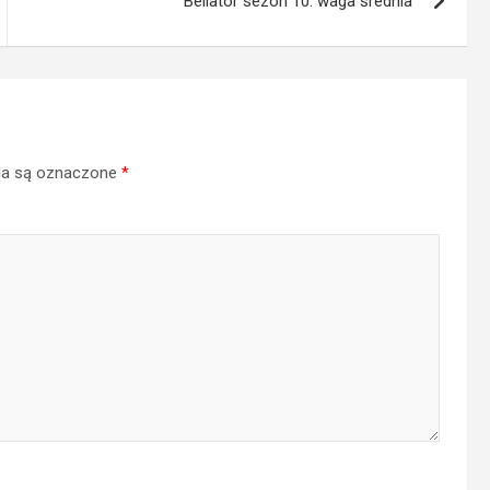
Bellator sezon 10: waga średnia
a są oznaczone
*