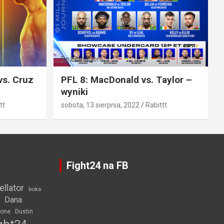
Bez kategorii
vs. Cruz
PFL 8: MacDonald vs. Taylor –
wyniki
tt
sobota, 13 sierpnia, 2022
Rabittt
Fight24 na FB
ellator
boks
Dana
rone
Dustin