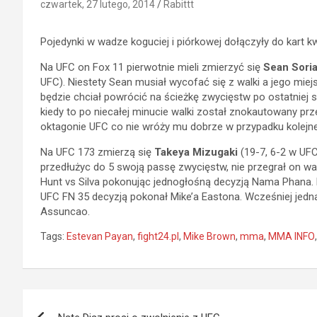
czwartek, 27 lutego, 2014
Rabittt
Pojedynki w wadze koguciej i piórkowej dołączyły do kart kw
Na UFC on Fox 11 pierwotnie mieli zmierzyć się
Sean Sori
UFC). Niestety Sean musiał wycofać się z walki a jego miej
będzie chciał powrócić na ścieżkę zwycięstw po ostatniej s
kiedy to po niecałej minucie walki został znokautowany prz
oktagonie UFC co nie wróży mu dobrze w przypadku kolejnej
Na UFC 173 zmierzą się
Takeya Mizugaki
(19-7, 6-2 w UF
przedłużyc do 5 swoją passę zwycięstw, nie przegrał on wa
Hunt vs Silva pokonując jednogłośną decyzją Nama Phana. 
UFC FN 35 decyzją pokonał Mike’a Eastona. Wcześniej jed
Assuncao.
Tags:
Estevan Payan
,
fight24.pl
,
Mike Brown
,
mma
,
MMA INFO
Nawigacja