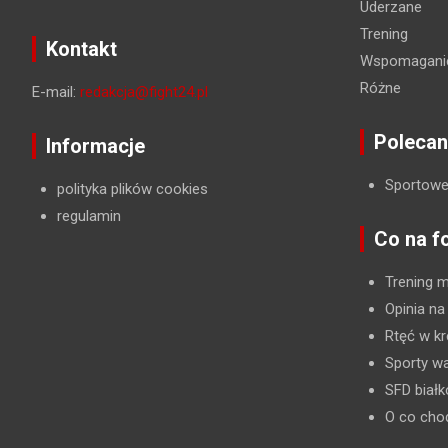
Uderzane
Trening
Kontakt
Wspomaganie
Różne
E-mail:
redakcja@fight24.pl
Polecan
Informacje
Sportowe
polityka plików cookies
regulamin
Co na f
Trening 
Opinia na
Rtęć w kr
Sporty wa
SFD biał
O co cho