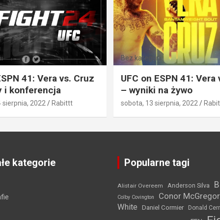
i
Bez kategorii
SPN 41: Vera vs. Cruz
UFC on ESPN 41: Vera 
 i konferencja
– wyniki na żywo
4 sierpnia, 2022
Rabittt
sobota, 13 sierpnia, 2022
Rabit
łe kategorie
Popularne tagi
B
Anderson Silva
Alistair Overeem
Conor McGregor
fie
Colby Covington
White
Daniel Cormier
Donald Cer