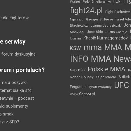
Fi
FEN
Poirier
Fedor Emelianenko
fight24.pl
Fight Exclusive
 dla Fighterów
Ngannou
Georges St. Pierre
Israel Ad
Jon
Błachowicz
Joanna Jędrzejczyk
Masvidal
Jose Aldo
Justin Gaethje
Khabib Nurmagomedov
Usman
e serwisy
mma
MMA
KSW
 forum dyskusyjne
INFO
MMA New
Polskie MMA
orum i portalach?
Nate Diaz
R
Strikef
Ronda Rousey
Stipe Miocic
mma a odżywki
UFC
Ferguson
Tyron Woodley
 temat białka sfd
www.fight24.pl
eatynie
– podcast
lki suplementy
ko smak
dzi z SFD?