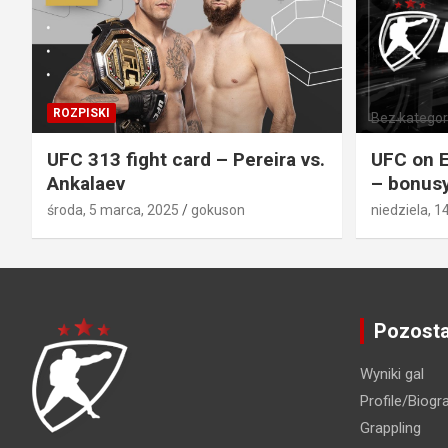
ROZPISKI
Bez kategori
UFC 313 fight card – Pereira vs.
UFC on E
Ankalaev
– bonusy
środa, 5 marca, 2025
gokuson
niedziela, 1
Pozosta
Wyniki gal
Profile/Biogra
Grappling