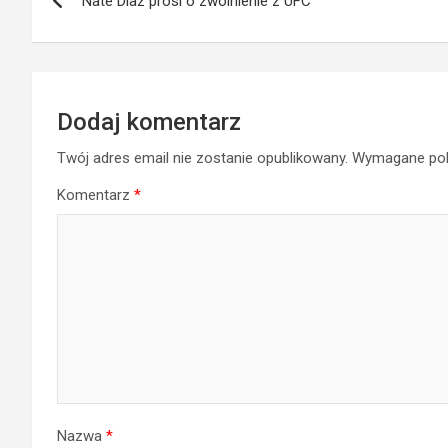
Nate Diaz prosi o zwolnienie z UFC
wpisu
Dodaj komentarz
Twój adres email nie zostanie opublikowany.
Wymagane pol
Komentarz
*
Nazwa
*