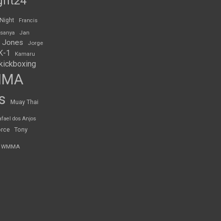
ght24
 Night
Francis
Jan
esanya
 Jones
Jorge
K-1
Kamaru
kickboxing
MMA
s
Muay Thai
afael dos Anjos
orce
Tony
WMMA