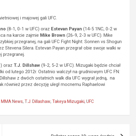
ietniowej i majowej gali UFC.
ano
(8-1, 0-1 w UFC) oraz
Estevan Payan
(14-5 1NC, 0-2 w
sca na karcie zajmie
Mike Brown
(26-9, 2-3 w UFC). Mike
zybkiej przegranej, na gali UFC Fight Night: Sonnen vs Shogun
ez Stevena Silera. Estevan Payan przegrał obie swoje walki w
 przegranej.
C) oraz
T.J. Dillshaw
(9-2, 5-2 w UFC). Mizugaki będzie chciał
lki od lutego 2012r. Ostatnio walczył na grudniowym UFC FN:
Dillshaw z dwóch ostatnich walk dla UFC wygrał jedną, na
nak również przez decyzję uległ mocnemu Raphaelowi
,
MMA News
,
T.J. Dillashaw
,
Takeya Mizugaki
,
UFC