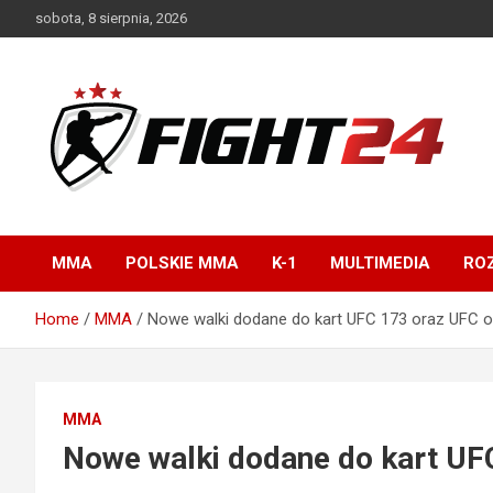
Skip
sobota, 8 sierpnia, 2026
to
content
Polski serwis informacyjny MMA i K-1
FIGHT24.PL – MMA i
K-1, UFC
MMA
POLSKIE MMA
K-1
MULTIMEDIA
ROZ
Home
MMA
Nowe walki dodane do kart UFC 173 oraz UFC o
MMA
Nowe walki dodane do kart UF