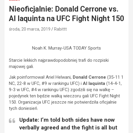
Nieoficjalnie: Donald Cerrone vs.
Al Iaquinta na UFC Fight Night 150
środa, 20 marca, 2019
Rabittt
Noah K. Murray-USA TODAY Sports
Starcie lekkich najprawdopodobniej trafi do rozpiski
majowej gali.
Jak poinformował Ariel Helwani,
Donald Cerrone
(35-11 1
NC, 22-8 w UFC, #9 w rankingu UFC) i
Al Iaquinta
(14-4-1,
9-3 w UFC, #4 w rankingu UFC) zgodzili się na walkę –
pojedynek ten będzie walką wieczoru gali UFC Fight Night
150. Organizacja UFC jeszcze nie potwierdziła oficjalnie
tych doniesień.
Update: I’m told both sides have now
verbally agreed and the fight is all but