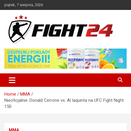
Skip
piątek, 7 sierpnia, 2026
to
content
Polski serwis informacyjny MMA i K-1
FIGHT24.PL – MMA i K-1, UFC
Home
MMA
Nieoficjalnie: Donald Cerrone vs. Al Iaquinta na UFC Fight Night
150
MMA