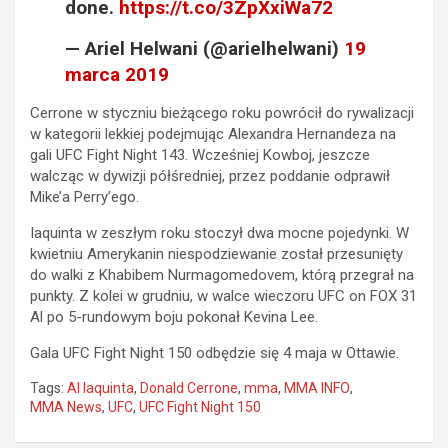
done.
https://t.co/3ZpXxiWa72
— Ariel Helwani (@arielhelwani)
19
marca 2019
Cerrone w styczniu bieżącego roku powrócił do rywalizacji
w kategorii lekkiej podejmując Alexandra Hernandeza na
gali UFC Fight Night 143. Wcześniej Kowboj, jeszcze
walcząc w dywizji półśredniej, przez poddanie odprawił
Mike’a Perry’ego.
Iaquinta w zeszłym roku stoczył dwa mocne pojedynki. W
kwietniu Amerykanin niespodziewanie został przesunięty
do walki z Khabibem Nurmagomedovem, którą przegrał na
punkty. Z kolei w grudniu, w walce wieczoru UFC on FOX 31
Al po 5-rundowym boju pokonał Kevina Lee.
Gala UFC Fight Night 150 odbędzie się 4 maja w Ottawie.
Tags:
Al Iaquinta
,
Donald Cerrone
,
mma
,
MMA INFO
,
MMA News
,
UFC
,
UFC Fight Night 150