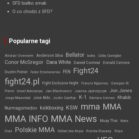
SFD białko smak
O co chodzi z SFD?
Popularne tagi
Bellator
Anderson Silva
Alistair Overeem
boks
Colby Covington
Conor McGregor
Dana White
Daniel Cormier
Donald Cerrone
Fight24
FEN
Dustin Poirier
Fedor Emelianenko
fight24.pl
Fight Exclusive Night
Francis Ngannou
Georges St.
Jon Jones
Jan Błachowicz
Pierre
Israel Adesanya
Joanna Jędrzejczyk
K-1
Khabib
Jorge Masvidal
Jose Aldo
Justin Gaethje
Kamaru Usman
mma
MMA
KSW
kickboxing
Nurmagomedov
MMA INFO
MMA News
Muay Thai
Nate
Polskie MMA
Diaz
Ronda Rousey
Rafael dos Anjos
Stipe