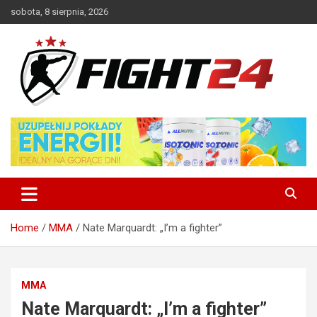
Skip
sobota, 8 sierpnia, 2026
to
content
Polski serwis informacyjny MMA i K-1
FIGHT24.PL – MMA i K-1, UFC
Home
MMA
Nate Marquardt: „I’m a fighter”
MMA
Nate Marquardt: „I’m a fighter”