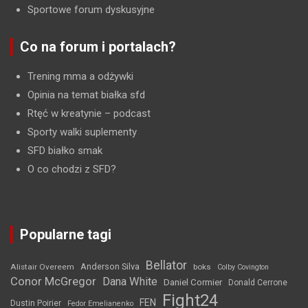
Sportowe forum dyskusyjne
Co na forum i portalach?
Trening mma a odżywki
Opinia na temat białka sfd
Rtęć w kreatynie
– podcast
Sporty walki suplementy
SFD białko smak
O co chodzi z SFD?
Popularne tagi
Bellator
Anderson Silva
Alistair Overeem
boks
Colby Covington
Conor McGregor
Dana White
Daniel Cormier
Donald Cerrone
Fight24
FEN
Dustin Poirier
Fedor Emelianenko