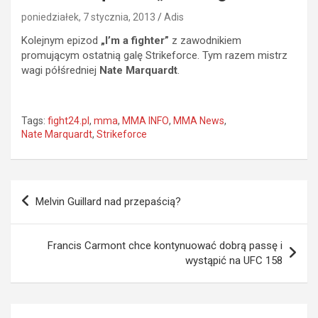
poniedziałek, 7 stycznia, 2013
Adis
Kolejnym epizod
„I’m a fighter”
z zawodnikiem
promującym ostatnią galę Strikeforce. Tym razem mistrz
wagi półśredniej
Nate Marquardt
.
Tags:
fight24.pl
,
mma
,
MMA INFO
,
MMA News
,
Nate Marquardt
,
Strikeforce
Nawigacja
Melvin Guillard nad przepaścią?
wpisu
Francis Carmont chce kontynuować dobrą passę i
wystąpić na UFC 158