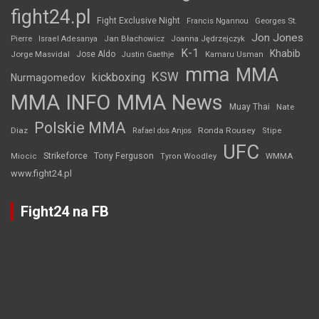
fight24.pl
Fight Exclusive Night
Francis Ngannou
Georges St.
Jon Jones
Jan Błachowicz
Pierre
Israel Adesanya
Joanna Jędrzejczyk
K-1
Khabib
Jorge Masvidal
Jose Aldo
Justin Gaethje
Kamaru Usman
mma
MMA
KSW
kickboxing
Nurmagomedov
MMA INFO
MMA News
Muay Thai
Nate
Polskie MMA
Diaz
Ronda Rousey
Rafael dos Anjos
Stipe
UFC
Strikeforce
Tony Ferguson
WMMA
Miocic
Tyron Woodley
www.fight24.pl
Fight24 na FB