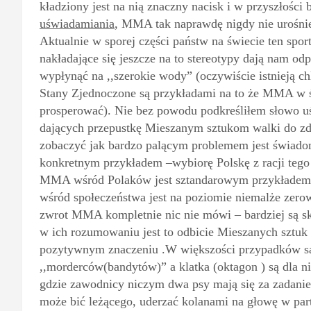
kładziony jest na nią znaczny nacisk i w przyszłości 
uświadamiania
, MMA tak naprawdę nigdy nie urośnie 
Aktualnie w sporej części państw na świecie ten spor
nakładające się jeszcze na to stereotypy dają nam o
wypłynąć na ,,szerokie wody” (oczywiście istnieją chl
Stany Zjednoczone są przykładami na to że MMA w ś
prosperować). Nie bez powodu podkreśliłem słowo u
dających przepustkę Mieszanym sztukom walki do zdob
zobaczyć jak bardzo palącym problemem jest świad
konkretnym przykładem –wybiorę Polskę z racji tego
MMA wśród Polaków jest sztandarowym przykładem z
wśród społeczeństwa jest na poziomie niemalże zerow
zwrot MMA kompletnie nic nie mówi – bardziej są skło
w ich rozumowaniu jest to odbicie Mieszanych sztuk 
pozytywnym znaczeniu .W większości przypadków są t
,,morderców(bandytów)” a klatka (oktagon ) są dla
gdzie zawodnicy niczym dwa psy mają się za zadanie p
może bić leżącego, uderzać kolanami na głowę w pa