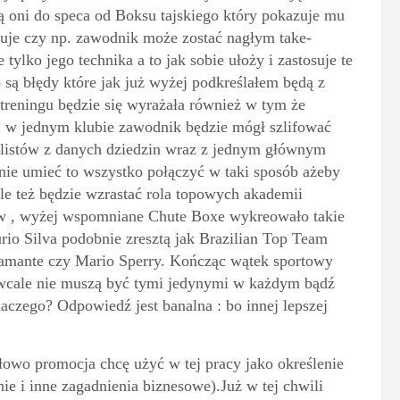
dą oni do speca od Boksu tajskiego który pokazuje mu
esuje czy np. zawodnik może zostać nagłym take-
ylko jego technika a to jak sobie ułoży i zastosuje te
to są błędy które jak już wyżej podkreślałem będą z
treningu będzie się wyrażała również w tym że
. w jednym klubie zawodnik będzie mógł szlifować
alistów z danych dziedzin wraz z jednym głównym
nie umieć to wszystko połączyć w taki sposób ażeby
ale też będzie wzrastać rola topowych akademii
ów , wyżej wspomniane Chute Boxe wykreowało takie
urio Silva podobnie zresztą jak Brazilian Top Team
tamante czy Mario Sperry. Kończąc wątek sportowy
wcale nie muszą być tymi jedynymi w każdym bądź
zego? Odpowiedź jest banalna : bo innej lepszej
owo promocja chcę użyć w tej pracy jako określenie
nie i inne zagadnienia biznesowe).Już w tej chwili