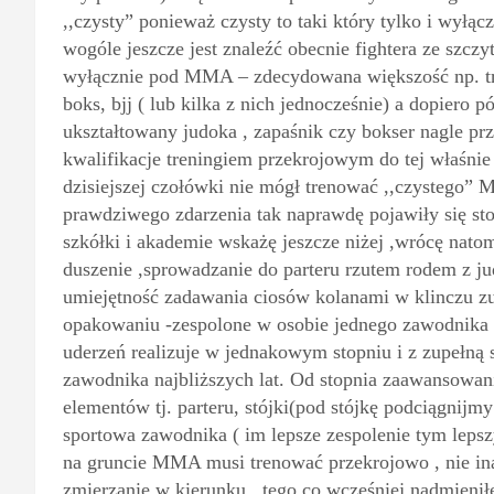
,,czysty” ponieważ czysty to taki który tylko i wył
wogóle jeszcze jest znaleźć obecnie fightera ze szczy
wyłącznie pod MMA – zdecydowana większość np. tre
boks, bjj ( lub kilka z nich jednocześnie) a dopiero p
ukształtowany judoka , zapaśnik czy bokser nagle p
kwalifikacje treningiem przekrojowym do tej właśnie f
dzisiejszej czołówki nie mógł trenować ,,czystego
prawdziwego zdarzenia tak naprawdę pojawiły się s
szkółki i akademie wskażę jeszcze niżej ,wrócę natom
duszenie ,sprowadzanie do parteru rzutem rodem z ju
umiejętność zadawania ciosów kolanami w klinczu zu
opakowaniu -zespolone w osobie jednego zawodnika 
uderzeń realizuje w jednakowym stopniu i z zupełną
zawodnika najbliższych lat. Od stopnia zaawansowani
elementów tj. parteru, stójki(pod stójkę podciągnijmy
sportowa zawodnika ( im lepsze zespolenie tym lepszy
na gruncie MMA musi trenować przekrojowo , nie ina
zmierzanie w kierunku , tego co wcześniej nadmieniłe