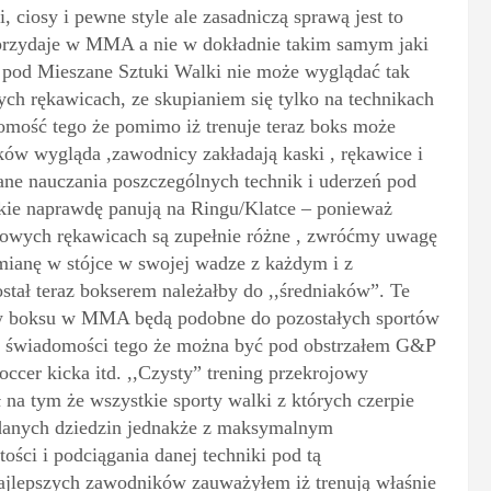
, ciosy i pewne style ale zasadniczą sprawą jest to
o przydaje w MMA a nie w dokładnie takim samym jaki
u pod Mieszane Sztuki Walki nie może wyglądać tak
ch rękawicach, ze skupianiem się tylko na technikach
omość tego że pomimo iż trenuje teraz boks może
ów wygląda ,zawodnicy zakładają kaski , rękawice i
ane nauczania poszczególnych technik i uderzeń pod
kie naprawdę panują na Ringu/Klatce – ponieważ
rowych rękawicach są zupełnie różne , zwróćmy uwagę
mianę w stójce w swojej wadze z każdym i z
stał teraz bokserem należałby do ,,średniaków”. Te
gów boksu w MMA będą podobne do pozostałych sportów
ez świadomości tego że można być pod obstrzałem G&P
cer kicka itd. ,,Czysty” trening przekrojowy
 na tym że wszystkie sporty walki z których czerpie
 danych dziedzin jednakże z maksymalnym
ści i podciągania danej techniki pod tą
najlepszych zawodników zauważyłem iż trenują właśnie