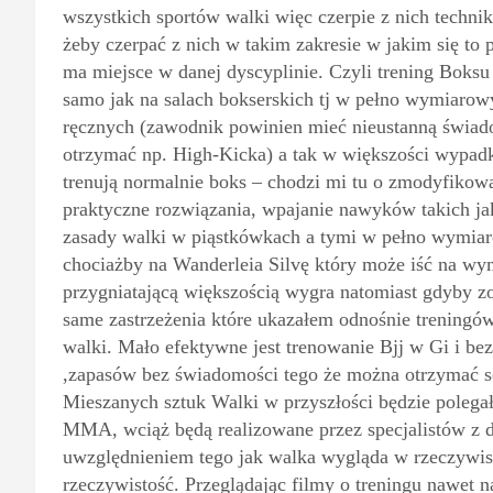
wszystkich sportów walki więc czerpie z nich techniki
żeby czerpać z nich w takim zakresie w jakim się t
ma miejsce w danej dyscyplinie. Czyli trening Boks
samo jak na salach bokserskich tj w pełno wymiarowy
ręcznych (zawodnik powinien mieć nieustanną świad
otrzymać np. High-Kicka) a tak w większości wypadk
trenują normalnie boks – chodzi mi tu o zmodyfikow
praktyczne rozwiązania, wpajanie nawyków takich ja
zasady walki w piąstkówkach a tymi w pełno wymia
chociażby na Wanderleia Silvę który może iść na wy
przygniatającą większością wygra natomiast gdyby zo
same zastrzeżenia które ukazałem odnośnie trenin
walki. Mało efektywne jest trenowanie Bjj w Gi i b
,zapasów bez świadomości tego że można otrzymać soc
Mieszanych sztuk Walki w przyszłości będzie polegał
MMA, wciąż będą realizowane przez specjalistów z
uwzględnieniem tego jak walka wygląda w rzeczywisto
rzeczywistość. Przeglądając filmy o treningu nawet 