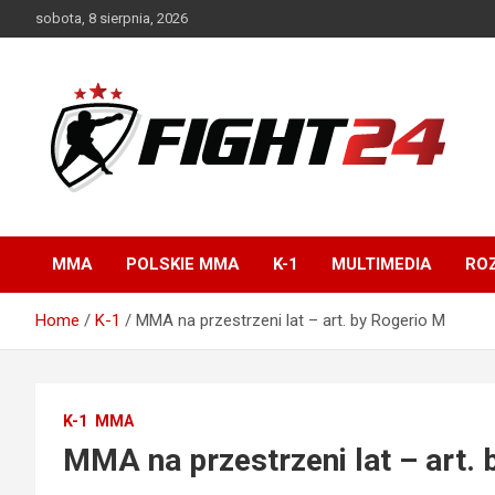
Skip
sobota, 8 sierpnia, 2026
to
content
Polski serwis informacyjny MMA i K-1
FIGHT24.PL – MMA i
K-1, UFC
MMA
POLSKIE MMA
K-1
MULTIMEDIA
ROZ
Home
K-1
MMA na przestrzeni lat – art. by Rogerio M
K-1
MMA
MMA na przestrzeni lat – art.