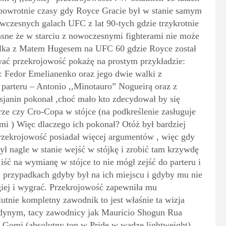
zpowrotnie czasy gdy Royce Gracie był w stanie samym
czesnych galach UFC z lat 90-tych gdzie trzykrotnie
 jasne że w starciu z nowoczesnymi fighterami nie może
walka z Matem Hugesem na UFC 60 gdzie Royce został
wać przekrojowość pokażę na prostym przykładzie:
: Fedor Emelianenko oraz jego dwie walki z
 parteru – Antonio ,,Minotauro” Nogueirą oraz z
sjanin pokonał ,choć mało kto zdecydował by się
rze czy Cro-Copa w stójce (na podkreślenie zasługuje
mi ) Więc dlaczego ich pokonał? Otóż był bardziej
zekrojowość posiadał więcej argumentów , więc gdy
ł nagle w stanie wejść w stójkę i zrobić tam krzywdę
ść na wymianę w stójce to nie mógł zejść do parteru i
u przypadkach gdyby był na ich miejscu i gdyby mu nie
ugiej i wygrać. Przekrojowość zapewniła mu
utnie kompletny zawodnik to jest właśnie ta wizja
 jedynym, tacy zawodnicy jak Mauricio Shogun Rua
 Gomi (absolutny top w Pride w wadze lightweight) ,