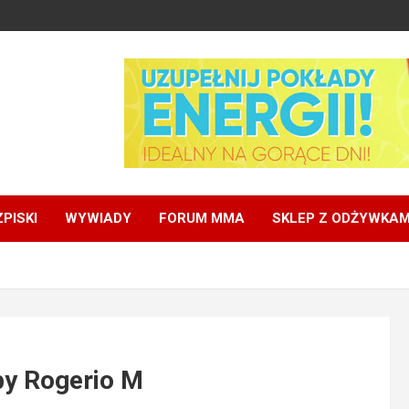
PISKI
WYWIADY
FORUM MMA
SKLEP Z ODŻYWKAM
 by Rogerio M