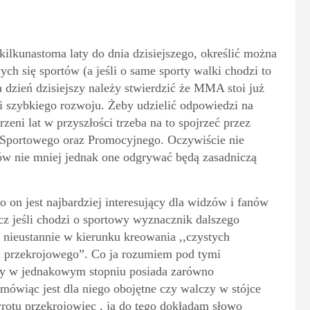
kilkunastoma laty do dnia dzisiejszego, określić można
ych się sportów (a jeśli o same sporty walki chodzi to
a dzień dzisiejszy należy stwierdzić że MMA stoi już
 szybkiego rozwoju. Żeby udzielić odpowiedzi na
eni lat w przyszłości trzeba na to spojrzeć przez
 Sportowego oraz Promocyjnego. Oczywiście nie
w nie mniej jednak one odgrywać będą zasadniczą
 on jest najbardziej interesujący dla widzów i fanów
klucz jeśli chodzi o sportowy wyznacznik dalszego
ieustannie w kierunku kreowania ,,czystych
u przekrojowego”. Co ja rozumiem pod tymi
óry w jednakowym stopniu posiada zarówno
 mówiąc jest dla niego obojętne czy walczy w stójce
otu przekrojowiec , ja do tego dokładam słowo