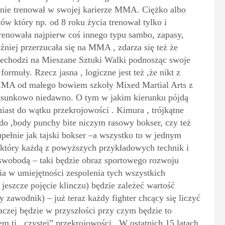
ącznie trenował w swojej karierze MMA. Ciężko albo
tów który np. od 8 roku życia trenował tylko i
nowała najpierw coś innego typu sambo, zapasy,
óźniej przerzucała się na MMA , zdarza się też że
rzechodzi na Mieszane Sztuki Walki podnosząc swoje
ormuły. Rzecz jasna , logiczne jest też ,że nikt z
” MMA od małego bowiem szkoły Mixed Martial Arts z
tosunkowo niedawno. O tym w jakim kierunku pójdą
iast do wątku przekrojowości . Kimura , trójkątne
do ,body punchy bite niczym rasowy bokser, czy też
pełnie jak tajski bokser –a wszystko to w jednym
który każdą z powyższych przykładowych technik i
 swobodą – taki będzie obraz sportowego rozwoju
a w umiejętności zespolenia tych wszystkich
 jeszcze pojęcie klinczu) będzie zależeć wartość
 zawodnik) – już teraz każdy fighter chcący się liczyć
czej będzie w przyszłości przy czym będzie to
m tj ,,czystej” przekrojowości . W ostatnich 15 latach