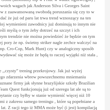
woich wagach jak Anderson Silva i Georges Saint
ów z zaawansowaną swobodą poruszania się czy to w
widać że już od paru lat trwa trend wznoszący na ten
żej wymienieni zawodnicy już dominują to innym nie
eśli myślą o tym żeby dotrzeć na szczyt i ich
nym trendzie nie można powiedzieć że będzie on tym
ej pory że np. świetny striker nagle zechce walczyć na
np. Cro-Cop, Mark Hunt) czy w analogiczny sposób
 wydawać się może że będą to raczej wyjątki niż stała ,
,,czysty” trening przekrojowy. Jak już wyżej
ego zdarzenia wbrew powszechnemu mniemaniu
znane firmy jak słynne brazylijskie szkoły Brazilian
am Quest funkcjonują już od szeregu lat ale są to
ytanie czy byłby w stanie wymienić więcej niż 10
mi z zakresu samego treningu , które są popełniane a
lat. Z racji tego iż MMA może być (i jest) kompilacją