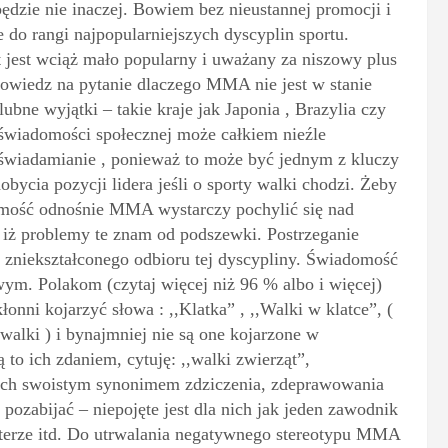
będzie nie inaczej. Bowiem bez nieustannej promocji i
do rangi najpopularniejszych dyscyplin sportu.
t jest wciąż mało popularny i uważany za niszowy plus
dpowiedz na pytanie dlaczego MMA nie jest w stanie
ubne wyjątki – takie kraje jak Japonia , Brazylia czy
wiadomości społecznej może całkiem nieźle
świadamianie , ponieważ to może być jednym z kluczy
ycia pozycji lidera jeśli o sporty walki chodzi. Żeby
omość odnośnie MMA wystarczy pochylić się nad
 iż problemy te znam od podszewki. Postrzeganie
niekształconego odbioru tej dyscypliny. Świadomość
ym. Polakom (czytaj więcej niż 96 % albo i więcej)
nni kojarzyć słowa : ,,Klatka” , ,,Walki w klatce”, (
walki ) i bynajmniej nie są one kojarzone w
o ich zdaniem, cytuję: ,,walki zwierząt”,
 nich swoistym synonimem zdziczenia, zdeprawowania
ozabijać – niepojęte jest dla nich jak jeden zawodnik
rterze itd. Do utrwalania negatywnego stereotypu MMA