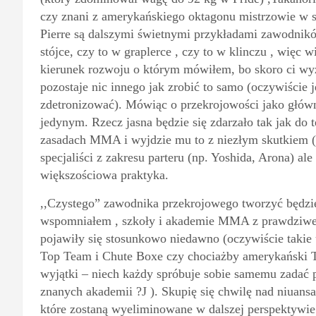
czy znani z amerykańskiego oktagonu mistrzowie w s
Pierre są dalszymi świetnymi przykładami zawodnik
stójce, czy to w graplerce , czy to w klinczu , więc 
kierunek rozwoju o którym mówiłem, bo skoro ci wy
pozostaje nic innego jak zrobić to samo (oczywiście j
zdetronizować). Mówiąc o przekrojowości jako głów
jedynym. Rzecz jasna będzie się zdarzało tak jak do t
zasadach MMA i wyjdzie mu to z niezłym skutkiem (
specjaliści z zakresu parteru (np. Yoshida, Arona) ale
większościowa praktyka.
,,Czystego” zawodnika przekrojowego tworzyć będzie 
wspomniałem , szkoły i akademie MMA z prawdziw
pojawiły się stosunkowo niedawno (oczywiście takie u
Top Team i Chute Boxe czy chociażby amerykański Te
wyjątki – niech każdy spróbuje sobie samemu zadać p
znanych akademii ?
J
). Skupię się chwilę nad niuansa
które zostaną wyeliminowane w dalszej perspektywie 