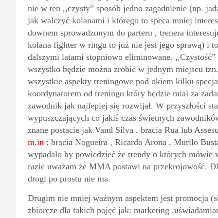
nie w ten ,,czysty” sposób jedno zagadnienie (np. ja
jak walczyć kolanami i którego to speca mniej inter
downem sprowadzonym do parteru , trenera interesuje t
kolana fighter w ringu to już nie jest jego sprawą) i 
dalszymi latami stopniowo eliminowane. ,,Czystość” 
wszystko będzie można zrobić w jednym miejscu tzn
wszystkie aspekty treningowe pod okiem kilku specj
koordynatorem od treningu który będzie miał za zada
zawodnik jak najlepiej się rozwijał. W przyszłości st
wypuszczających co jakiś czas świetnych zawodnik
znane postacie jak Vand Silva , bracia Rua lub Asses
m.in
: bracia Nogueira , Ricardo Arona , Murilo Bus
wypadało by powiedzieć że trendy o których mówię 
razie uważam że MMA postawi na przekrojowość. Dlac
drogi po prostu nie ma.
Drugim nie mniej ważnym aspektem jest promocja (sł
zbiorcze dla takich pojęć jak: marketing ,uświadamia