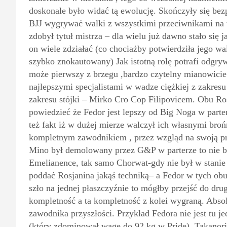
doskonale było widać tą ewolucję. Skończyły się be
BJJ wygrywać walki z wszystkimi przeciwnikami na w
zdobył tytuł mistrza – dla wielu już dawno stało się
on wiele zdziałać (co chociażby potwierdziła jego 
szybko znokautowany) Jak istotną rolę potrafi odgry
może pierwszy z brzegu ,bardzo czytelny mianowicie
najlepszymi specjalistami w wadze ciężkiej z zakresu
zakresu stójki – Mirko Cro Cop Filipovicem. Obu Ro
powiedzieć że Fedor jest lepszy od Big Noga w parte
też fakt iż w dużej mierze walczył ich własnymi broń
kompletnym zawodnikiem , przez wzgląd na swoją pr
Mino był demolowany przez G&P w parterze to nie by
Emelianence, tak samo Chorwat-gdy nie był w stanie i
poddać Rosjanina jakąś techniką– a Fedor w tych ob
szło na jednej płaszczyźnie to mógłby przejść do dr
kompletność a ta kompletność z kolei wygraną. Absol
zawodnika przyszłości. Przykład Fedora nie jest tu
(który zdominował wagę do 92 kg w Pride) ,Takanori