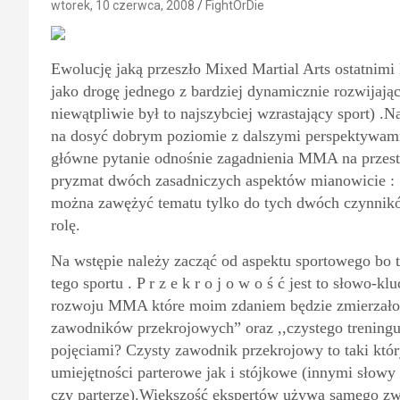
wtorek, 10 czerwca, 2008
FightOrDie
Ewolucję jaką przeszło Mixed Martial Arts ostatnimi 
jako drogę jednego z bardziej dynamicznie rozwijając
niewątpliwie był to najszybciej wzrastający sport) .N
na dosyć dobrym poziomie z dalszymi perspektywami
główne pytanie odnośnie zagadnienia MMA na przestrz
pryzmat dwóch zasadniczych aspektów mianowicie :
można zawężyć tematu tylko do tych dwóch czynnikó
rolę.
Na wstępie należy zacząć od aspektu sportowego bo to
tego sportu . P r z e k r o j o w o ś ć jest to słowo-
rozwoju MMA które moim zdaniem będzie zmierzało n
zawodników przekrojowych” oraz ,,czystego trening
pojęciami? Czysty zawodnik przekrojowy to taki kt
umiejętności parterowe jak i stójkowe (innymi słowy
czy parterze).Większość ekspertów używa samego zwr