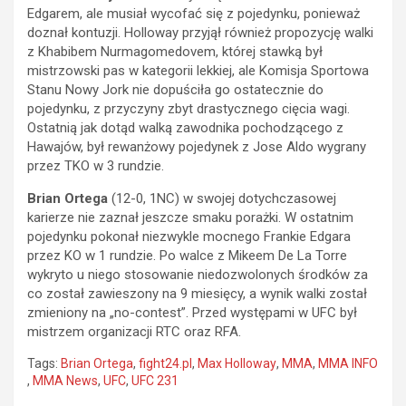
Edgarem, ale musiał wycofać się z pojedynku, ponieważ
doznał kontuzji. Holloway przyjął również propozycję walki
z Khabibem Nurmagomedovem, której stawką był
mistrzowski pas w kategorii lekkiej, ale Komisja Sportowa
Stanu Nowy Jork nie dopuściła go ostatecznie do
pojedynku, z przyczyny zbyt drastycznego cięcia wagi.
Ostatnią jak dotąd walką zawodnika pochodzącego z
Hawajów, był rewanżowy pojedynek z Jose Aldo wygrany
przez TKO w 3 rundzie.
Brian Ortega
(12-0, 1NC) w swojej dotychczasowej
karierze nie zaznał jeszcze smaku porażki. W ostatnim
pojedynku pokonał niezwykle mocnego Frankie Edgara
przez KO w 1 rundzie. Po walce z Mikeem De La Torre
wykryto u niego stosowanie niedozwolonych środków za
co został zawieszony na 9 miesięcy, a wynik walki został
zmieniony na „no-contest”. Przed występami w UFC był
mistrzem organizacji RTC oraz RFA.
Tags:
Brian Ortega
,
fight24.pl
,
Max Holloway
,
MMA
,
MMA INFO
,
MMA News
,
UFC
,
UFC 231