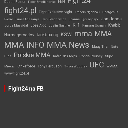
Fight24
FEN
Dustin Poirier
Fedor Emelianenko
fight24.pl
Fight Exclusive Night
Francis Ngannou
Georges St.
Jon Jones
Jan Błachowicz
Pierre
Israel Adesanya
Joanna Jędrzejczyk
K-1
Khabib
Jorge Masvidal
Jose Aldo
Justin Gaethje
Kamaru Usman
mma
MMA
KSW
kickboxing
Nurmagomedov
MMA INFO
MMA News
Muay Thai
Nate
Polskie MMA
Diaz
Ronda Rousey
Rafael dos Anjos
Stipe
UFC
Strikeforce
Tony Ferguson
WMMA
Miocic
Tyron Woodley
www.fight24.pl
Fight24 na FB