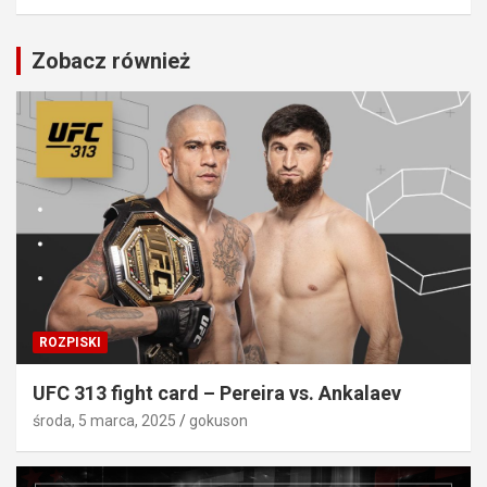
Zobacz również
ROZPISKI
UFC 313 fight card – Pereira vs. Ankalaev
środa, 5 marca, 2025
gokuson