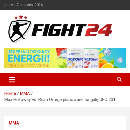
Skip
piątek, 7 sierpnia, 2026
to
content
Polski serwis informacyjny MMA i K-1
FIGHT24.PL – MMA i K-1, UFC
Home
MMA
Max Holloway vs. Brian Ortega planowane na galę UFC 231
MMA