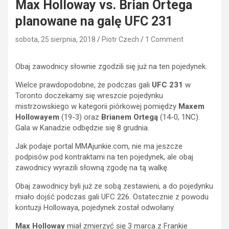
Max Holloway vs. Brian Ortega
planowane na galę UFC 231
sobota, 25 sierpnia, 2018
Piotr Czech
1 Comment
Obaj zawodnicy słownie zgodzili się już na ten pojedynek.
Wielce prawdopodobne, że podczas gali
UFC 231
w
Toronto doczekamy się wreszcie pojedynku
mistrzowskiego w kategorii piórkowej pomiędzy
Maxem
Hollowayem
(19-3) oraz
Brianem Ortegą
(14-0, 1NC).
Gala w Kanadzie odbędzie się 8 grudnia.
Jak podaje portal MMAjunkie.com, nie ma jeszcze
podpisów pod kontraktami na ten pojedynek, ale obaj
zawodnicy wyrazili słowną zgodę na tą walkę.
Obaj zawodnicy byli już ze sobą zestawieni, a do pojedynku
miało dojść podczas gali UFC 226. Ostatecznie z powodu
kontuzji Hollowaya, pojedynek został odwołany.
Max Holloway
miał zmierzyć się 3 marca z Frankie