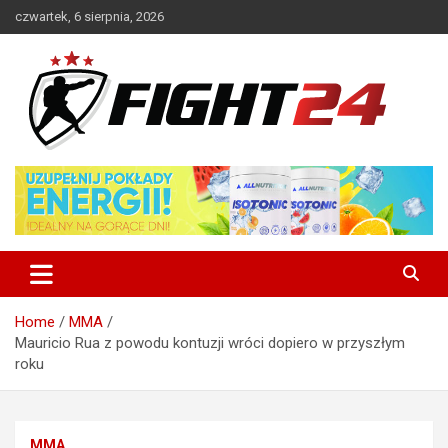
Skip
czwartek, 6 sierpnia, 2026
to
content
Polski serwis informacyjny MMA i K-1
FIGHT24.PL – MMA i K-1, UFC
Home
MMA
Mauricio Rua z powodu kontuzji wróci dopiero w przyszłym
roku
MMA