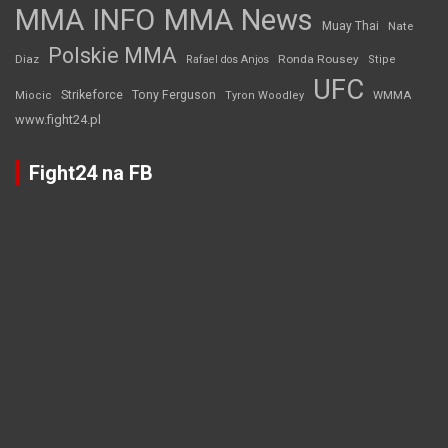
MMA INFO
MMA News
Muay Thai
Nate
Polskie MMA
Diaz
Ronda Rousey
Rafael dos Anjos
Stipe
UFC
Strikeforce
Tony Ferguson
WMMA
Miocic
Tyron Woodley
www.fight24.pl
Fight24 na FB