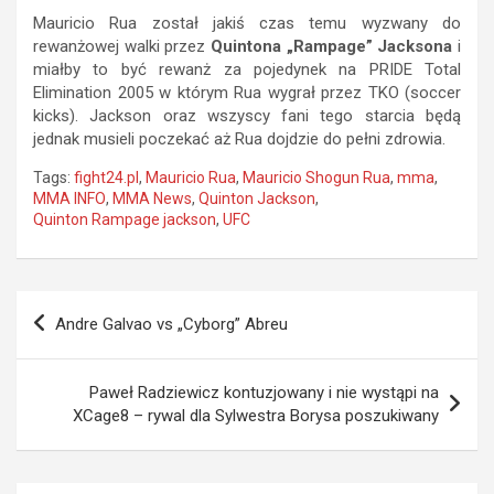
Mauricio Rua został jakiś czas temu wyzwany do
rewanżowej walki przez
Quintona „Rampage” Jacksona
i
miałby to być rewanż za pojedynek na PRIDE Total
Elimination 2005 w którym Rua wygrał przez TKO (soccer
kicks). Jackson oraz wszyscy fani tego starcia będą
jednak musieli poczekać aż Rua dojdzie do pełni zdrowia.
Tags:
fight24.pl
,
Mauricio Rua
,
Mauricio Shogun Rua
,
mma
,
MMA INFO
,
MMA News
,
Quinton Jackson
,
Quinton Rampage jackson
,
UFC
Nawigacja
Andre Galvao vs „Cyborg” Abreu
wpisu
Paweł Radziewicz kontuzjowany i nie wystąpi na
XCage8 – rywal dla Sylwestra Borysa poszukiwany