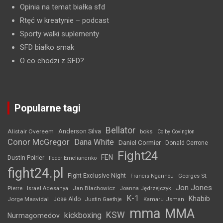
Opinia na temat białka sfd
Rtęć w kreatynie
– podcast
Sporty walki suplementy
SFD białko smak
O co chodzi z SFD?
Popularne tagi
Bellator
Anderson Silva
Alistair Overeem
boks
Colby Covington
Conor McGregor
Dana White
Daniel Cormier
Donald Cerrone
Fight24
FEN
Dustin Poirier
Fedor Emelianenko
fight24.pl
Fight Exclusive Night
Francis Ngannou
Georges St.
Jon Jones
Jan Błachowicz
Pierre
Israel Adesanya
Joanna Jędrzejczyk
K-1
Khabib
Jorge Masvidal
Jose Aldo
Justin Gaethje
Kamaru Usman
mma
MMA
KSW
kickboxing
Nurmagomedov