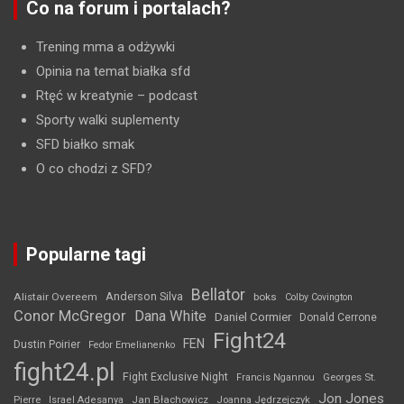
Co na forum i portalach?
Trening mma a odżywki
Opinia na temat białka sfd
Rtęć w kreatynie
– podcast
Sporty walki suplementy
SFD białko smak
O co chodzi z SFD?
Popularne tagi
Bellator
Anderson Silva
Alistair Overeem
boks
Colby Covington
Conor McGregor
Dana White
Daniel Cormier
Donald Cerrone
Fight24
FEN
Dustin Poirier
Fedor Emelianenko
fight24.pl
Fight Exclusive Night
Francis Ngannou
Georges St.
Jon Jones
Jan Błachowicz
Pierre
Israel Adesanya
Joanna Jędrzejczyk