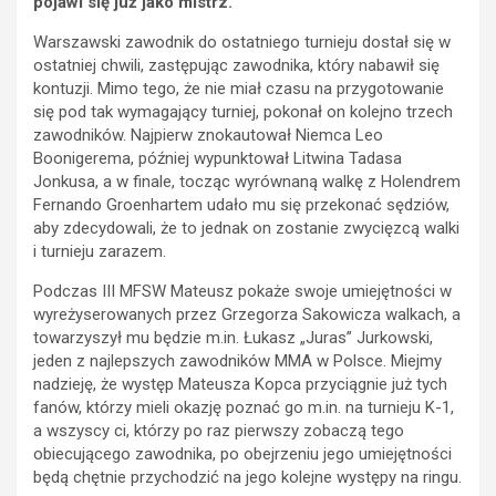
pojawi się już jako mistrz.
Warszawski zawodnik do ostatniego turnieju dostał się w
ostatniej chwili, zastępując zawodnika, który nabawił się
kontuzji. Mimo tego, że nie miał czasu na przygotowanie
się pod tak wymagający turniej, pokonał on kolejno trzech
zawodników. Najpierw znokautował Niemca Leo
Boonigerema, później wypunktował Litwina Tadasa
Jonkusa, a w finale, tocząc wyrównaną walkę z Holendrem
Fernando Groenhartem udało mu się przekonać sędziów,
aby zdecydowali, że to jednak on zostanie zwycięzcą walki
i turnieju zarazem.
Podczas III MFSW Mateusz pokaże swoje umiejętności w
wyreżyserowanych przez Grzegorza Sakowicza walkach, a
towarzyszył mu będzie m.in. Łukasz „Juras” Jurkowski,
jeden z najlepszych zawodników MMA w Polsce. Miejmy
nadzieję, że występ Mateusza Kopca przyciągnie już tych
fanów, którzy mieli okazję poznać go m.in. na turnieju K-1,
a wszyscy ci, którzy po raz pierwszy zobaczą tego
obiecującego zawodnika, po obejrzeniu jego umiejętności
będą chętnie przychodzić na jego kolejne występy na ringu.