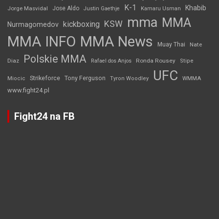
K-1
Khabib
Jorge Masvidal
Jose Aldo
Justin Gaethje
Kamaru Usman
mma
MMA
KSW
kickboxing
Nurmagomedov
MMA INFO
MMA News
Muay Thai
Nate
Polskie MMA
Diaz
Ronda Rousey
Rafael dos Anjos
Stipe
UFC
Strikeforce
Tony Ferguson
WMMA
Miocic
Tyron Woodley
www.fight24.pl
Fight24 na FB