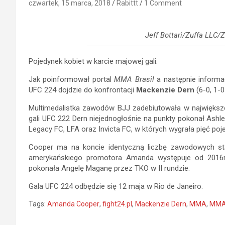
czwartek, 15 marca, 2018
Rabittt
1 Comment
Jeff Bottari/Zuffa LLC/
Pojedynek kobiet w karcie majowej gali.
Jak poinformował portal
MMA Brasil
a następnie informac
UFC 224 dojdzie do konfrontacji
Mackenzie Dern
(6-0, 1-
Multimedalistka zawodów BJJ zadebiutowała w największ
gali UFC 222 Dern niejednogłośnie na punkty pokonał Ash
Legacy FC, LFA oraz Invicta FC, w których wygrała pięć po
Cooper ma na koncie identyczną liczbę zawodowych sta
amerykańskiego promotora Amanda występuje od 2016r. 
pokonała Angelę Maganę przez TKO w II rundzie.
Gala UFC 224 odbędzie się 12 maja w Rio de Janeiro.
Tags:
Amanda Cooper
,
fight24.pl
,
Mackenzie Dern
,
MMA
,
MMA