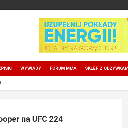
PISKI
WYWIADY
FORUM MMA
SKLEP Z ODŻYWKAM
4
ooper na UFC 224