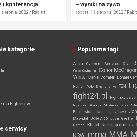
 i konferencja
– wyniki na żywo
4 sierpnia, 2022
Rabittt
sobota, 13 sierpnia, 2022
Rabit
łe kategorie
Popularne tagi
B
Anderson Silva
Alistair Overeem
Conor McGregor
fie
Colby Covington
White
Daniel Cormier
Donald Cer
Fi
FEN
Poirier
Fedor Emelianenko
fight24.pl
Fight Exclusive
 dla Fighterów
Ngannou
Georges St. Pierre
Israel Ad
Jon
Błachowicz
Joanna Jędrzejczyk
Masvidal
Jose Aldo
Justin Gaethje
Khabib Nurmagomedov
Usman
e serwisy
mma
MMA
KSW