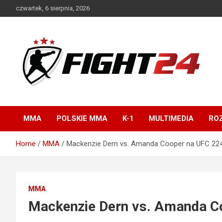
Skip
czwartek, 6 sierpnia, 2026
to
content
Polski serwis informacyjny MMA i K-1
FIGHT24.PL – MMA i
K-1, UFC
MMA
POLSKIE MMA
K-1
MULTIMEDIA
ROZ
Home
MMA
Mackenzie Dern vs. Amanda Cooper na UFC 22
MMA
Mackenzie Dern vs. Amanda C