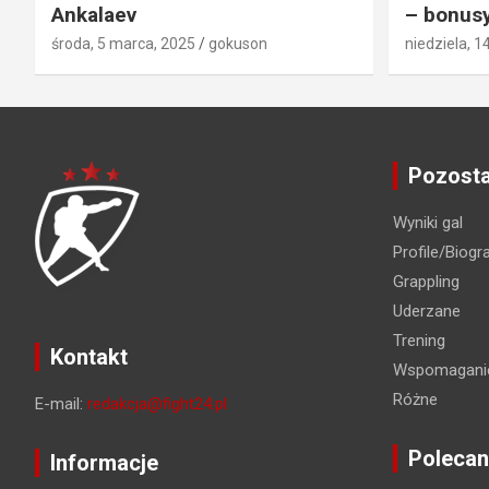
Ankalaev
– bonusy
środa, 5 marca, 2025
gokuson
niedziela, 1
Pozosta
Wyniki gal
Profile/Biogra
Grappling
Uderzane
Trening
Kontakt
Wspomaganie
Różne
E-mail:
redakcja@fight24.pl
Polecan
Informacje