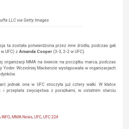
Zuffa LLC via Getty Images
ja ta została potwierdzona przez inne źródła, podczas gali
0 w UFC) z
Amanda Cooper
(3-3, 2-2 w UFC).
ej organizacji MMA na świecie na początku marca, podczas
ley Yoder. Wcześniej Mackenzie występowała w organizacjach
jedynków.
rć jednak ona w UFC stoczyła już cztery walki. W klatce
i przeplata zwycięstwa z porażkami, w ostatnim starciu
 INFO
,
MMA News
,
UFC
,
UFC 224