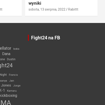
wyniki
tt
sobota, 13 sierpnia, 2022
Rabittt
Fight24 na FB
ellator
boks
Dana
rone
Dustin
ght24
 Night
Francis
Jan
esanya
 Jones
Jorge
K-1
Kamaru
kickboxing
MMA