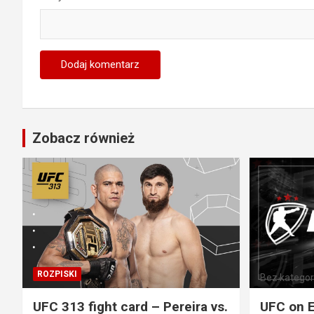
Zobacz również
ROZPISKI
Bez kategori
UFC 313 fight card – Pereira vs.
UFC on E