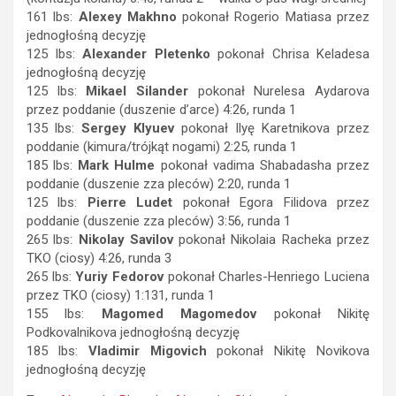
161 lbs:
Alexey Makhno
pokonał Rogerio Matiasa przez
jednogłośną decyzję
125 lbs:
Alexander Pletenko
pokonał Chrisa Keladesa
jednogłośną decyzję
125 lbs:
Mikael Silander
pokonał Nurelesa Aydarova
przez poddanie (duszenie d’arce) 4:26, runda 1
135 lbs:
Sergey Klyuev
pokonał Ilyę Karetnikova przez
poddanie (kimura/trójkąt nogami) 2:25, runda 1
185 lbs:
Mark Hulme
pokonał vadima Shabadasha przez
poddanie (duszenie zza pleców) 2:20, runda 1
125 lbs:
Pierre Ludet
pokonał Egora Filidova przez
poddanie (duszenie zza pleców) 3:56, runda 1
265 lbs:
Nikolay Savilov
pokonał Nikolaia Racheka przez
TKO (ciosy) 4:26, runda 3
265 lbs:
Yuriy Fedorov
pokonał Charles-Henriego Luciena
przez TKO (ciosy) 1:131, runda 1
155 lbs:
Magomed Magomedov
pokonał Nikitę
Podkovalnikova jednogłośną decyzję
185 lbs:
Vladimir Migovich
pokonał Nikitę Novikova
jednogłośną decyzję