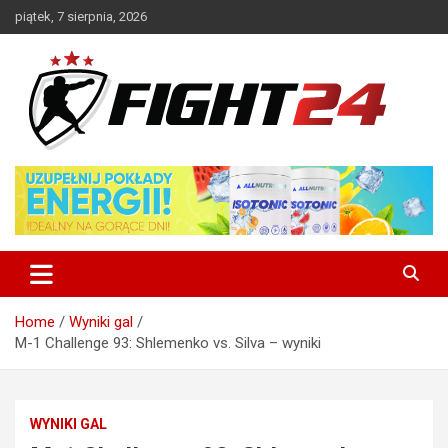
Skip
piątek, 7 sierpnia, 2026
to
content
Polski serwis informacyjny MMA i K-1
FIGHT24.PL – MMA i K-1, UFC
Home
Wyniki gal
M-1 Challenge 93: Shlemenko vs. Silva – wyniki
WYNIKI GAL