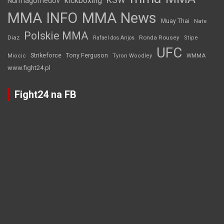
KSW
kickboxing
Nurmagomedov
MMA INFO
MMA News
Muay Thai
Nate
Polskie MMA
Diaz
Ronda Rousey
Rafael dos Anjos
Stipe
UFC
Strikeforce
Tony Ferguson
WMMA
Miocic
Tyron Woodley
www.fight24.pl
Fight24 na FB