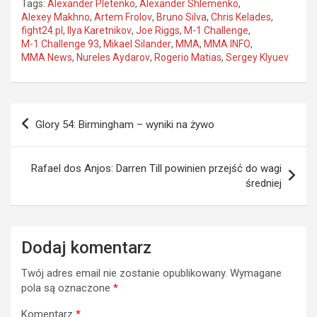
Tags:
Alexander Pletenko
,
Alexander Shlemenko
,
Alexey Makhno
,
Artem Frolov
,
Bruno Silva
,
Chris Kelades
,
fight24.pl
,
Ilya Karetnikov
,
Joe Riggs
,
M-1 Challenge
,
M-1 Challenge 93
,
Mikael Silander
,
MMA
,
MMA INFO
,
MMA News
,
Nureles Aydarov
,
Rogerio Matias
,
Sergey Klyuev
Nawigacja
Glory 54: Birmingham – wyniki na żywo
wpisu
Rafael dos Anjos: Darren Till powinien przejść do wagi
średniej
Dodaj komentarz
Twój adres email nie zostanie opublikowany.
Wymagane
pola są oznaczone
*
Komentarz
*