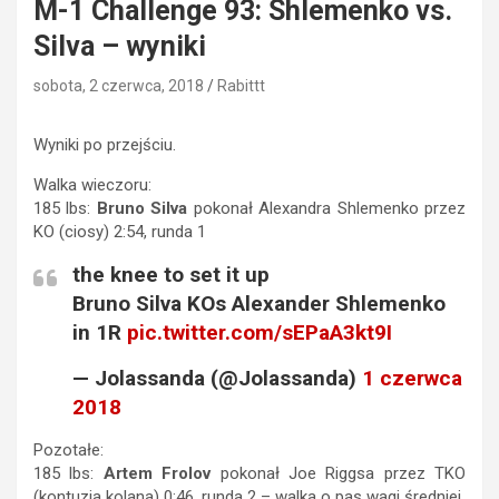
M-1 Challenge 93: Shlemenko vs.
Silva – wyniki
sobota, 2 czerwca, 2018
Rabittt
Wyniki po przejściu.
Walka wieczoru:
185 lbs:
Bruno Silva
pokonał Alexandra Shlemenko przez
KO (ciosy) 2:54, runda 1
the knee to set it up
Bruno Silva KOs Alexander Shlemenko
in 1R
pic.twitter.com/sEPaA3kt9I
— Jolassanda (@Jolassanda)
1 czerwca
2018
Pozotałe:
185 lbs:
Artem Frolov
pokonał Joe Riggsa przez TKO
(kontuzja kolana) 0:46, runda 2 – walka o pas wagi średniej