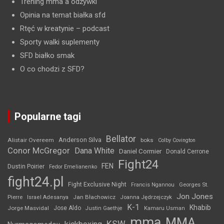
Trening mma a odżywki
Opinia na temat białka sfd
Rtęć w kreatynie
– podcast
Sporty walki suplementy
SFD białko smak
O co chodzi z SFD?
Popularne tagi
Bellator
Anderson Silva
Alistair Overeem
boks
Colby Covington
Conor McGregor
Dana White
Daniel Cormier
Donald Cerrone
Fight24
FEN
Dustin Poirier
Fedor Emelianenko
fight24.pl
Fight Exclusive Night
Francis Ngannou
Georges St.
Jon Jones
Jan Błachowicz
Pierre
Israel Adesanya
Joanna Jędrzejczyk
K-1
Khabib
Jorge Masvidal
Jose Aldo
Justin Gaethje
Kamaru Usman
mma
MMA