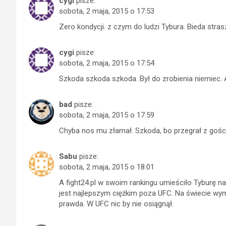
cygi
pisze:
sobota, 2 maja, 2015 o 17:53
Zero kondycji. z czym do ludzi Tybura. Bieda stras
cygi
pisze:
sobota, 2 maja, 2015 o 17:54
Szkoda szkoda szkoda. Był do zrobienia niemiec. A
bad
pisze:
sobota, 2 maja, 2015 o 17:59
Chyba nos mu złamał. Szkoda, bo przegrał z goś
Sabu
pisze:
sobota, 2 maja, 2015 o 18:01
A fight24.pl w swoim rankingu umieściło Tyburę na
jest najlepszym ciężkim poza UFC. Na świecie wymi
prawda. W UFC nic by nie osiągnął.