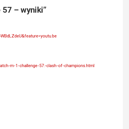
 57 – wyniki
”
oWBdLZdeU&feature=youtu.be
/watch-m-1-challenge-57:-clash-of-champions.html