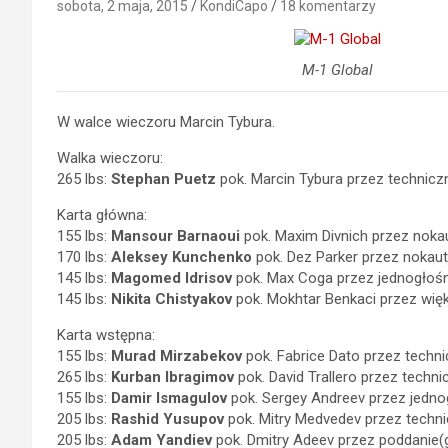
sobota, 2 maja, 2015
KondiCapo
18 komentarzy
M-1 Global
W walce wieczoru Marcin Tybura.
Walka wieczoru:
265 lbs:
Stephan Puetz
pok. Marcin Tybura przez techniczn
Karta główna:
155 lbs:
Mansour Barnaoui
pok. Maxim Divnich przez nokaut
170 lbs:
Aleksey Kunchenko
pok. Dez Parker przez nokaut(
145 lbs:
Magomed Idrisov
pok. Max Coga przez jednogłośną
145 lbs:
Nikita Chistyakov
pok. Mokhtar Benkaci przez więk
Karta wstępna:
155 lbs:
Murad Mirzabekov
pok. Fabrice Dato przez techni
265 lbs:
Kurban Ibragimov
pok. David Trallero przez techni
155 lbs:
Damir Ismagulov
pok. Sergey Andreev przez jednog
205 lbs:
Rashid Yusupov
pok. Mitry Medvedev przez techni
205 lbs:
Adam Yandiev
pok. Dmitry Adeev przez poddanie(gi