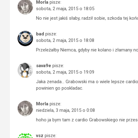
Morla
pisze:
sobota, 2 maja, 2015 o 18:05
No nie jest jakiś słaby, radził sobie, szkoda tej k
bad
pisze:
sobota, 2 maja, 2015 o 18:08
Przeleżałby Niemca, gdyby nie kolano i złamany no
sava9e
pisze:
sobota, 2 maja, 2015 o 19:09
Jaka zenada… Grabowski ma o wiele lepsze cardio…
powinien go poskladac.
Morla
pisze:
niedziela, 3 maja, 2015 o 0:08
hoho ja bym tam z cardio Grabowskiego nie przes
vsz
pisze: