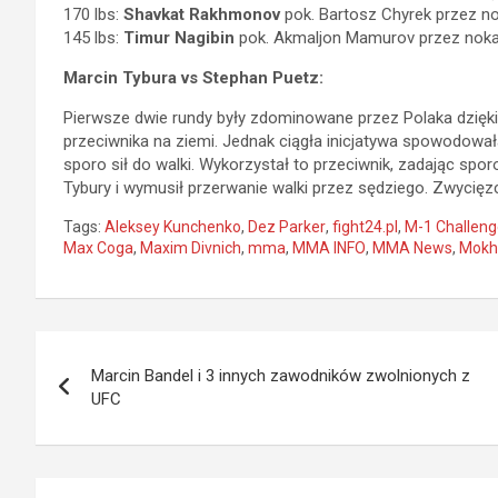
170 lbs:
Shavkat Rakhmonov
pok. Bartosz Chyrek przez nok
145 lbs:
Timur Nagibin
pok. Akmaljon Mamurov przez nokaut
Marcin Tybura vs Stephan Puetz:
Pierwsze dwie rundy były zdominowane przez Polaka dzięki 
przeciwnika na ziemi. Jednak ciągła inicjatywa spowodow
sporo sił do walki. Wykorzystał to przeciwnik, zadając spo
Tybury i wymusił przerwanie walki przez sędziego. Zwycięz
Tags:
Aleksey Kunchenko
,
Dez Parker
,
fight24.pl
,
M-1 Challeng
Max Coga
,
Maxim Divnich
,
mma
,
MMA INFO
,
MMA News
,
Mokh
Nawigacja
Marcin Bandel i 3 innych zawodników zwolnionych z
wpisu
UFC