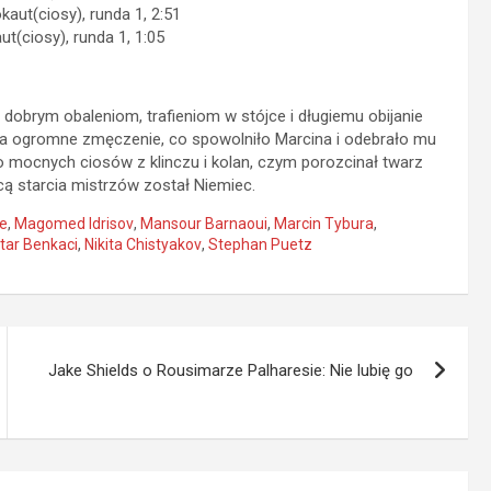
aut(ciosy), runda 1, 2:51
(ciosy), runda 1, 1:05
dobrym obaleniom, trafieniom w stójce i długiemu obijanie
ała ogromne zmęczenie, co spowolniło Marcina i odebrało mu
ro mocnych ciosów z klinczu i kolan, czym porozcinał twarz
cą starcia mistrzów został Niemiec.
e
,
Magomed Idrisov
,
Mansour Barnaoui
,
Marcin Tybura
,
tar Benkaci
,
Nikita Chistyakov
,
Stephan Puetz
Jake Shields o Rousimarze Palharesie: Nie lubię go