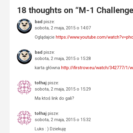
18 thoughts on “
M-1 Challenge
bad
pisze:
sobota, 2 maja, 2015 o 14:07
Oglądajcie
https://www.youtube.com/watch?v=ph
bad
pisze:
sobota, 2 maja, 2015 o 15:28
karta główna
http://ifirstrow.eu/watch/342777/1
tołhaj
pisze:
sobota, 2 maja, 2015 o 15:29
Ma ktoś link do gali?
tołhaj
pisze:
sobota, 2 maja, 2015 o 15:32
Luks : ) Dziekuję