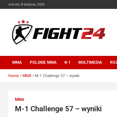
Skip
sobota, 8 sierpnia, 2026
to
content
Polski serwis informacyjny MMA i K-1
FIGHT24.PL – MMA i
K-1, UFC
MMA
POLSKIE MMA
K-1
MULTIMEDIA
ROZ
Home
MMA
M-1 Challenge 57 – wyniki
MMA
M-1 Challenge 57 – wyniki