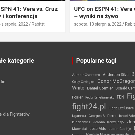
SPN 41: Vera vs. Cruz
UFC on ESPN 41: Vera 
 i konferencja
– wyniki na żywo
4 sierpnia, 2022
Rabittt
sobota, 13 sierpnia, 2022
Rabit
łe kategorie
Popularne tagi
B
Anderson Silva
Alistair Overeem
Conor McGregor
fie
Colby Covington
White
Daniel Cormier
Donald Cer
Fi
FEN
Poirier
Fedor Emelianenko
fight24.pl
Fight Exclusive
 dla Fighterów
Ngannou
Georges St. Pierre
Israel Ad
Jon
Błachowicz
Joanna Jędrzejczyk
Masvidal
Jose Aldo
Justin Gaethje
Khabib Nurmagomedov