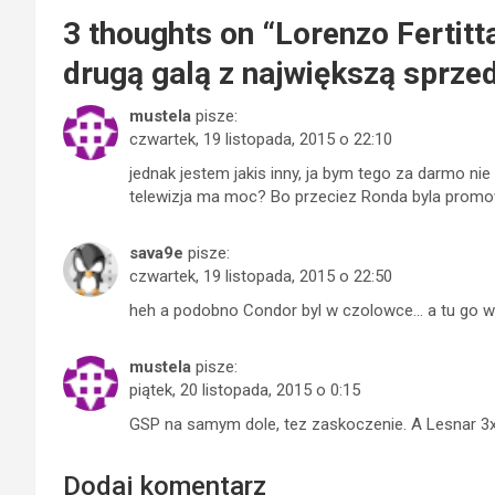
3 thoughts on “
Lorenzo Fertit
drugą galą z największą sprz
mustela
pisze:
czwartek, 19 listopada, 2015 o 22:10
jednak jestem jakis inny, ja bym tego za darmo nie 
telewizja ma moc? Bo przeciez Ronda byla promowa
sava9e
pisze:
czwartek, 19 listopada, 2015 o 22:50
heh a podobno Condor byl w czolowce… a tu go w
mustela
pisze:
piątek, 20 listopada, 2015 o 0:15
GSP na samym dole, tez zaskoczenie. A Lesnar 3x 
Dodaj komentarz