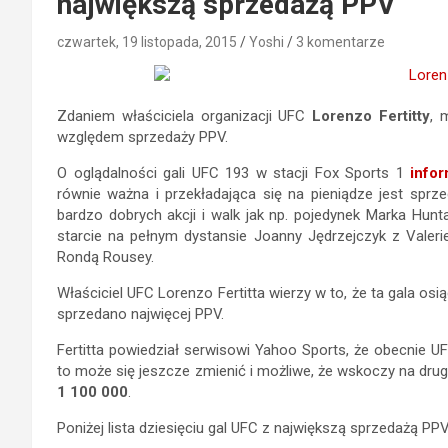
największą sprzedażą PPV
czwartek, 19 listopada, 2015
Yoshi
3 komentarze
Zdaniem właściciela organizacji UFC
Lorenzo Fertitty
, 
względem sprzedaży PPV.
O oglądalności gali UFC 193 w stacji Fox Sports 1
info
równie ważna i przekładająca się na pieniądze jest sprze
bardzo dobrych akcji i walk jak np. pojedynek Marka Hunt
starcie na pełnym dystansie Joanny Jędrzejczyk z Valer
Rondą Rousey.
Właściciel UFC Lorenzo Fertitta wierzy w to, że ta gala osi
sprzedano najwięcej PPV.
Fertitta powiedział serwisowi Yahoo Sports, że obecnie U
to może się jeszcze zmienić i możliwe, że wskoczy na drug
1 100 000
.
Poniżej lista dziesięciu gal UFC z największą sprzedażą PPV