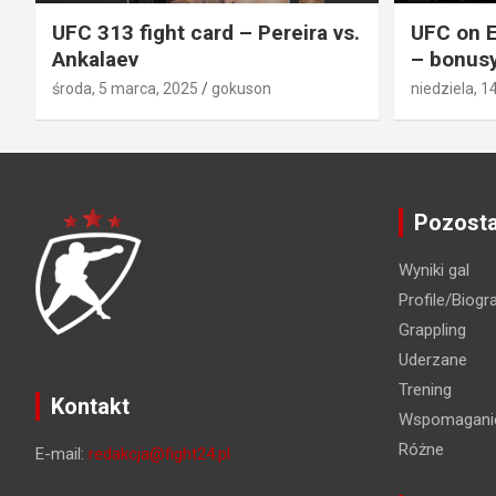
UFC 313 fight card – Pereira vs.
UFC on E
Ankalaev
– bonusy
środa, 5 marca, 2025
gokuson
niedziela, 1
Pozosta
Wyniki gal
Profile/Biogra
Grappling
Uderzane
Trening
Kontakt
Wspomaganie
Różne
E-mail:
redakcja@fight24.pl