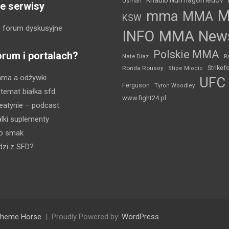
Usman
e serwisy
mma
MMA
KSW
 forum dyskusyjne
INFO
MMA New
Polskie MMA
orum i portalach?
Nate Diaz
R
Strikef
Ronda Rousey
Stipe Miocic
mma a odżywki
UFC
Ferguson
Tyron Woodley
 temat białka sfd
www.fight24.pl
eatynie
– podcast
lki suplementy
ko smak
dzi z SFD?
heme Horse
Proudly Powered by:
WordPress