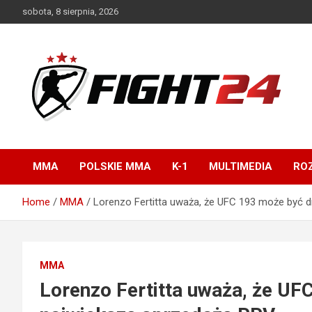
Skip
sobota, 8 sierpnia, 2026
to
content
Polski serwis informacyjny MMA i K-1
FIGHT24.PL – MMA i
K-1, UFC
MMA
POLSKIE MMA
K-1
MULTIMEDIA
ROZ
Home
MMA
Lorenzo Fertitta uważa, że UFC 193 może być d
MMA
Lorenzo Fertitta uważa, że UF