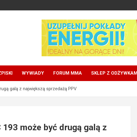
PISKI
WYWIADY
FORUM MMA
SKLEP Z ODŻYWKAM
rugą galą z największą sprzedażą PPV
C 193 może być drugą galą z