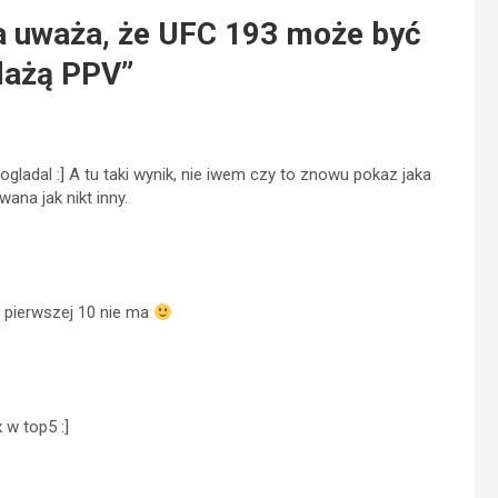
ta uważa, że UFC 193 może być
edażą PPV
”
ogladal :] A tu taki wynik, nie iwem czy to znowu pokaz jaka
na jak nikt inny.
 pierwszej 10 nie ma
w top5 :]