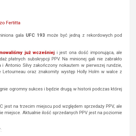
miniona gala
UFC 193
może być jedną z rekordowych pod
rmowaliśmy już wcześniej
i jest ona dość imponująca, ale
daż płatnych subskrypcji PPV. Na minionej gali nie zabrakło
a i Antonio Silvy zakończony nokautem w pierwszej rundzie,
ie Letourneau oraz znakomity występ Holly Holm w walce z
ągnie ogromny sukces i będzie drugą w historii podczas której
FC jest na trzecim miejscu pod względem sprzedaży PPV, ale
ie miejsce. Aktualnie ilość sprzedanych PPV jest na poziomie
: