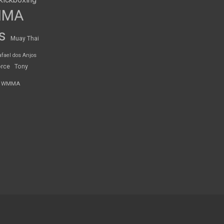
MMA
s
Muay Thai
afael dos Anjos
orce
Tony
WMMA