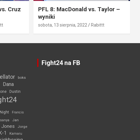
vs. Cruz
PFL 8: MacDonald vs. Taylor –
wyniki
tt
sobota, 13 sierpnia, 2022
Rabittt
Fight24 na FB
ellator
boks
Dana
rone
Dustin
ght24
 Night
Francis
Jan
esanya
 Jones
Jorge
K-1
Kamaru
kickboxing