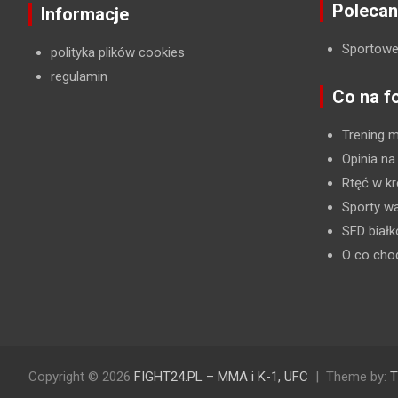
Polecan
Informacje
Sportowe
polityka plików cookies
regulamin
Co na f
Trening 
Opinia na
Rtęć w kr
Sporty wa
SFD biał
O co cho
Copyright © 2026
FIGHT24.PL – MMA i K-1, UFC
Theme by:
T