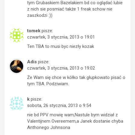
tym Grubaskiem Bazelakiem bd co oglądać lubie
z nich sie posmiać także 1 freak schow nie
zaszkodzi :))
tomek
pisze:
czwartek, 3 stycznia, 2013 o 19:01
Ten TBA to musi byc niezły kozak
Adis
pisze:
czwartek, 3 stycznia, 2013 o 19:02
Że Wam się chce w kółko tak głupkowato pisać o
tym TBA. Podziwiam.
k
pisze:
sobota, 26 stycznia, 2013 o 9:54
nie bd PPV mowię wam,Nastule bym widział z
Valentijnem Overeemem,a Janek dostanie chyba
Anthonego Johnsona