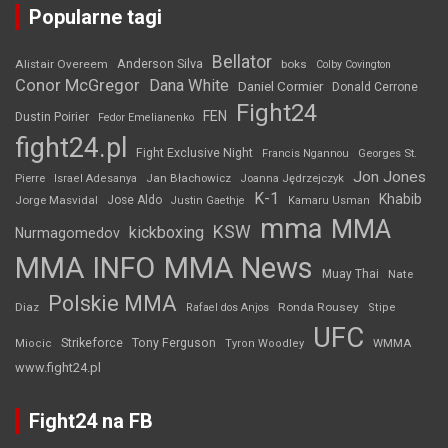
Popularne tagi
Bellator
Anderson Silva
Alistair Overeem
boks
Colby Covington
Conor McGregor
Dana White
Daniel Cormier
Donald Cerrone
Fight24
FEN
Dustin Poirier
Fedor Emelianenko
fight24.pl
Fight Exclusive Night
Francis Ngannou
Georges St.
Jon Jones
Jan Błachowicz
Pierre
Israel Adesanya
Joanna Jędrzejczyk
K-1
Khabib
Jorge Masvidal
Jose Aldo
Justin Gaethje
Kamaru Usman
mma
MMA
KSW
kickboxing
Nurmagomedov
MMA INFO
MMA News
Muay Thai
Nate
Polskie MMA
Diaz
Ronda Rousey
Rafael dos Anjos
Stipe
UFC
Strikeforce
Tony Ferguson
WMMA
Miocic
Tyron Woodley
www.fight24.pl
Fight24 na FB