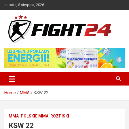
Skip
sobota, 8 sierpnia, 2026
to
content
Polski serwis informacyjny MMA i K-1
FIGHT24.PL – MMA i K-1, UFC
Home
MMA
KSW 22
MMA
POLSKIE MMA
ROZPISKI
KSW 22