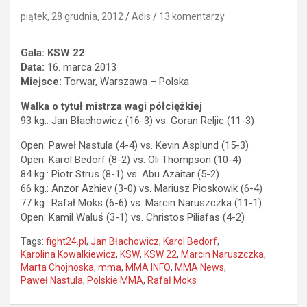
piątek, 28 grudnia, 2012
Adis
13 komentarzy
Gala:
KSW 22
Data:
16. marca 2013
Miejsce:
Torwar, Warszawa – Polska
Walka o tytuł mistrza wagi półciężkiej
93 kg.: Jan Błachowicz (16-3) vs. Goran Reljic (11-3)
Open: Paweł Nastula (4-4) vs. Kevin Asplund (15-3)
Open: Karol Bedorf (8-2) vs. Oli Thompson (10-4)
84 kg.: Piotr Strus (8-1) vs. Abu Azaitar (5-2)
66 kg.: Anzor Azhiev (3-0) vs. Mariusz Pioskowik (6-4)
77 kg.: Rafał Moks (6-6) vs. Marcin Naruszczka (11-1)
Open: Kamil Waluś (3-1) vs. Christos Piliafas (4-2)
Tags:
fight24.pl
,
Jan Błachowicz
,
Karol Bedorf
,
Karolina Kowalkiewicz
,
KSW
,
KSW 22
,
Marcin Naruszczka
,
Marta Chojnoska
,
mma
,
MMA INFO
,
MMA News
,
Paweł Nastula
,
Polskie MMA
,
Rafał Moks