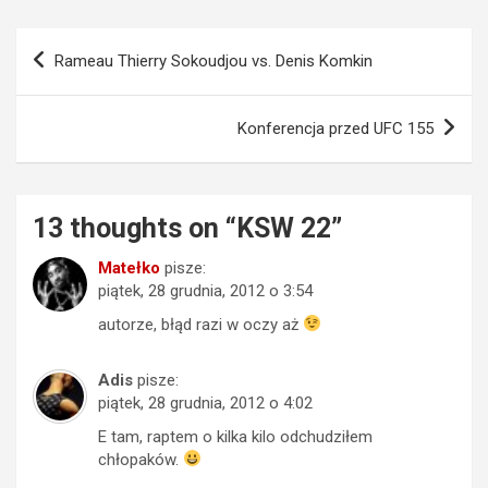
Nawigacja
Rameau Thierry Sokoudjou vs. Denis Komkin
wpisu
Konferencja przed UFC 155
13 thoughts on “
KSW 22
”
Matełko
pisze:
piątek, 28 grudnia, 2012 o 3:54
autorze, błąd razi w oczy aż
Adis
pisze:
piątek, 28 grudnia, 2012 o 4:02
E tam, raptem o kilka kilo odchudziłem
chłopaków.