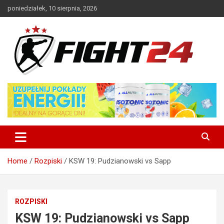
Skip
poniedziałek, 10 sierpnia, 2026
to
content
Polski serwis informacyjny MMA i K-1
FIGHT24.PL – MMA i K-1, UFC
Home
Rozpiski
KSW 19: Pudzianowski vs Sapp
ROZPISKI
KSW 19: Pudzianowski vs Sapp