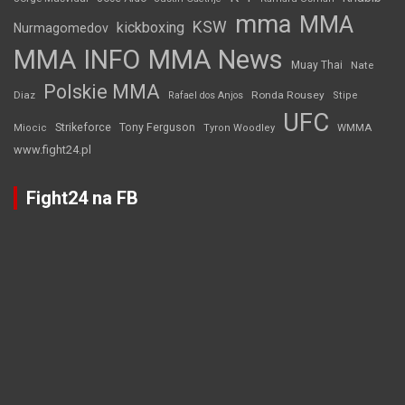
mma
MMA
KSW
kickboxing
Nurmagomedov
MMA INFO
MMA News
Muay Thai
Nate
Polskie MMA
Diaz
Ronda Rousey
Rafael dos Anjos
Stipe
UFC
Strikeforce
Tony Ferguson
WMMA
Miocic
Tyron Woodley
www.fight24.pl
Fight24 na FB