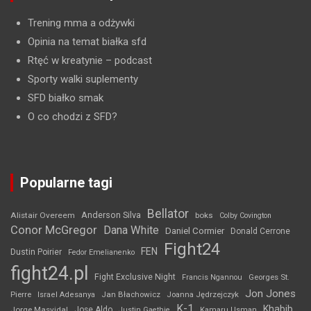
Trening mma a odżywki
Opinia na temat białka sfd
Rtęć w kreatynie
– podcast
Sporty walki suplementy
SFD białko smak
O co chodzi z SFD?
Popularne tagi
Bellator
Anderson Silva
Alistair Overeem
boks
Colby Covington
Conor McGregor
Dana White
Daniel Cormier
Donald Cerrone
Fight24
FEN
Dustin Poirier
Fedor Emelianenko
fight24.pl
Fight Exclusive Night
Francis Ngannou
Georges St.
Jon Jones
Jan Błachowicz
Pierre
Israel Adesanya
Joanna Jędrzejczyk
K-1
Khabib
Jorge Masvidal
Jose Aldo
Justin Gaethje
Kamaru Usman