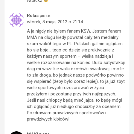
Attack2
Rolas
pisze:
wtorek, 8 maja, 2012 o 21:14
A ja nigdy nie byłem fanem KSW. Jestem fanem
MMA na długu kiedy powstał cały ten medialny
szum wokół tego w PL. Polskich gal nie oglądam
bo się boje… tego co dzieje się praktycznie z
każdym naszym sportem – wielka nadzieja i
wielkie rozczarowanie na koniec. Dużo satysfakcji
dają mi wszelkie walki czołówki światowej i może
to zła droga, bo jednak nasze podwórko powinno
się wspierać (żeby było coraz lepiej), to ja już zbyt
wiele sportowych rozczarowań w życiu
przeżyłem i pozostanę przy tych najlepszych.
Jeśli nasi chłopcy będą mieć jajca, to będę mógł
ich oglądać już niedługo chociażby za oceanem.
Pozdrawiam prawdziwych sportowców i
prawdziwych kibiców!