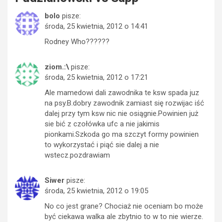
bolo
pisze:
środa, 25 kwietnia, 2012 o 14:41
Rodney Who??????
ziom.:\
pisze:
środa, 25 kwietnia, 2012 o 17:21
Ale mamedowi dali zawodnika te ksw spada juz
na psy.B.dobry zawodnik zamiast się rozwijac iść
dalej przy tym ksw nic nie osiągnie.Powinien już
sie bić z czołówka ufc a nie jakimis
pionkami.Szkoda go ma szczyt formy powinien
to wykorzystać i piąć sie dalej a nie
wstecz.pozdrawiam
Siwer
pisze:
środa, 25 kwietnia, 2012 o 19:05
No co jest grane? Chociaż nie oceniam bo może
być ciekawa walka ale zbytnio to w to nie wierze.