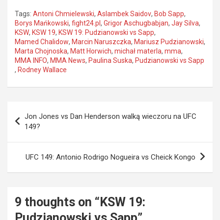
Tags:
Antoni Chmielewski
,
Aslambek Saidov
,
Bob Sapp
,
Borys Mańkowski
,
fight24.pl
,
Grigor Aschugbabjan
,
Jay Silva
,
KSW
,
KSW 19
,
KSW 19: Pudzianowski vs Sapp
,
Mamed Chalidow
,
Marcin Naruszczka
,
Mariusz Pudzianowski
,
Marta Chojnoska
,
Matt Horwich
,
michał materla
,
mma
,
MMA INFO
,
MMA News
,
Paulina Suska
,
Pudzianowski vs Sapp
,
Rodney Wallace
Nawigacja
Jon Jones vs Dan Henderson walką wieczoru na UFC
wpisu
149?
UFC 149: Antonio Rodrigo Nogueira vs Cheick Kongo
9 thoughts on “
KSW 19:
Pudzianowski vs Sapp
”