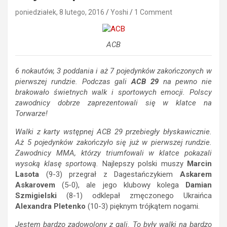
poniedziałek, 8 lutego, 2016
Yoshi
1 Comment
ACB
6 nokautów, 3 poddania i aż 7 pojedynków zakończonych w
pierwszej rundzie. Podczas gali
ACB 29
na pewno nie
brakowało świetnych walk i sportowych emocji. Polscy
zawodnicy dobrze zaprezentowali się w klatce na
Torwarze!
Walki z karty wstępnej ACB 29 przebiegły błyskawicznie.
Aż 5 pojedynków zakończyło się już w pierwszej rundzie.
Zawodnicy MMA, którzy triumfowali w klatce pokazali
wysoką klasę sportową.
Najlepszy polski muszy
Marcin
Lasota
(9-3) przegrał z Dagestańczykiem
Askarem
Askarovem
(5-0), ale jego klubowy kolega
Damian
Szmigielski
(8-1) odklepał zmęczonego Ukraińca
Alexandra Pletenko
(10-3) pięknym trójkątem nogami.
Jestem bardzo zadowolony z gali. To były walki na bardzo