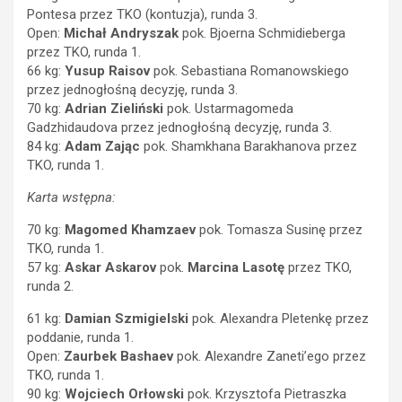
Pontesa przez TKO (kontuzja), runda 3.
Open:
Michał Andryszak
pok. Bjoerna Schmidieberga
przez TKO, runda 1.
66 kg:
Yusup Raisov
pok. Sebastiana Romanowskiego
przez jednogłośną decyzję, runda 3.
70 kg:
Adrian Zieliński
pok. Ustarmagomeda
Gadzhidaudova przez jednogłośną decyzję, runda 3.
84 kg:
Adam Zając
pok. Shamkhana Barakhanova przez
TKO, runda 1.
Karta wstępna:
70 kg:
Magomed Khamzaev
pok. Tomasza Susinę przez
TKO, runda 1.
57 kg:
Askar Askarov
pok.
Marcina Lasotę
przez TKO,
runda 2.
61 kg:
Damian Szmigielski
pok. Alexandra Pletenkę przez
poddanie, runda 1.
Open:
Zaurbek Bashaev
pok. Alexandre Zaneti’ego przez
TKO, runda 1.
90 kg:
Wojciech Orłowski
pok. Krzysztofa Pietraszka