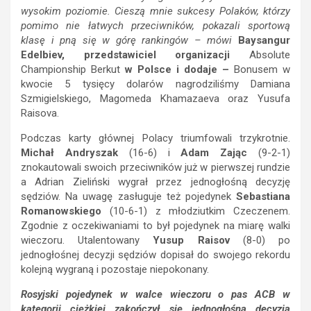
wysokim poziomie. Cieszą mnie sukcesy Polaków, którzy
pomimo nie łatwych przeciwników, pokazali sportową
klasę i pną się w górę rankingów – mówi
Baysangur
Edelbiev, przedstawiciel organizacji
Absolute
Championship Berkut
w Polsce i dodaje
–
Bonusem w
kwocie 5 tysięcy dolarów nagrodziliśmy Damiana
Szmigielskiego, Magomeda Khamazaeva oraz Yusufa
Raisova.
Podczas karty głównej Polacy triumfowali trzykrotnie.
Michał Andryszak
(16-6) i
Adam Zając
(9-2-1)
znokautowali swoich przeciwników już w pierwszej rundzie
a Adrian Zieliński wygrał przez jednogłośną decyzję
sędziów. Na uwagę zasługuje też pojedynek
Sebastiana
Romanowskiego
(10-6-1) z młodziutkim Czeczenem.
Zgodnie z oczekiwaniami to był pojedynek na miarę walki
wieczoru. Utalentowany
Yusup Raisov
(8-0) po
jednogłośnej decyzji sędziów dopisał do swojego rekordu
kolejną wygraną i pozostaje niepokonany.
Rosyjski pojedynek w walce wieczoru o pas ACB w
kategorii ciężkiej zakończył się jednogłośną decyzją