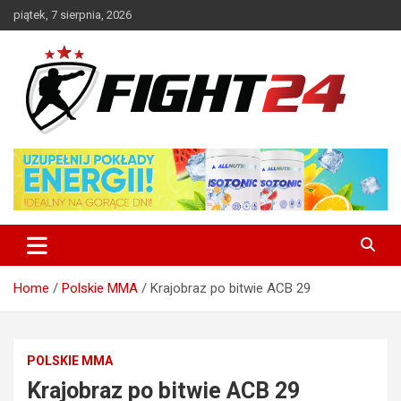
Skip
piątek, 7 sierpnia, 2026
to
content
Polski serwis informacyjny MMA i K-1
FIGHT24.PL – MMA i K-1, UFC
Home
Polskie MMA
Krajobraz po bitwie ACB 29
POLSKIE MMA
Krajobraz po bitwie ACB 29