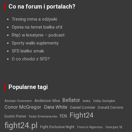
Co na forum i portalach?
Trening mma a odżywki
Opinia na temat białka sfd
Rtęć w kreatynie
– podcast
Sporty walki suplementy
SFD białko smak
O co chodzi z SFD?
Popularne tagi
Bellator
Anderson Silva
Alistair Overeem
boks
Colby Covington
Conor McGregor
Dana White
Daniel Cormier
Donald Cerrone
Fight24
FEN
Dustin Poirier
Fedor Emelianenko
fight24.pl
Fight Exclusive Night
Francis Ngannou
Georges St.