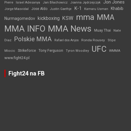
Jon Jones
Jan Błachowicz
Pierre
Israel Adesanya
Joanna Jędrzejczyk
K-1
Khabib
Jorge Masvidal
Jose Aldo
Justin Gaethje
Kamaru Usman
mma
MMA
KSW
kickboxing
Nurmagomedov
MMA INFO
MMA News
Muay Thai
Nate
Polskie MMA
Diaz
Ronda Rousey
Rafael dos Anjos
Stipe
UFC
Strikeforce
Tony Ferguson
WMMA
Miocic
Tyron Woodley
www.fight24.pl
Fight24 na FB