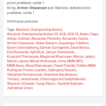
przez poddanie, runda 1.
66 kg:
Armen Stepanyan
pok. Marcina Jaskota przez
poddanie, runda 1.
Informacja prasowa
Tags:
Absolute Championship Berkut
,
Absolute Championship Berkut 29
,
ACB
,
ACB 29
,
Adam Zając
,
Adrian Zieliński
,
Alexander Pletenko
,
Alexandre Zaneti
,
Armen Stepanyan
,
Askar Askarov
,
Baysangur Edelbiev
,
Bjoern Schmidieberg
,
Damian Szmigielski
,
David Iberico
,
Emil Różewski
,
fight24.pl
,
Janusz Staszewski
,
Krzysztof Pietraszek
,
Magomed Khamzaev
,
Marcin Jaskot
,
Marcin Lasota
,
Michał Andryszak
,
mma
,
MMA INFO
,
MMA News
,
Musa Khamanaev
,
Paweł Pawlak
,
Polskie MMA
,
Rodrigues Pontes Leandro
,
Salimgirey Rasulov
,
Sebastian Romanowski
,
Shamhan Barakhanov
,
Tomasz Janiszewski
,
Ustarmagomed Gadzhidaudov
,
Wojciech Orłowski
,
Yusup Raisov
,
Zaurbek Bashaev
,
Zelmikhan Umiev