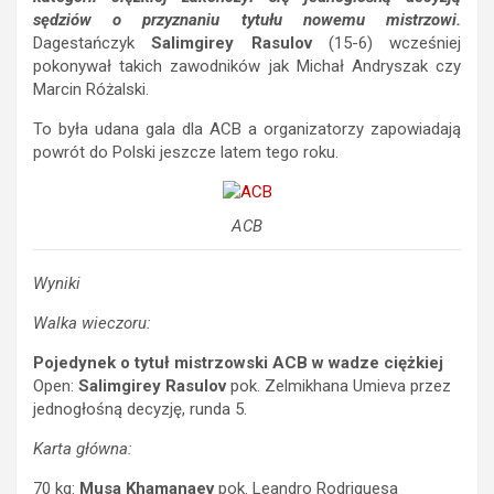
sędziów o przyznaniu tytułu nowemu mistrzowi.
Dagestańczyk
Salimgirey Rasulov
(15-6) wcześniej
pokonywał takich zawodników jak Michał Andryszak czy
Marcin Różalski.
To była udana gala dla ACB a organizatorzy zapowiadają
powrót do Polski jeszcze latem tego roku.
ACB
Wyniki
Walka wieczoru:
Pojedynek o tytuł mistrzowski ACB w wadze ciężkiej
Open:
Salimgirey Rasulov
pok. Zelmikhana Umieva przez
jednogłośną decyzję, runda 5.
Karta główna:
70 kg:
Musa Khamanaev
pok. Leandro Rodriguesa