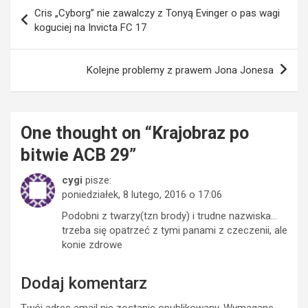
Nawigacja
Cris „Cyborg” nie zawalczy z Tonyą Evinger o pas wagi
wpisu
koguciej na Invicta FC 17
Kolejne problemy z prawem Jona Jonesa
One thought on “
Krajobraz po
bitwie ACB 29
”
cygi
pisze:
poniedziałek, 8 lutego, 2016 o 17:06
Podobni z twarzy(tzn brody) i trudne nazwiska…
trzeba się opatrzeć z tymi panami z czeczenii, ale
konie zdrowe
Dodaj komentarz
Twój adres email nie zostanie opublikowany.
Wymagane