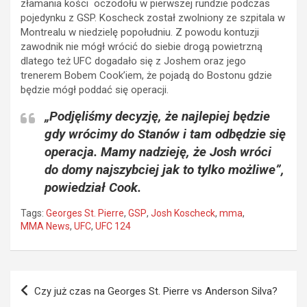
złamania kości oczodołu w pierwszej rundzie podczas
pojedynku z GSP. Koscheck został zwolniony ze szpitala w
Montrealu w niedzielę popołudniu. Z powodu kontuzji
zawodnik nie mógł wrócić do siebie drogą powietrzną
dlatego też UFC dogadało się z Joshem oraz jego
trenerem Bobem Cook’iem, że pojadą do Bostonu gdzie
będzie mógł poddać się operacji.
„Podjęliśmy decyzję, że najlepiej będzie
gdy wrócimy do Stanów i tam odbędzie się
operacja. Mamy nadzieję, że Josh wróci
do domy najszybciej jak to tylko możliwe”,
powiedział Cook.
Tags:
Georges St. Pierre
,
GSP
,
Josh Koscheck
,
mma
,
MMA News
,
UFC
,
UFC 124
Nawigacja
Czy już czas na Georges St. Pierre vs Anderson Silva?
wpisu