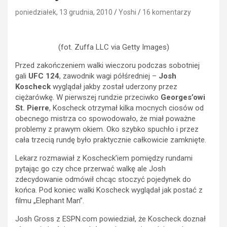
poniedziałek, 13 grudnia, 2010
Yoshi
16 komentarzy
(fot. Zuffa LLC via Getty Images)
Przed zakończeniem walki wieczoru podczas sobotniej
gali
UFC 124
, zawodnik wagi półśredniej –
Josh
Koscheck
wyglądał jakby został uderzony przez
ciężarówkę. W pierwszej rundzie przeciwko
Georges’owi
St. Pierre
, Koscheck otrzymał kilka mocnych ciosów od
obecnego mistrza co spowodowało, że miał poważne
problemy z prawym okiem. Oko szybko spuchło i przez
cała trzecią rundę było praktycznie całkowicie zamknięte.
Lekarz rozmawiał z Koscheck’iem pomiędzy rundami
pytając go czy chce przerwać walkę ale Josh
zdecydowanie odmówił chcąc stoczyć pojedynek do
końca. Pod koniec walki Koscheck wyglądał jak postać z
filmu „Elephant Man”.
Josh Gross z ESPN.com powiedział, że Koscheck doznał