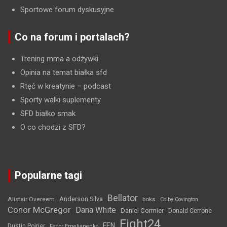
Sportowe forum dyskusyjne
Co na forum i portalach?
Trening mma a odżywki
Opinia na temat białka sfd
Rtęć w kreatynie
– podcast
Sporty walki suplementy
SFD białko smak
O co chodzi z SFD?
Popularne tagi
Bellator
Anderson Silva
Alistair Overeem
boks
Colby Covington
Conor McGregor
Dana White
Daniel Cormier
Donald Cerrone
Fight24
FEN
Dustin Poirier
Fedor Emelianenko