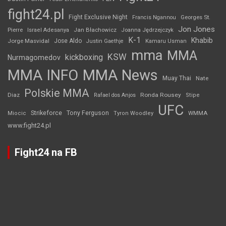
fight24.pl
Fight Exclusive Night
Francis Ngannou
Georges St.
Jon Jones
Jan Błachowicz
Pierre
Israel Adesanya
Joanna Jędrzejczyk
K-1
Khabib
Jorge Masvidal
Jose Aldo
Justin Gaethje
Kamaru Usman
mma
MMA
KSW
kickboxing
Nurmagomedov
MMA INFO
MMA News
Muay Thai
Nate
Polskie MMA
Diaz
Ronda Rousey
Rafael dos Anjos
Stipe
UFC
Strikeforce
Tony Ferguson
WMMA
Miocic
Tyron Woodley
www.fight24.pl
Fight24 na FB