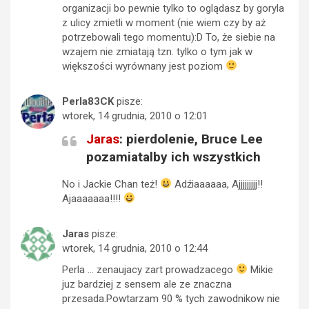
organizacji bo pewnie tylko to oglądasz by goryla
z ulicy zmietli w moment (nie wiem czy by aż
potrzebowali tego momentu):D To, że siebie na
wzajem nie zmiatają tzn. tylko o tym jak w
większości wyrównany jest poziom
Perla83CK
pisze:
wtorek, 14 grudnia, 2010 o 12:01
Jaras
: pierdolenie, Bruce Lee
pozamiatalby ich wszystkich
No i Jackie Chan też!
Adźiaaaaaa, Ajjjjjjjjj!!
Ajaaaaaaa!!!!
Jaras
pisze:
wtorek, 14 grudnia, 2010 o 12:44
Perla … zenaujacy zart prowadzacego
Mikie
juz bardziej z sensem ale ze znaczna
przesada.Powtarzam 90 % tych zawodnikow nie