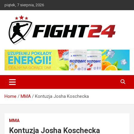
Skip
piątek, 7 sierpnia, 2026
to
content
Polski serwis informacyjny MMA i K-1
FIGHT24.PL – MMA i K-1, UFC
Home
MMA
Kontuzja Josha Koschecka
MMA
Kontuzja Josha Koschecka