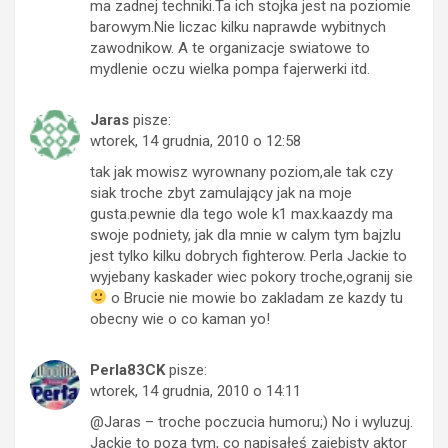
ma zadnej techniki.Ta ich stojka jest na poziomie
barowym.Nie liczac kilku naprawde wybitnych
zawodnikow. A te organizacje swiatowe to
mydlenie oczu wielka pompa fajerwerki itd.
Jaras
pisze:
wtorek, 14 grudnia, 2010 o 12:58
tak jak mowisz wyrownany poziom,ale tak czy
siak troche zbyt zamulający jak na moje
gusta.pewnie dla tego wole k1 max.kaazdy ma
swoje podniety, jak dla mnie w calym tym bajzlu
jest tylko kilku dobrych fighterow. Perla Jackie to
wyjebany kaskader wiec pokory troche,ogranij sie
o Brucie nie mowie bo zakladam ze kazdy tu
obecny wie o co kaman yo!
Perla83CK
pisze:
wtorek, 14 grudnia, 2010 o 14:11
@Jaras – troche poczucia humoru;) No i wyluzuj.
Jackie to poza tym, co napisałeś zajebisty aktor