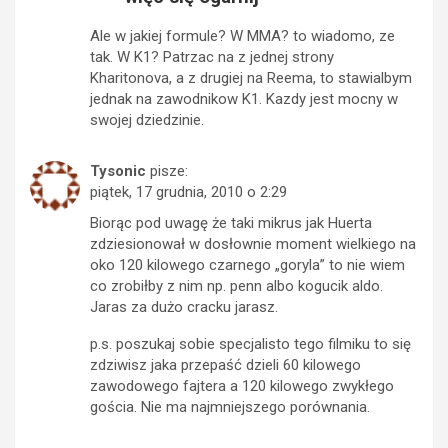
Ale w jakiej formule? W MMA? to wiadomo, ze
tak. W K1? Patrzac na z jednej strony
Kharitonova, a z drugiej na Reema, to stawialbym
jednak na zawodnikow K1. Kazdy jest mocny w
swojej dziedzinie.
Tysonic
pisze:
piątek, 17 grudnia, 2010 o 2:29
Biorąc pod uwagę że taki mikrus jak Huerta
zdziesionował w dosłownie moment wielkiego na
oko 120 kilowego czarnego „goryla” to nie wiem
co zrobiłby z nim np. penn albo kogucik aldo.
Jaras za dużo cracku jarasz.
p.s. poszukaj sobie specjalisto tego filmiku to się
zdziwisz jaka przepaść dzieli 60 kilowego
zawodowego fajtera a 120 kilowego zwykłego
gościa. Nie ma najmniejszego porównania.