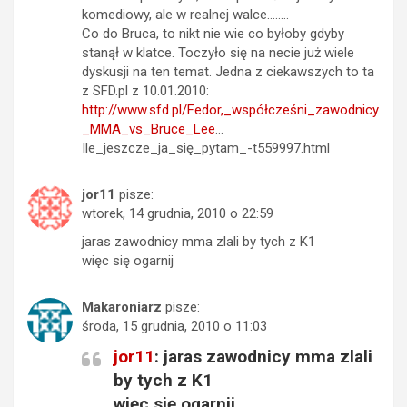
komediowy, ale w realnej walce……..
Co do Bruca, to nikt nie wie co byłoby gdyby
stanął w klatce. Toczyło się na necie już wiele
dyskusji na ten temat. Jedna z ciekawszych to ta
z SFD.pl z 10.01.2010:
http://www.sfd.pl/Fedor,_współcześni_zawodnicy
_MMA_vs_Bruce_Lee
…
Ile_jeszcze_ja_się_pytam_-t559997.html
jor11
pisze:
wtorek, 14 grudnia, 2010 o 22:59
jaras zawodnicy mma zlali by tych z K1
więc się ogarnij
Makaroniarz
pisze:
środa, 15 grudnia, 2010 o 11:03
jor11
: jaras zawodnicy mma zlali
by tych z K1
więc się ogarnij