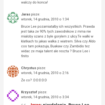
walczy do konca!
Jaras
pisze:
wtorek, 14 grudnia, 2010 o 1:34
Bruce Lee pozamiatalby ich wszystkich. Prawda
jest taka ze 90% tych zawodnikow z mma nie
mialoby szans z byle gorylem z ulicy.Te walki w
klatkach to jakas walka z wiatrem. Silva czy Aldo
cos tam pokazuja, Buakaw czy Zambidis tez
widac ze maja talent ale reszta ? Bruce Lee i
finito
Chrystus
pisze:
wtorek, 14 grudnia, 2010 o 2:16
Że co? :D:D:D:D:D
Krzysztof
pisze:
wtorek, 14 grudnia, 2010 o 3:34
Jaras
: pierdolenie, Bruce Lee