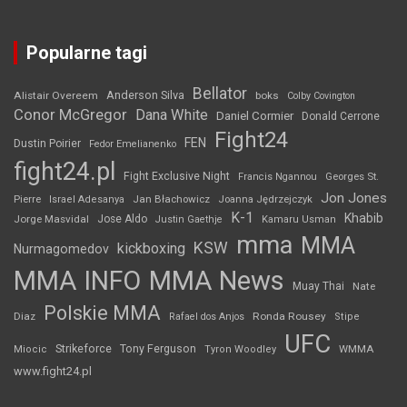
Popularne tagi
Bellator
Anderson Silva
Alistair Overeem
boks
Colby Covington
Conor McGregor
Dana White
Daniel Cormier
Donald Cerrone
Fight24
FEN
Dustin Poirier
Fedor Emelianenko
fight24.pl
Fight Exclusive Night
Francis Ngannou
Georges St.
Jon Jones
Jan Błachowicz
Pierre
Israel Adesanya
Joanna Jędrzejczyk
K-1
Khabib
Jorge Masvidal
Jose Aldo
Justin Gaethje
Kamaru Usman
mma
MMA
KSW
kickboxing
Nurmagomedov
MMA INFO
MMA News
Muay Thai
Nate
Polskie MMA
Diaz
Ronda Rousey
Rafael dos Anjos
Stipe
UFC
Strikeforce
Tony Ferguson
WMMA
Miocic
Tyron Woodley
www.fight24.pl