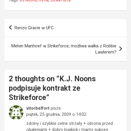
Nawigacja
Renzo Gracie w UFC
wpisu
Melvin Manhoef w Strikeforce, możliwa walka z Robbie
Lawlerem?
2 thoughts on “
K.J. Noons
podpisuje kontrakt ze
Strikeforce
”
vitorbelfort
pisze:
piątek, 25 grudnia, 2009 o 14:02
zdolny i szybkie celne strzały + obrona przed
obaleniami + dobry lowkick i mamy sukces