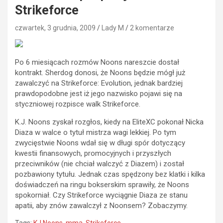
Strikeforce
czwartek, 3 grudnia, 2009
Lady M
2 komentarze
Po 6 miesiącach rozmów Noons nareszcie dostał
kontrakt. Sherdog donosi, że Noons będzie mógł już
zawalczyć na Strikeforce: Evolution, jednak bardziej
prawdopodobne jest iż jego nazwisko pojawi się na
styczniowej rozpisce walk Strikeforce.
K.J. Noons zyskał rozgłos, kiedy na EliteXC pokonał Nicka
Diaza w walce o tytuł mistrza wagi lekkiej. Po tym
zwycięstwie Noons wdał się w długi spór dotyczący
kwestii finansowych, promocyjnych i przyszłych
przeciwników (nie chciał walczyć z Diazem) i został
pozbawiony tytułu. Jednak czas spędzony bez klatki i kilka
doświadczeń na ringu bokserskim sprawiły, że Noons
spokorniał. Czy Strikeforce wyciągnie Diaza ze stanu
apatii, aby znów zawalczył z Noonsem? Zobaczymy.
Tags:
KJ Noons
,
mma
,
Strikeforce