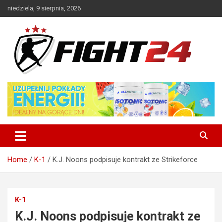
Skip
niedziela, 9 sierpnia, 2026
to
content
Polski serwis informacyjny MMA i K-1
FIGHT24.PL – MMA i K-1, UFC
Home
K-1
K.J. Noons podpisuje kontrakt ze Strikeforce
K-1
K.J. Noons podpisuje kontrakt ze