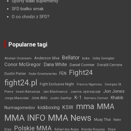
Sporty walki suplementy
SFD białko smak
O co chodzi z SFD?
Popularne tagi
Bellator
Anderson Silva
Alistair Overeem
boks
Colby Covington
Conor McGregor
Dana White
Daniel Cormier
Donald Cerrone
Fight24
FEN
Dustin Poirier
Fedor Emelianenko
fight24.pl
Fight Exclusive Night
Francis Ngannou
Georges St.
Jon Jones
Jan Błachowicz
Pierre
Israel Adesanya
Joanna Jędrzejczyk
K-1
Khabib
Jorge Masvidal
Jose Aldo
Justin Gaethje
Kamaru Usman
mma
MMA
KSW
kickboxing
Nurmagomedov
MMA INFO
MMA News
Muay Thai
Nate
Polskie MMA
Diaz
Ronda Rousey
Rafael dos Anjos
Stipe