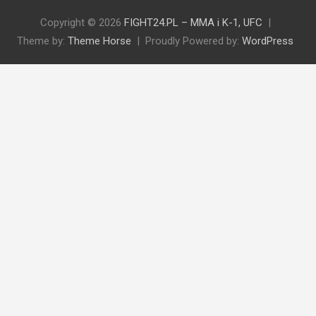
Copyright © 2026
FIGHT24.PL – MMA i K-1, UFC
Theme by:
Theme Horse
Proudly Powered by:
WordPress