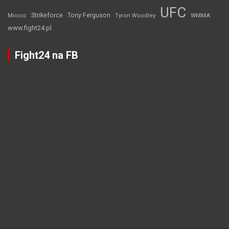
UFC
Strikeforce
Tony Ferguson
WMMA
Miocic
Tyron Woodley
www.fight24.pl
Fight24 na FB