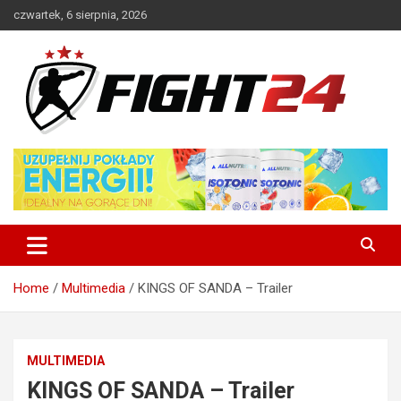
Skip
czwartek, 6 sierpnia, 2026
to
content
Polski serwis informacyjny MMA i K-1
FIGHT24.PL – MMA i K-1, UFC
Home
Multimedia
KINGS OF SANDA – Trailer
MULTIMEDIA
KINGS OF SANDA – Trailer