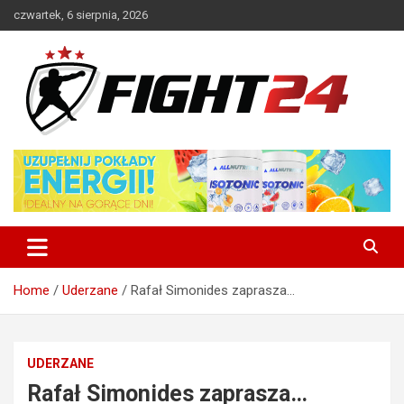
Skip
czwartek, 6 sierpnia, 2026
to
content
Polski serwis informacyjny MMA i K-1
FIGHT24.PL – MMA i K-1, UFC
Home
Uderzane
Rafał Simonides zaprasza…
UDERZANE
Rafał Simonides zaprasza…