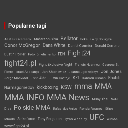
Popularne tagi
Bellator
Anderson Silva
Alistair Overeem
boks
Colby Covington
Conor McGregor
Dana White
Daniel Cormier
Donald Cerrone
Fight24
FEN
Dustin Poirier
Fedor Emelianenko
fight24.pl
Fight Exclusive Night
Francis Ngannou
Georges St.
Jon Jones
Jan Błachowicz
Pierre
Israel Adesanya
Joanna Jędrzejczyk
K-1
Khabib
Jorge Masvidal
Jose Aldo
Justin Gaethje
Kamaru Usman
mma
MMA
KSW
kickboxing
Nurmagomedov
MMA INFO
MMA News
Muay Thai
Nate
Polskie MMA
Diaz
Ronda Rousey
Rafael dos Anjos
Stipe
UFC
Strikeforce
Tony Ferguson
WMMA
Miocic
Tyron Woodley
www.fight24.pl