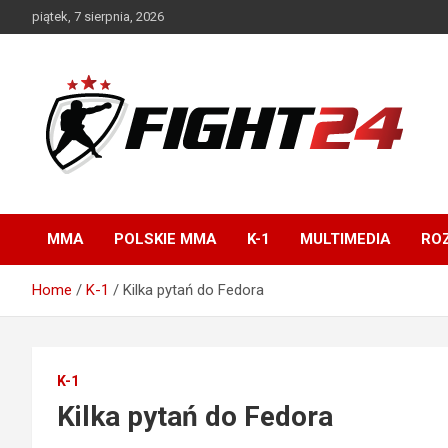
Skip
piątek, 7 sierpnia, 2026
to
content
Polski serwis informacyjny MMA i K-1
FIGHT24.PL – MMA i
K-1, UFC
MMA
POLSKIE MMA
K-1
MULTIMEDIA
ROZ
Home
K-1
Kilka pytań do Fedora
K-1
Kilka pytań do Fedora