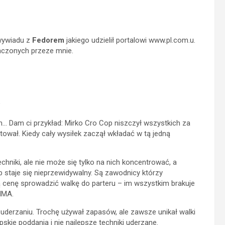
 wywiadu z
Fedorem
jakiego udzielił portalowi www.pl.com.u.
aczonych przeze mnie.
?
m… Dam ci przykład: Mirko Cro Cop niszczył wszystkich za
tował. Kiedy cały wysiłek zaczął wkładać w tą jedną
chniki, ale nie może się tylko na nich koncentrować, a
 staje się nieprzewidywalny. Są zawodnicy którzy
ką cenę sprowadzić walkę do parteru – im wszystkim brakuje
MMA.
 uderzaniu. Trochę używał zapasów, ale zawsze unikał walki
kie poddania i nie najlepsze techniki uderzane.