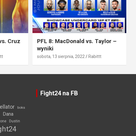
Bez kategorii
vs. Cruz
PFL 8: MacDonald vs. Taylor –
wyniki
tt
sobota, 13 sierpnia, 2022
Rabittt
Fight24 na FB
ellator
boks
Dana
rone
Dustin
ght24