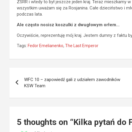
ZSRR i wtedy to był jeszcze jeden kraj. Teraz mieszkamy w 
wszystkim uważam się za Rosjanina. Całe dzieciństwo i m
podczas lata.
Ale często nosisz koszulki z dwugłowym orłem…
Oczywiście, reprezentuję mój kraj. Jestem dumny z faktu b
Tags:
Fedor Emelianenko
,
The Last Emperor
Nawigacja
WFC 10 – zapowiedź gali z udziałem zawodników
wpisu
KSW Team
5 thoughts on “
Kilka pytań do 