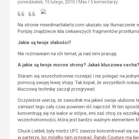
poniedziałek, 15 lutego, 2010
Max
5 komentarzy
Na stronie mixedmartialarts.com ukazało się tłumaczenie
Poniżej znajdziecie kila ciekawszych fragmentów przetłum
Jakie są twoje słabości?
Nie rozmawiam na ich temat, ja nad nimi pracuję.
A jakie są twoje mocne strony? Jakaś kluczowa cecha
Staram się wszechstronnie rozwijać i nie polegać na jedny
pomocą swojej lewej stopy. Tak kopał, że wszystkich nokau
kluczową technikę zaczął przegrywać.
Oczywiście wierzę, że zawodnik ma jakieś swoje ulubione te
zamiast tego cały czas powinien iść naprzód. W ten sposób
koncentrują się na walce w stójce, inni zaś chcę za wszel
wszechstronności, która jest bardzo ważnym elementem 
Chuck Liddell, były mistrz UFC zawsze koncentrował się na
w parterze, bo mógłby tam przegrać. Randy Couture ma kieps