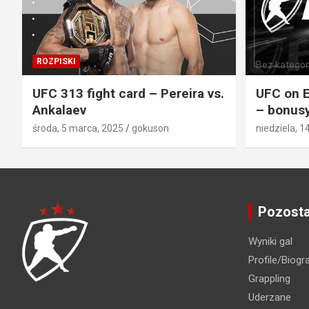
ROZPISKI
Bez kategori
UFC 313 fight card – Pereira vs.
UFC on E
Ankalaev
– bonusy
środa, 5 marca, 2025
gokuson
niedziela, 1
Pozosta
Wyniki gal
Profile/Biogra
Grappling
Uderzane