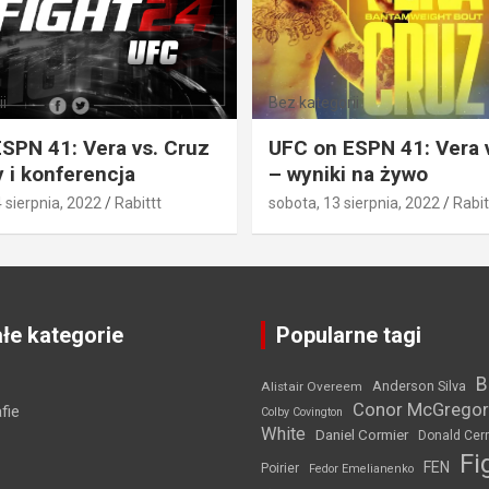
i
Bez kategorii
SPN 41: Vera vs. Cruz
UFC on ESPN 41: Vera 
 i konferencja
– wyniki na żywo
4 sierpnia, 2022
Rabittt
sobota, 13 sierpnia, 2022
Rabit
łe kategorie
Popularne tagi
B
Anderson Silva
Alistair Overeem
Conor McGregor
fie
Colby Covington
White
Daniel Cormier
Donald Cer
Fi
FEN
Poirier
Fedor Emelianenko