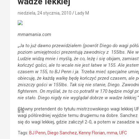
wadze lekkiej
niedziela, 24 stycznia, 2010
Lady M
mmamania.com
„
Ja to już dawno przewidziałem (powrót Diego do wagi półśr
poziom umiejętności prezentują zawodnicy z 155lbs. Nie wej
Ludzie widzą mnie i myślą, że co, leżę i się obijam, zami
kończyć gości, ale to wcale nie jest łatwe w 155. Ale jeste
czasem w 155, to BJ Penn i ja. Trzeba mieć specjalne umieję
obiecuję, że każdą walkę będę kończyć przed czasem, ale po 
zniszczy gości w 155lbs. Tak się nie stanie, Diego. Zawodn
fighterem. On myślał, że to co potrafił w 170 będzie mógł p
nie stało. Diego nigdy nie wyglądał dobrze w wadze lekkiej.”
Główny pretendent do tytułu mistrzowskiego wagi lekkiej U
wagi półśredniej wyjdzie temu drugiemu na dobre. Sanchez n
się do wagi lekkiej, gdzie zaliczył 2-0, a potem w zasadzi
Tags:
BJ Penn
,
Diego Sanchez
,
Kenny Florian
,
mma
,
UFC