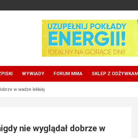
PISKI
WYWIADY
FORUM MMA
SKLEP Z ODŻYWKAM
dobrze w wadze lekkiej
nigdy nie wyglądał dobrze w