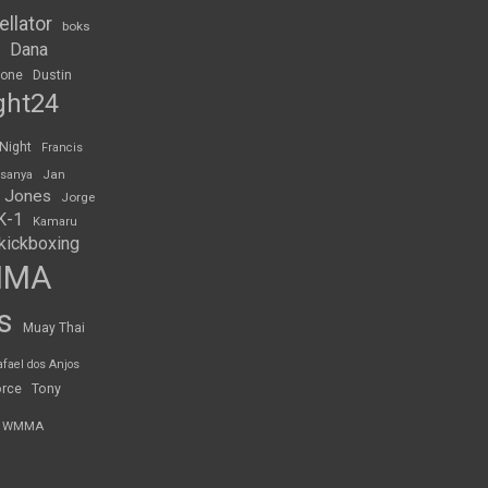
ellator
boks
Dana
rone
Dustin
ght24
 Night
Francis
Jan
esanya
 Jones
Jorge
K-1
Kamaru
kickboxing
MMA
s
Muay Thai
afael dos Anjos
orce
Tony
WMMA