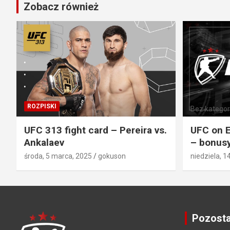
Zobacz również
ROZPISKI
Bez kategori
UFC 313 fight card – Pereira vs.
UFC on E
Ankalaev
– bonusy
środa, 5 marca, 2025
gokuson
niedziela, 1
Pozosta