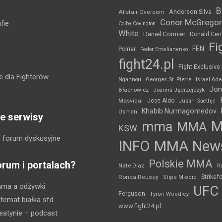
B
Anderson Silva
Alistair Overeem
Conor McGregor
fie
Colby Covington
White
Daniel Cormier
Donald Cer
Fi
FEN
Poirier
Fedor Emelianenko
fight24.pl
Fight Exclusive
 dla Fighterów
Ngannou
Georges St. Pierre
Israel Ad
Jon
Błachowicz
Joanna Jędrzejczyk
Masvidal
Jose Aldo
Justin Gaethje
Khabib Nurmagomedov
Usman
e serwisy
mma
MMA
KSW
 forum dyskusyjne
INFO
MMA New
Polskie MMA
orum i portalach?
Nate Diaz
R
Strikef
Ronda Rousey
Stipe Miocic
mma a odżywki
UFC
Ferguson
Tyron Woodley
 temat białka sfd
www.fight24.pl
eatynie
– podcast