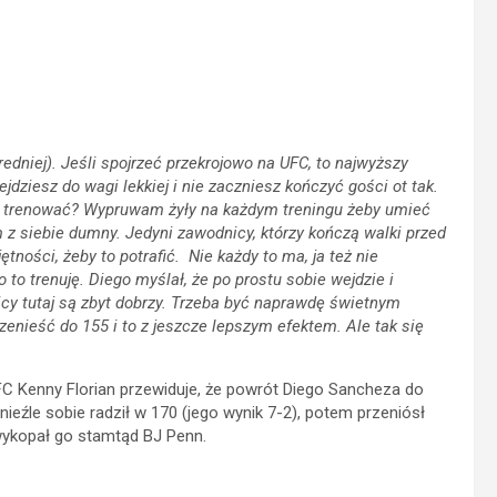
edniej). Jeśli spojrzeć przekrojowo na UFC, to najwyższy
dziesz do wagi lekkiej i nie zaczniesz kończyć gości ot tak.
ast trenować? Wypruwam żyły na każdym treningu żeby umieć
m z siebie dumny. Jedyni zawodnicy, którzy kończą walki przed
tności, żeby to potrafić. Nie każdy to ma, ja też nie
to trenuję. Diego myślał, że po prostu sobie wejdzie i
icy tutaj są zbyt dobrzy. Trzeba być naprawdę świetnym
rzenieść do 155 i to z jeszcze lepszym efektem. Ale tak się
FC Kenny Florian przewiduje, że powrót Diego Sancheza do
ieźle sobie radził w 170 (jego wynik 7-2), potem przeniósł
e wykopał go stamtąd BJ Penn.