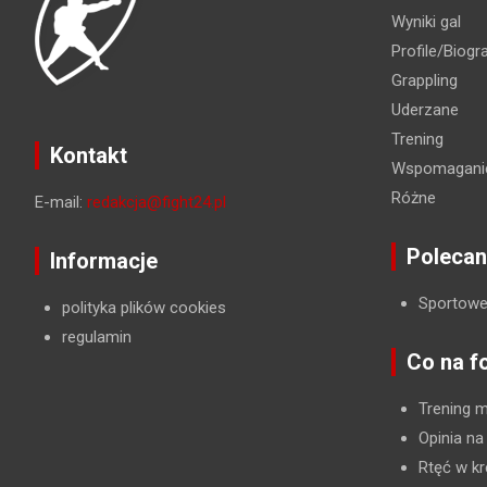
Wyniki gal
Profile/Biogra
Grappling
Uderzane
Trening
Kontakt
Wspomaganie
Różne
E-mail:
redakcja@fight24.pl
Polecan
Informacje
Sportowe
polityka plików cookies
regulamin
Co na f
Trening 
Opinia na
Rtęć w kr