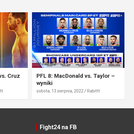
Bez kategorii
vs. Cruz
PFL 8: MacDonald vs. Taylor –
wyniki
tt
sobota, 13 sierpnia, 2022
Rabittt
Fight24 na FB