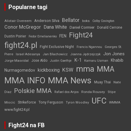
Popularne tagi
Bellator
Anderson Silva
Alistair Overeem
boks
Colby Covington
Conor McGregor
Dana White
Daniel Cormier
Donald Cerrone
Fight24
FEN
Dustin Poirier
Fedor Emelianenko
fight24.pl
Fight Exclusive Night
Francis Ngannou
Georges St.
Jon Jones
Jan Błachowicz
Pierre
Israel Adesanya
Joanna Jędrzejczyk
K-1
Khabib
Jorge Masvidal
Jose Aldo
Justin Gaethje
Kamaru Usman
mma
MMA
KSW
kickboxing
Nurmagomedov
MMA INFO
MMA News
Muay Thai
Nate
Polskie MMA
Diaz
Ronda Rousey
Rafael dos Anjos
Stipe
UFC
Strikeforce
Tony Ferguson
WMMA
Miocic
Tyron Woodley
www.fight24.pl
Fight24 na FB