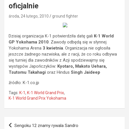
oficjalnie
środa, 24 lutego, 2010
ground fighter
Dzisiaj organizacja K-1 potwierdziła datę gali
K-1 World
GP Yokohama 2010
. Zawody odbędą się w słynnej
Yokohama Arena
3 kwietnia
. Organizacja nie ogłosiła
jeszcze żadnego nazwiska, ale z racji, że co roku odbywa
się turniej dla zawodników z Azji spodziewajmy się
występów Japończyków:
Kyotaro, Makoto Uehara,
Tsutomu Takahagi
oraz Hindus
Singh Jaideep
źródło: K-1.co.jp
Tags:
K-1
,
K-1 World Grand Prix
,
K-1 World Grand Prix Yokohama
Nawigacja
Sengoku 12 znamy rywala Sandro