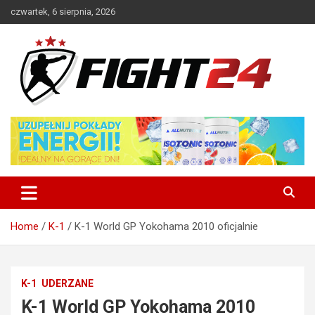
Skip
czwartek, 6 sierpnia, 2026
to
content
Polski serwis informacyjny MMA i K-1
FIGHT24.PL – MMA i K-1, UFC
Home
K-1
K-1 World GP Yokohama 2010 oficjalnie
K-1
UDERZANE
K-1 World GP Yokohama 2010