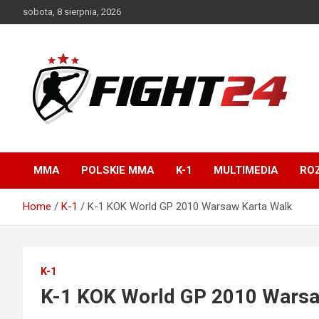
Skip
sobota, 8 sierpnia, 2026
to
content
Polski serwis informacyjny MMA i K-1
FIGHT24.PL – MMA i
K-1, UFC
MMA
POLSKIE MMA
K-1
MULTIMEDIA
ROZ
Home
K-1
K-1 KOK World GP 2010 Warsaw Karta Walk
K-1
K-1 KOK World GP 2010 Warsa