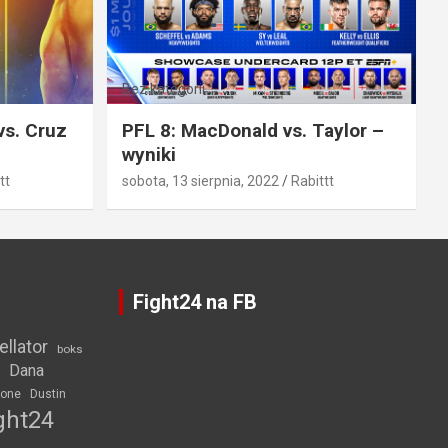
Bez kategorii
vs. Cruz
PFL 8: MacDonald vs. Taylor –
wyniki
tt
sobota, 13 sierpnia, 2022
Rabittt
Fight24 na FB
ellator
boks
Dana
rone
Dustin
ght24