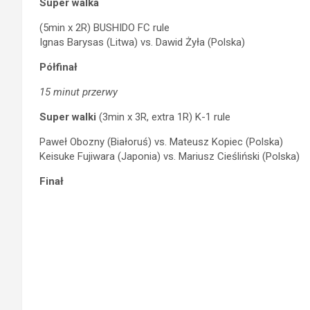
Super walka
(5min x 2R) BUSHIDO FC rule
Ignas Barysas (Litwa) vs. Dawid Żyła (Polska)
Półfinał
15 minut przerwy
Super walki
(3min x 3R, extra 1R) K-1 rule
Paweł Obozny (Białoruś) vs. Mateusz Kopiec (Polska)
Keisuke Fujiwara (Japonia) vs. Mariusz Cieśliński (Polska)
Finał