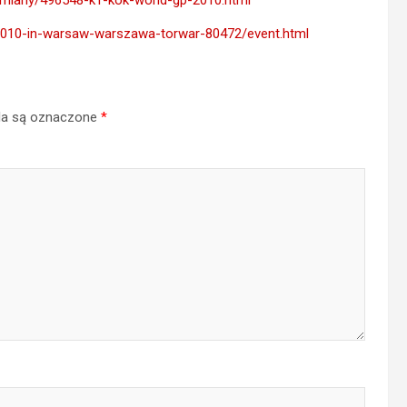
/zmiany/496548-k1-kok-world-gp-2010.html
p-2010-in-warsaw-warszawa-torwar-80472/event.html
a są oznaczone
*