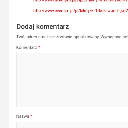
http://www.ticketpro.pl/jnp/zmiany-w-imprezach
http://www.eventim.pl/pl/bilety/k-1-kok-world-g
Dodaj komentarz
Twój adres email nie zostanie opublikowany.
Wymagane pol
Komentarz
*
Nazwa
*