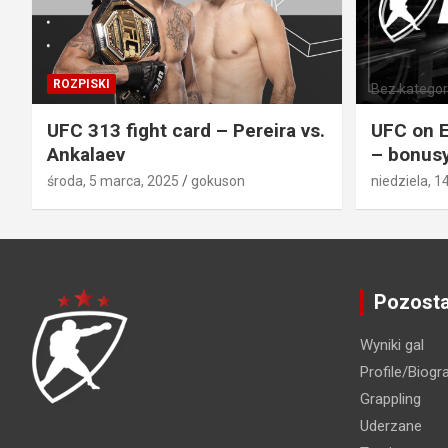
ROZPISKI
Bez kategori
UFC 313 fight card – Pereira vs.
UFC on E
Ankalaev
– bonusy
środa, 5 marca, 2025
gokuson
niedziela, 1
Pozosta
Wyniki gal
Profile/Biogra
Grappling
Uderzane