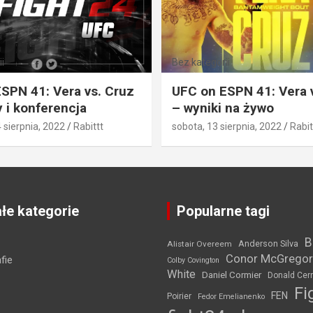
i
Bez kategorii
SPN 41: Vera vs. Cruz
UFC on ESPN 41: Vera 
 i konferencja
– wyniki na żywo
4 sierpnia, 2022
Rabittt
sobota, 13 sierpnia, 2022
Rabit
łe kategorie
Popularne tagi
B
Anderson Silva
Alistair Overeem
Conor McGregor
fie
Colby Covington
White
Daniel Cormier
Donald Cer
Fi
FEN
Poirier
Fedor Emelianenko