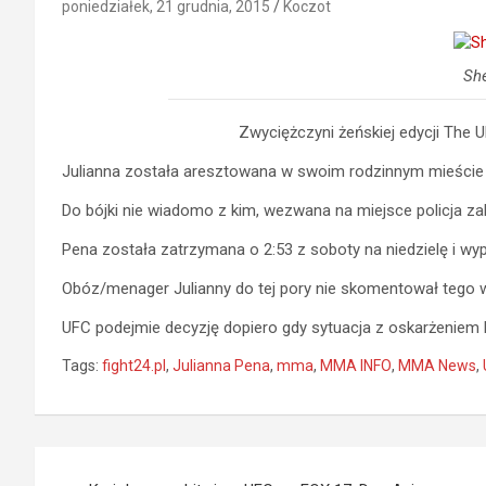
poniedziałek, 21 grudnia, 2015
Koczot
Sh
Zwyciężczyni żeńskiej edycji The U
Julianna została aresztowana w swoim rodzinnym mieście 
Do bójki nie wiadomo z kim, wezwana na miejsce policja za
Pena została zatrzymana o 2:53 z soboty na niedzielę i wy
Obóz/menager Julianny do tej pory nie skomentował tego 
UFC podejmie decyzję dopiero gdy sytuacja z oskarżeniem 
Tags:
fight24.pl
,
Julianna Pena
,
mma
,
MMA INFO
,
MMA News
,
Nawigacja