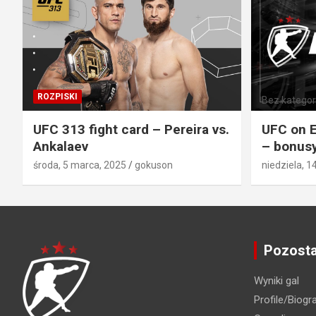
ROZPISKI
Bez kategori
UFC 313 fight card – Pereira vs.
UFC on E
Ankalaev
– bonusy
środa, 5 marca, 2025
gokuson
niedziela, 1
Pozosta
Wyniki gal
Profile/Biogra