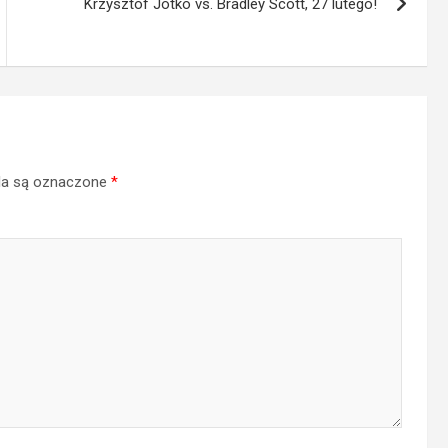
Krzysztof Jotko vs. Bradley Scott, 27 lutego!
a są oznaczone
*