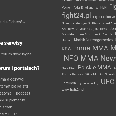
Fi
FEN
Poirier
Fedor Emelianenko
fight24.pl
Fight Exclusive
 dla Fighterów
Ngannou
Georges St. Pierre
Israel Ad
Jon
Błachowicz
Joanna Jędrzejczyk
Masvidal
Jose Aldo
Justin Gaethje
Khabib Nurmagomedov
Usman
e serwisy
mma
MMA
KSW
 forum dyskusyjne
INFO
MMA New
Polskie MMA
orum i portalach?
Nate Diaz
R
Strikef
Ronda Rousey
Stipe Miocic
mma a odżywki
UFC
Ferguson
Tyron Woodley
 temat białka sfd
www.fight24.pl
eatynie
– podcast
lki suplementy
ko smak
dzi z SFD?