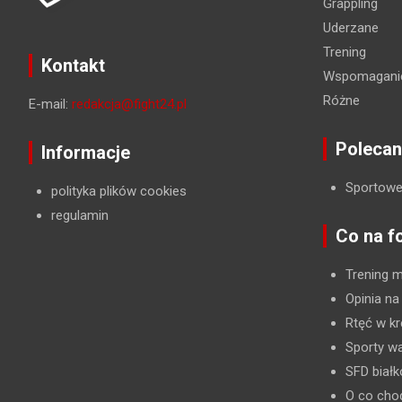
Grappling
Uderzane
Trening
Kontakt
Wspomaganie
Różne
E-mail:
redakcja@fight24.pl
Polecan
Informacje
Sportowe
polityka plików cookies
regulamin
Co na f
Trening 
Opinia na
Rtęć w kr
Sporty wa
SFD biał
O co cho