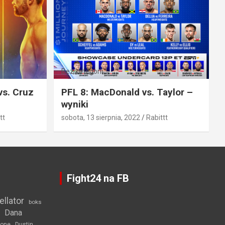
Bez kategorii
vs. Cruz
PFL 8: MacDonald vs. Taylor –
wyniki
tt
sobota, 13 sierpnia, 2022
Rabittt
Fight24 na FB
ellator
boks
Dana
rone
Dustin