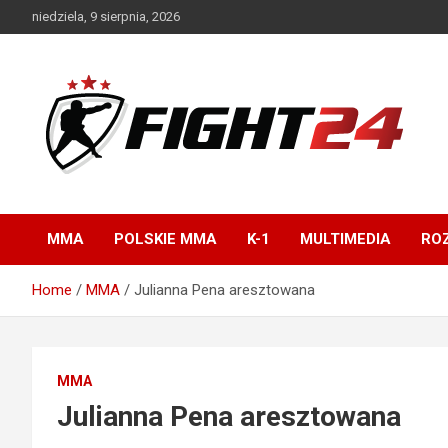
Skip
niedziela, 9 sierpnia, 2026
to
content
Polski serwis informacyjny MMA i K-1
FIGHT24.PL – MMA i
K-1, UFC
MMA
POLSKIE MMA
K-1
MULTIMEDIA
ROZ
Home
MMA
Julianna Pena aresztowana
MMA
Julianna Pena aresztowana