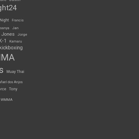
ght24
 Night
Francis
Jan
esanya
 Jones
Jorge
K-1
Kamaru
kickboxing
MMA
s
Muay Thai
afael dos Anjos
orce
Tony
WMMA