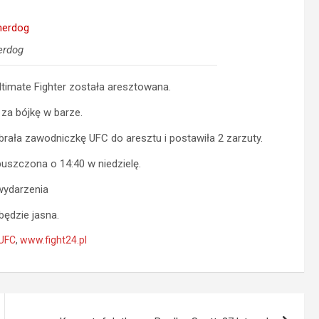
erdog
ltimate Fighter została aresztowana.
za bójkę w barze.
brała zawodniczkę UFC do aresztu i postawiła 2 zarzuty.
puszczona o 14:40 w niedzielę.
wydarzenia
będzie jasna.
UFC
,
www.fight24.pl