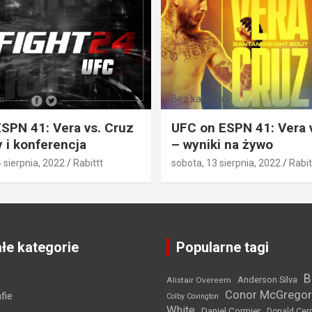
i
Bez kategorii
SPN 41: Vera vs. Cruz
UFC on ESPN 41: Vera 
 i konferencja
– wyniki na żywo
4 sierpnia, 2022
Rabittt
sobota, 13 sierpnia, 2022
Rabit
łe kategorie
Popularne tagi
B
Anderson Silva
Alistair Overeem
Conor McGregor
fie
Colby Covington
White
Daniel Cormier
Donald Cer