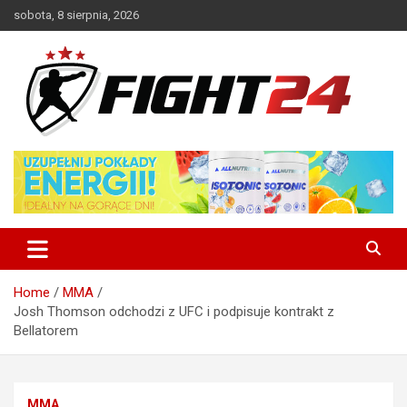
Skip
sobota, 8 sierpnia, 2026
to
content
Polski serwis informacyjny MMA i K-1
FIGHT24.PL – MMA i K-1, UFC
Home
MMA
Josh Thomson odchodzi z UFC i podpisuje kontrakt z
Bellatorem
MMA