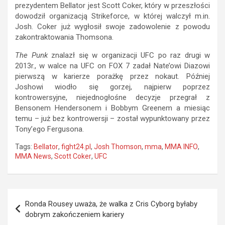
prezydentem Bellator jest Scott Coker, który w przeszłości
dowodził organizacją Strikeforce, w której walczył m.in.
Josh. Coker już wygłosił swoje zadowolenie z powodu
zakontraktowania Thomsona.
The Punk
znalazł się w organizacji UFC po raz drugi w
2013r., w walce na UFC on FOX 7 zadał Nate’owi Diazowi
pierwszą w karierze porażkę przez nokaut. Później
Joshowi wiodło się gorzej, najpierw poprzez
kontrowersyjne, niejednogłośne decyzje przegrał z
Bensonem Hendersonem i Bobbym Greenem a miesiąc
temu – już bez kontrowersji – został wypunktowany przez
Tony’ego Fergusona.
Tags:
Bellator
,
fight24.pl
,
Josh Thomson
,
mma
,
MMA INFO
,
MMA News
,
Scott Coker
,
UFC
Nawigacja
Ronda Rousey uważa, że walka z Cris Cyborg byłaby
wpisu
dobrym zakończeniem kariery