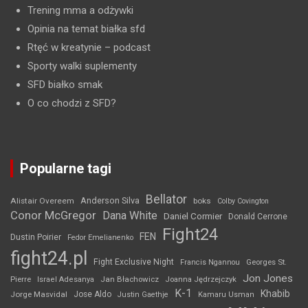
Trening mma a odżywki
Opinia na temat białka sfd
Rtęć w kreatynie
– podcast
Sporty walki suplementy
SFD białko smak
O co chodzi z SFD?
Popularne tagi
Bellator
Anderson Silva
Alistair Overeem
boks
Colby Covington
Conor McGregor
Dana White
Daniel Cormier
Donald Cerrone
Fight24
FEN
Dustin Poirier
Fedor Emelianenko
fight24.pl
Fight Exclusive Night
Francis Ngannou
Georges St.
Jon Jones
Jan Błachowicz
Pierre
Israel Adesanya
Joanna Jędrzejczyk
K-1
Khabib
Jorge Masvidal
Jose Aldo
Justin Gaethje
Kamaru Usman