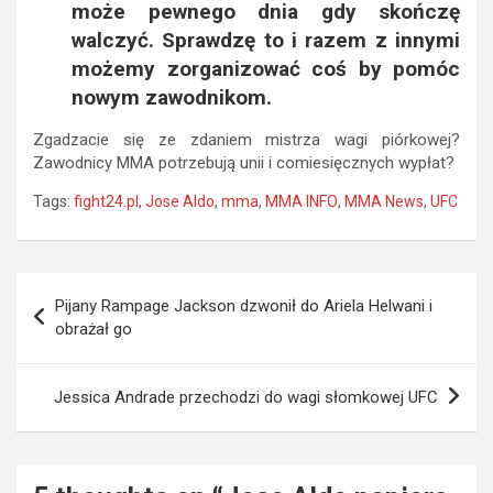
może pewnego dnia gdy skończę
walczyć. Sprawdzę to i razem z innymi
możemy zorganizować coś by pomóc
nowym zawodnikom.
Zgadzacie się ze zdaniem mistrza wagi piórkowej?
Zawodnicy MMA potrzebują unii i comiesięcznych wypłat?
Tags:
fight24.pl
,
Jose Aldo
,
mma
,
MMA INFO
,
MMA News
,
UFC
Nawigacja
Pijany Rampage Jackson dzwonił do Ariela Helwani i
wpisu
obrażał go
Jessica Andrade przechodzi do wagi słomkowej UFC