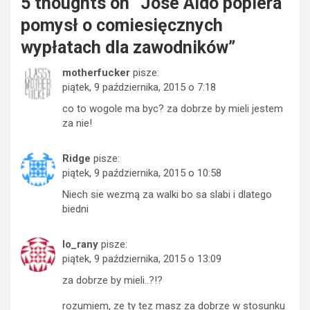
5 thoughts on “
Jose Aldo popiera
pomysł o comiesięcznych
wypłatach dla zawodników
”
motherfucker
pisze:
piątek, 9 października, 2015 o 7:18
co to wogole ma byc? za dobrze by mieli jestem
za nie!
Ridge
pisze:
piątek, 9 października, 2015 o 10:58
Niech sie wezmą za walki bo sa slabi i dlatego
biedni
lo_rany
pisze:
piątek, 9 października, 2015 o 13:09
za dobrze by mieli..?!?
rozumiem, ze ty tez masz za dobrze w stosunku