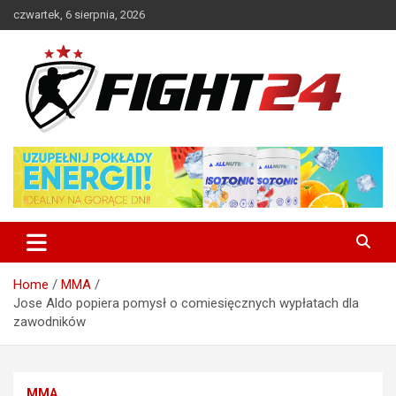
Skip
czwartek, 6 sierpnia, 2026
to
content
Polski serwis informacyjny MMA i K-1
FIGHT24.PL – MMA i K-1, UFC
Home
MMA
Jose Aldo popiera pomysł o comiesięcznych wypłatach dla
zawodników
MMA