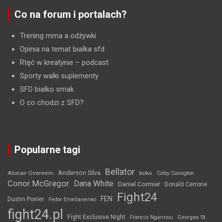
Co na forum i portalach?
Trening mma a odżywki
Opinia na temat białka sfd
Rtęć w kreatynie
– podcast
Sporty walki suplementy
SFD białko smak
O co chodzi z SFD?
Popularne tagi
Bellator
Anderson Silva
Alistair Overeem
boks
Colby Covington
Conor McGregor
Dana White
Daniel Cormier
Donald Cerrone
Fight24
FEN
Dustin Poirier
Fedor Emelianenko
fight24.pl
Fight Exclusive Night
Francis Ngannou
Georges St.