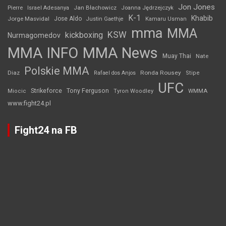
Jon Jones
Jan Błachowicz
Pierre
Israel Adesanya
Joanna Jędrzejczyk
K-1
Khabib
Jorge Masvidal
Jose Aldo
Justin Gaethje
Kamaru Usman
mma
MMA
KSW
kickboxing
Nurmagomedov
MMA INFO
MMA News
Muay Thai
Nate
Polskie MMA
Diaz
Ronda Rousey
Rafael dos Anjos
Stipe
UFC
Strikeforce
Tony Ferguson
WMMA
Miocic
Tyron Woodley
www.fight24.pl
Fight24 na FB