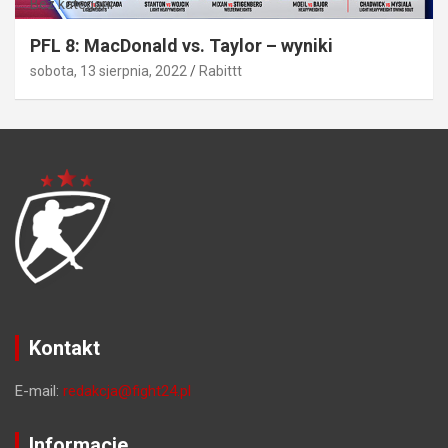
Bez kategorii
PFL 8: MacDonald vs. Taylor – wyniki
sobota, 13 sierpnia, 2022
Rabittt
Kontakt
E-mail:
redakcja@fight24.pl
Informacje