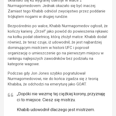
skłaniało się ku wygranej Gaethje w walce z
Nurmagomedovem. Jednak okazało się być inaczej.
Zamiast tego Khabib odniósł zwycięstwo przez poddanie
trójkątem nogami w drugiej rundzie.
Bezpośrednio po walce, Khabib Nurmagomedov ogłosił, że
kończy karierę. „Orzeł” jako powód do powieszenia rękawic
na kołku podał obietnicę, którą złożył matce. Khabib dodał
również, że teraz czuje, iż udowodnił, że jest najbardziej
dominującym mistrzem w historii UFC i poprosił
organizację o umieszczenie go na pierwszym miejscu w
rankingu najlepszych zawodników bez podziału na
kategorie wagowe.
Podczas gdy Jon Jones szybko pogratulował
Nurmagomedovowi, nie do końca zgadza się z teorią
Khabiba, że odchodzi na emeryturę jako GOAT.
„Dopóki nie wezmę tej ciężkiej korony, przyznaję
ci to miejsce. Ciesz się mistrzu.
Khabib udowodnił dlaczego jest mistrzem.