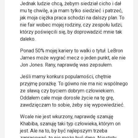
Jednak ludzie chcą, żebym siedział cicho i dał
mu tę chwilę, a ja mam tylko siedzieć i patrzeć,
jak moja ciężka praca schodzi na dalszy plan. To
nie fair wobec mojej rodziny, czy zespołu ludzi,
którzy poświęcili się, by doprowadzić mnie tak
daleko.
Ponad 50% mojej kariery to walki o tytuł. LeBron
James może wygrać mecz o jeden punkt, ale nie
Jon Jones. Rany, naprawdę was zepsułem.
Jeśli mamy konkurs popularności, chętnie
przyjmę porażkę. To gówno nie ma nic wspólnego
ze sławą czy byciem dobrym człowiekiem.
Oddałem całe moje dorosłe życie na tę grę,
zawdzięczam to sobie, żeby się wypowiedzieć.
Wcale nie jest wkurzony, naprawdę szanuję
Khabiba, szanuję taki typ człowieka, którym on
jest. Ale na to, by być najlepszym trzeba
zapracować, to nie może być dane. Niestety,