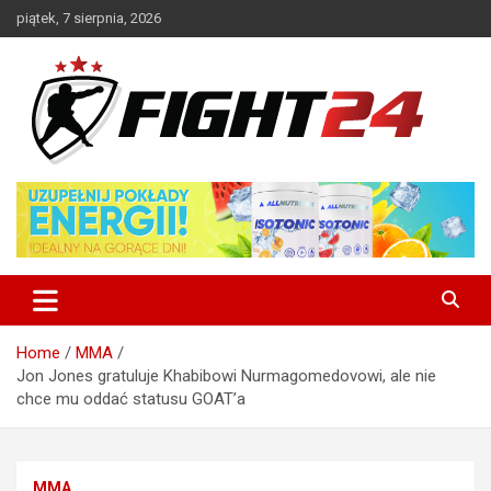
Skip
piątek, 7 sierpnia, 2026
to
content
Polski serwis informacyjny MMA i K-1
FIGHT24.PL – MMA i K-1, UFC
Home
MMA
Jon Jones gratuluje Khabibowi Nurmagomedovowi, ale nie
chce mu oddać statusu GOAT’a
MMA