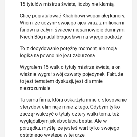
15 tytułów mistrza świata, liczby nie kłamią.
Chcę pogratulować Khabibowi wspaniałej kariery.
Wiem, że uczynił swojego ojca wraz z milionami
fanów na całym świecie niesamowicie dumnymi.
Niech Bóg nadal błogosławi mu w jego podróży.
To z decydowanie potężny moment, ale moja
logika na pewno nie jest zaburzona.
Wygrałem 15 walk o tytuły mistrza świata, a on
właśnie wygrał swój czwarty pojedynek. Fakt, że
to jest tematem dyskusji, jest dla mnie
niezrozumiałe.
Ta sama firma, która oskarżyła mnie o stosowanie
sterydów, eliminuje mnie z tego. Gdybym tylko
zaczął walczyć o tytuły cztery walki temu, też
wyglądałbym jak absolutna bestia. Ale w
porządku, myślę, że jesteś wart tylko swojego
ostatniego występu w tej grze.