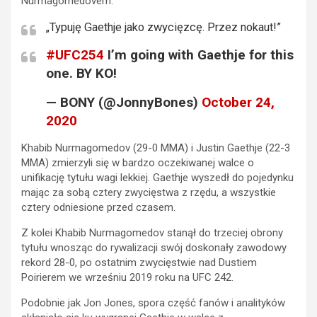
Nurmagomedovem.
„Typuję Gaethje jako zwycięzcę. Przez nokaut!”
#UFC254
I’m going with Gaethje for this
one. BY KO!
— BONY (@JonnyBones)
October 24,
2020
Khabib Nurmagomedov (29-0 MMA) i Justin Gaethje (22-3
MMA) zmierzyli się w bardzo oczekiwanej walce o
unifikację tytułu wagi lekkiej. Gaethje wyszedł do pojedynku
mając za sobą cztery zwycięstwa z rzędu, a wszystkie
cztery odniesione przed czasem.
Z kolei Khabib Nurmagomedov stanął do trzeciej obrony
tytułu wnosząc do rywalizacji swój doskonały zawodowy
rekord 28-0, po ostatnim zwycięstwie nad Dustiem
Poirierem we wrześniu 2019 roku na UFC 242.
Podobnie jak Jon Jones, spora część fanów i analityków