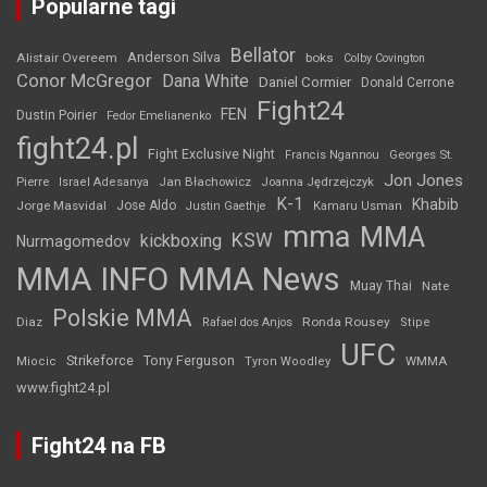
Popularne tagi
Bellator
Anderson Silva
Alistair Overeem
boks
Colby Covington
Conor McGregor
Dana White
Daniel Cormier
Donald Cerrone
Fight24
FEN
Dustin Poirier
Fedor Emelianenko
fight24.pl
Fight Exclusive Night
Francis Ngannou
Georges St.
Jon Jones
Jan Błachowicz
Pierre
Israel Adesanya
Joanna Jędrzejczyk
K-1
Khabib
Jorge Masvidal
Jose Aldo
Justin Gaethje
Kamaru Usman
mma
MMA
KSW
kickboxing
Nurmagomedov
MMA INFO
MMA News
Muay Thai
Nate
Polskie MMA
Diaz
Ronda Rousey
Rafael dos Anjos
Stipe
UFC
Strikeforce
Tony Ferguson
WMMA
Miocic
Tyron Woodley
www.fight24.pl
Fight24 na FB