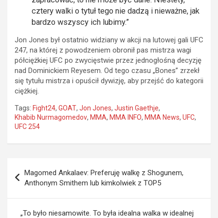
cztery walki o tytuł tego nie dadzą i nieważne, jak
bardzo wszyscy ich lubimy.”
Jon Jones był ostatnio widziany w akcji na lutowej gali UFC
247, na której z powodzeniem obronił pas mistrza wagi
półciężkiej UFC po zwycięstwie przez jednogłośną decyzję
nad Dominickiem Reyesem. Od tego czasu „Bones” zrzekł
się tytułu mistrza i opuścił dywizję, aby przejść do kategorii
ciężkiej.
Tags:
Fight24
,
GOAT
,
Jon Jones
,
Justin Gaethje
,
Khabib Nurmagomedov
,
MMA
,
MMA INFO
,
MMA News
,
UFC
,
UFC 254
Nawigacja
Magomed Ankalaev: Preferuję walkę z Shogunem,
wpisu
Anthonym Smithem lub kimkolwiek z TOP5
„To było niesamowite. To była idealna walka w idealnej