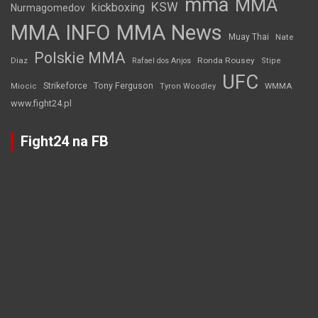
mma
MMA
KSW
kickboxing
Nurmagomedov
MMA INFO
MMA News
Muay Thai
Nate
Polskie MMA
Diaz
Ronda Rousey
Rafael dos Anjos
Stipe
UFC
Strikeforce
Tony Ferguson
WMMA
Miocic
Tyron Woodley
www.fight24.pl
Fight24 na FB