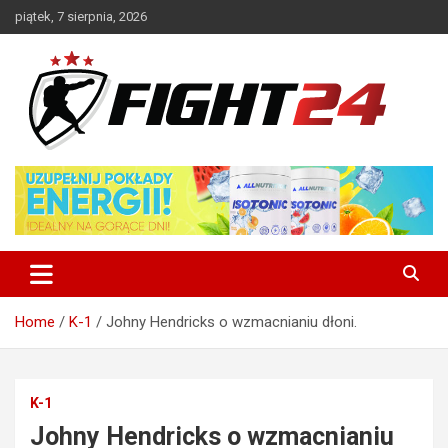
Skip
piątek, 7 sierpnia, 2026
to
content
Polski serwis informacyjny MMA i K-1
FIGHT24.PL – MMA i K-1, UFC
Home
K-1
Johny Hendricks o wzmacnianiu dłoni.
K-1
Johny Hendricks o wzmacnianiu