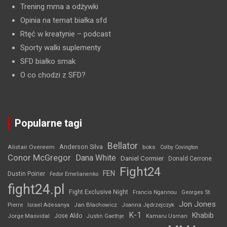
Trening mma a odżywki
Opinia na temat białka sfd
Rtęć w kreatynie
– podcast
Sporty walki suplementy
SFD białko smak
O co chodzi z SFD?
Popularne tagi
Bellator
Anderson Silva
Alistair Overeem
boks
Colby Covington
Conor McGregor
Dana White
Daniel Cormier
Donald Cerrone
Fight24
FEN
Dustin Poirier
Fedor Emelianenko
fight24.pl
Fight Exclusive Night
Francis Ngannou
Georges St.
Jon Jones
Jan Błachowicz
Pierre
Israel Adesanya
Joanna Jędrzejczyk
K-1
Khabib
Jorge Masvidal
Jose Aldo
Justin Gaethje
Kamaru Usman