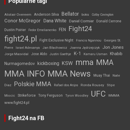
Popularne tagi
Bellator
Anderson Silva
Alistair Overeem
boks
Colby Covington
Conor McGregor
Dana White
Daniel Cormier
Donald Cerrone
Fight24
FEN
Dustin Poirier
Fedor Emelianenko
fight24.pl
Fight Exclusive Night
Francis Ngannou
Georges St.
Jon Jones
Jan Błachowicz
Pierre
Israel Adesanya
Joanna Jędrzejczyk
K-1
Khabib
Jorge Masvidal
Jose Aldo
Justin Gaethje
Kamaru Usman
mma
MMA
KSW
kickboxing
Nurmagomedov
MMA INFO
MMA News
Muay Thai
Nate
Polskie MMA
Diaz
Ronda Rousey
Rafael dos Anjos
Stipe
UFC
Strikeforce
Tony Ferguson
WMMA
Miocic
Tyron Woodley
www.fight24.pl
Fight24 na FB