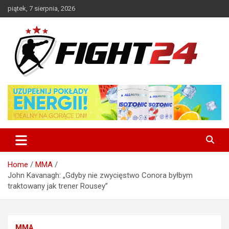
Skip
piątek, 7 sierpnia, 2026
to
content
Polski serwis informacyjny MMA i K-1
FIGHT24.PL – MMA i K-1, UFC
Home
MMA
John Kavanagh: „Gdyby nie zwycięstwo Conora byłbym
traktowany jak trener Rousey”
MMA