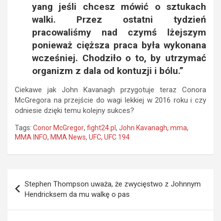
yang jeśli chcesz mówić o sztukach
walki. Przez ostatni tydzień
pracowaliśmy nad czymś lżejszym
ponieważ cięższa praca była wykonana
wcześniej. Chodziło o to, by utrzymać
organizm z dala od kontuzji i bólu.”
Ciekawe jak John Kavanagh przygotuje teraz Conora
McGregora na przejście do wagi lekkiej w 2016 roku i czy
odniesie dzięki temu kolejny sukces?
Tags:
Conor McGregor
,
fight24.pl
,
John Kavanagh
,
mma
,
MMA INFO
,
MMA News
,
UFC
,
UFC 194
Nawigacja
Stephen Thompson uważa, że zwycięstwo z Johnnym
wpisu
Hendricksem da mu walkę o pas