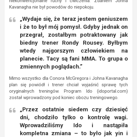
niekonwencjonalne ruchy i ćwiczenia. Zdaniem Johna
Kavanagha nie był powodów do niepokoju.
„Wydaje się, że teraz jestem geniuszem
i że to był mój pomysł. Gdyby jednak on
przegrał, zostałbym potraktowany jak
biedny trener Rondy Rousey. Byłbym
wtedy najgorszym człowiekiem na
planecie. Tacy są fani MMA. To grupa o
zmiennych poglądach.”
Mimo wszystko dla Conora McGregora i Johna Kavanagha
plan się powiódł i trener chciał wyjaśnić sprawę tych
oryginalnych treningów. Program Ido (idoportal.com)
został wprowadzony pod koniec obozu treningowego.
„Przez ostatnie siedem czy dziesięć
dni, chodziło tylko o kontrolę wagi.
Wprowadziliśmy Ido i nastąpiła
kompletna zmiana – to było jak yin i