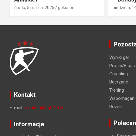
środa, 5 marca, 2025
gokuson
niedziela, 1
Pozosta
Wyniki gal
Profile/Biogra
Grappling
Uderzane
Trening
Kontakt
Wspomaganie
Różne
E-mail:
redakcja@fight24.pl
Polecan
Informacje
Sportowe