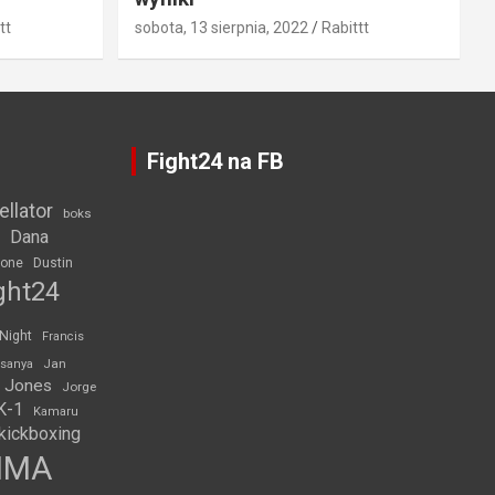
tt
sobota, 13 sierpnia, 2022
Rabittt
Fight24 na FB
ellator
boks
Dana
rone
Dustin
ght24
 Night
Francis
Jan
esanya
 Jones
Jorge
K-1
Kamaru
kickboxing
MMA