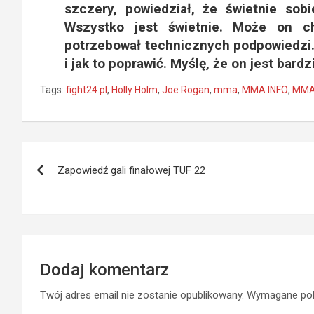
szczery, powiedział, że świetnie sobi
Wszystko jest świetnie. Może on ch
potrzebował technicznych podpowiedzi. 
i jak to poprawić. Myślę, że on jest bar
Tags:
fight24.pl
,
Holly Holm
,
Joe Rogan
,
mma
,
MMA INFO
,
MMA
Nawigacja
Zapowiedź gali finałowej TUF 22
wpisu
Dodaj komentarz
Twój adres email nie zostanie opublikowany.
Wymagane pol