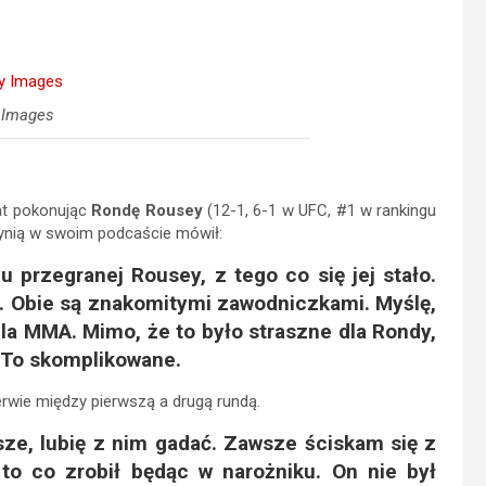
 Images
at pokonując
Rondę Rousey
(12-1, 6-1 w UFC, #1 w rankingu
zynią w swoim podcaście mówił:
przegranej Rousey, z tego co się jej stało.
a. Obie są znakomitymi zawodniczkami. Myślę,
 dla MMA. Mimo, że to było straszne dla Rondy,
. To skomplikowane.
wie między pierwszą a drugą rundą.
e, lubię z nim gadać. Zawsze ściskam się z
to co zrobił będąc w narożniku. On nie był