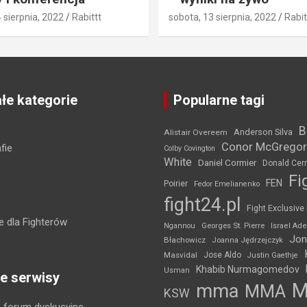
4 sierpnia, 2022
Rabittt
sobota, 13 sierpnia, 2022
Rabit
łe kategorie
Popularne tagi
B
Anderson Silva
Alistair Overeem
Conor McGregor
fie
Colby Covington
White
Daniel Cormier
Donald Cer
Fi
FEN
Poirier
Fedor Emelianenko
fight24.pl
Fight Exclusive
 dla Fighterów
Ngannou
Georges St. Pierre
Israel Ad
Jon
Błachowicz
Joanna Jędrzejczyk
Masvidal
Jose Aldo
Justin Gaethje
Khabib Nurmagomedov
Usman
e serwisy
mma
MMA
KSW
 forum dyskusyjne