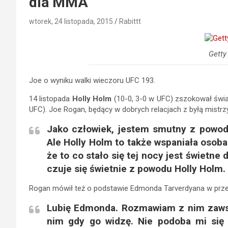
dla MMA
wtorek, 24 listopada, 2015
Rabittt
Getty
Joe o wyniku walki wieczoru UFC 193.
14 listopada
Holly Holm
(10-0, 3-0 w UFC) zszokował świ
UFC). Joe Rogan, będący w dobrych relacjach z byłą mistr
Jako człowiek, jestem smutny z powodu 
Ale Holly Holm to także wspaniała osob
że to co stało się tej nocy jest świetne
czuje się świetnie z powodu Holly Holm
Rogan mówił też o podstawie Edmonda Tarverdyana w przer
Lubię Edmonda. Rozmawiam z nim zawsz
nim gdy go widzę. Nie podoba mi się 