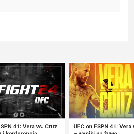
i
Bez kategorii
SPN 41: Vera vs. Cruz
UFC on ESPN 41: Vera 
 i konferencja
– wyniki na żywo