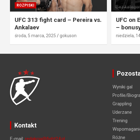
ROZPISKI
Bez kategori
UFC 313 fight card – Pereira vs.
UFC on E
Ankalaev
– bonusy
środa, 5 marca, 2025
gokuson
niedziela, 1
Pozosta
Wyniki gal
Profile/Biogra
Grappling
Uderzane
Trening
Kontakt
Wspomaganie
Różne
E-mail:
redakcja@fight24.pl