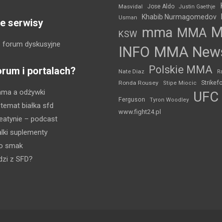
Masvidal
Jose Aldo
Justin Gaethje
Khabib Nurmagomedov
Usman
e serwisy
mma
MMA
KSW
 forum dyskusyjne
INFO
MMA New
Polskie MMA
orum i portalach?
Nate Diaz
R
Strikef
Ronda Rousey
Stipe Miocic
mma a odżywki
UFC
Ferguson
Tyron Woodley
 temat białka sfd
www.fight24.pl
eatynie
– podcast
lki suplementy
ko smak
dzi z SFD?