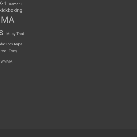
K-1
Kamaru
kickboxing
MMA
s
Muay Thai
afael dos Anjos
orce
Tony
WMMA