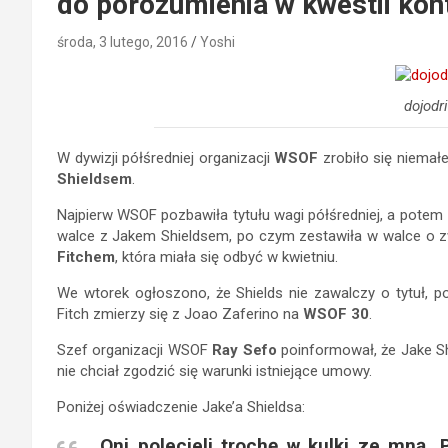
do porozumienia w kwestii kon
środa, 3 lutego, 2016
Yoshi
dojodr
W dywizji półśredniej organizacji
WSOF
zrobiło się niemał
Shieldsem
.
Najpierw WSOF pozbawiła tytułu wagi półśredniej, a potem
walce z Jakem Shieldsem, po czym zestawiła w walce o 
Fitchem
, która miała się odbyć w kwietniu.
We wtorek ogłoszono, że Shields nie zawalczy o tytuł, p
Fitch zmierzy się z Joao Zaferino na
WSOF 30
.
Szef organizacji WSOF
Ray Sefo
poinformował, że Jake Shi
nie chciał zgodzić się warunki istniejące umowy.
Poniżej oświadczenie Jake’a Shieldsa:
„Oni polecieli trochę w kulki ze mną. 