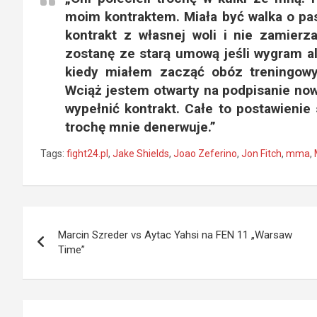
moim kontraktem. Miała być walka o pas
kontrakt z własnej woli i nie zamier
zostanę ze starą umową jeśli wygram al
kiedy miałem zacząć obóz treningowy.
Wciąż jestem otwarty na podpisanie now
wypełnić kontrakt. Całe to postawienie
trochę mnie denerwuje.”
Tags:
fight24.pl
,
Jake Shields
,
Joao Zeferino
,
Jon Fitch
,
mma
,
Nawigacja
Marcin Szreder vs Aytac Yahsi na FEN 11 „Warsaw
wpisu
Time”