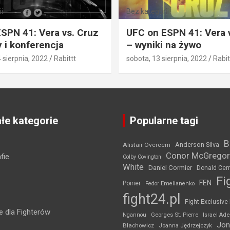
i
Bez kategorii
SPN 41: Vera vs. Cruz
UFC on ESPN 41: Vera 
 i konferencja
– wyniki na żywo
4 sierpnia, 2022
Rabittt
sobota, 13 sierpnia, 2022
Rabit
łe kategorie
Popularne tagi
B
Anderson Silva
Alistair Overeem
Conor McGregor
fie
Colby Covington
White
Daniel Cormier
Donald Cer
Fi
FEN
Poirier
Fedor Emelianenko
fight24.pl
Fight Exclusive
 dla Fighterów
Ngannou
Georges St. Pierre
Israel Ad
Jon
Błachowicz
Joanna Jędrzejczyk