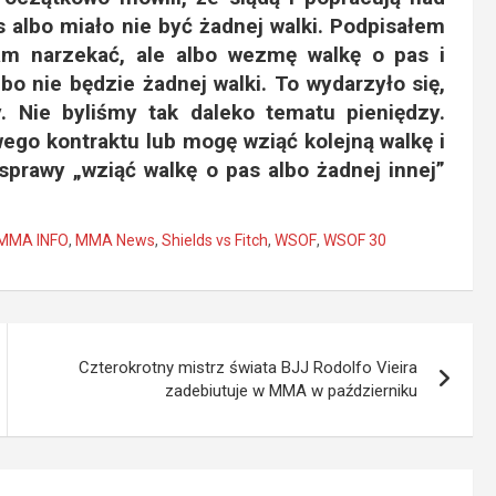
 albo miało nie być żadnej walki. Podpisałem
zam narzekać, ale albo wezmę walkę o pas i
bo nie będzie żadnej walki. To wydarzyło się,
 Nie byliśmy tak daleko tematu pieniędzy.
ego kontraktu lub mogę wziąć kolejną walkę i
 sprawy „wziąć walkę o pas albo żadnej innej”
MMA INFO
,
MMA News
,
Shields vs Fitch
,
WSOF
,
WSOF 30
Czterokrotny mistrz świata BJJ Rodolfo Vieira
zadebiutuje w MMA w październiku