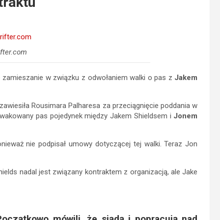
traktu
ifter.com
e zamieszanie w związku z odwołaniem walki o pas z
Jakem
 zawiesiła Rousimara Palharesa za przeciągnięcie poddania w
zwakowany pas pojedynek między Jakem Shieldsem i
Jonem
onieważ nie podpisał umowy dotyczącej tej walki. Teraz Jon
elds nadal jest związany kontraktem z organizacją, ale Jake
Początkowo mówili, że siądą i popracują nad