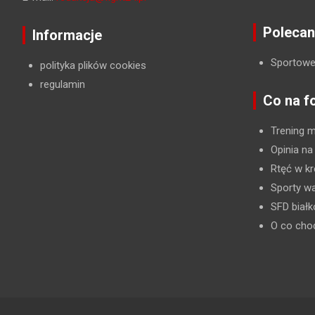
Polecan
Informacje
Sportowe
polityka plików cookies
regulamin
Co na f
Trening 
Opinia na
Rtęć w kr
Sporty wa
SFD biał
O co cho