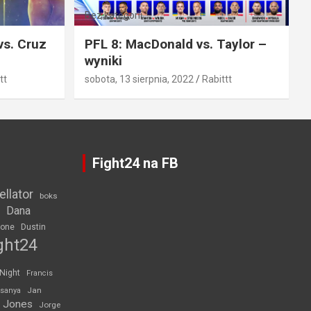
Bez kategorii
vs. Cruz
PFL 8: MacDonald vs. Taylor –
wyniki
tt
sobota, 13 sierpnia, 2022
Rabittt
Fight24 na FB
ellator
boks
Dana
rone
Dustin
ght24
 Night
Francis
Jan
esanya
 Jones
Jorge