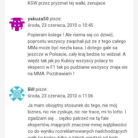
KSW przez pryzmat tej walki, zenujace.
yakuza50
pisze:
środa, 23 czerwca, 2010 o 10:45
Popieram kolege ! Ale niema się co dziwić,
poprostu wszyscy zwąchali już ze z tego całego
MMa może być niezła kasa. I dotego gale sa
jeszcze w Polsacie, cały kraj bedzie to widział. A
więdz tak jak po Kubicy wszyscy polacy to
eksperci w F1 tak po pudzianie wszyscy znaja sie
na MMA. Pozdrawiam !
Bill
pisze:
środa, 23 czerwca, 2010 o 11:06
Ja mam obojętny stosunek do tego, nie mój
biznes, nic nie zyskuje, nic nie trace, mi to lotto. I
zgadzam się … ciężko patrzeć na tą fale
ekspertów, mających znacznie mniej wątpliwości
co do wyniku rozreklamowanych nadchodzących
walk (w końcu tylko o takich wiedzą) od tych,