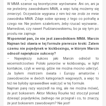
W MMA szanse są teoretycznie wyrównane. Ani on, ani ja
nie jesteśmy zawodnikami MMA, a więc tutaj możemy się
zmierzyć. Oczywiście wygrana z nim też nie zrobi ze mnie
zawodnika MMA. Zdaje sobie sprawę z tego co potrafię a
czego nie. Nie jestem szaleńcem, żeby rzucać wyzwanie…
Mamedowi, czy nawet Pudzianowskiemu, bo ja się tym po
prostu nie zajmuje.
Wspomniał pan, że nie jest zawodnikiem MMA. Marcin
Najman też stawia w tej formule pierwsze kroki. Zatem
czemu nie pojedynek w kickboxingu, w którym Marcin
odnosił największe sukcesy?
– Największy sukces jaki Marcin odniósł to
wicemistrzostwo Polski juniorów w kickboxingu, w light
kontakcie, czyli w wersji, gdzie nie można mocno uderzyć.
Ja byłem mistrzem świata i Europy amatorów i
zawodowców w dwóch kategoriach wagowych, a więc to
też nie byłoby sprawiedliwe walczyć w tej formule.
Najman parę razy wyszedł na ring, ale nie można mówić,
że jest bokserem. Aktor Mickey Rourke też stoczył ponad
dziesięć pojedynków, żadnego nie przegrał i co, to znaczy,
że jest bokserem zawodowym? Nie jest!