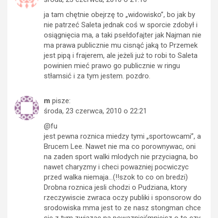
ja tam chętnie obejrzę to „widowisko”, bo jak by
nie patrzeć Saleta jednak coś w sporcie zdobył i
osiągnięcia ma, a taki psełdofajter jak Najman nie
ma prawa publicznie mu cisnąć jaką to Przemek
jest pipą i frajerem, ale jeżeli już to robi to Saleta
powinien mieć prawo go publicznie w ringu
stłamsić i za tym jestem. pozdro.
m
pisze:
środa, 23 czerwca, 2010 o 22:21
@fu
jest pewna roznica miedzy tymi „sportowcami”, a
Brucem Lee. Nawet nie ma co porownywac, oni
na zaden sport walki mlodych nie przyciagna, bo
nawet charyzmy i checi powazniej pocwiczyc
przed walka niemaja…(!!szok to co on bredzi)
Drobna roznica jesli chodzi o Pudziana, ktory
rzeczywiscie zwraca oczy publiki i sponsorow do
srodowiska mma jest to ze nasz stongman chce
sie z tym zwiazac na powazniej(mniejsz o to czy