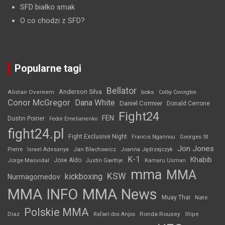
SFD białko smak
O co chodzi z SFD?
Popularne tagi
Bellator
Anderson Silva
Alistair Overeem
boks
Colby Covington
Conor McGregor
Dana White
Daniel Cormier
Donald Cerrone
Fight24
FEN
Dustin Poirier
Fedor Emelianenko
fight24.pl
Fight Exclusive Night
Francis Ngannou
Georges St.
Jon Jones
Jan Błachowicz
Pierre
Israel Adesanya
Joanna Jędrzejczyk
K-1
Khabib
Jorge Masvidal
Jose Aldo
Justin Gaethje
Kamaru Usman
mma
MMA
KSW
kickboxing
Nurmagomedov
MMA INFO
MMA News
Muay Thai
Nate
Polskie MMA
Diaz
Ronda Rousey
Rafael dos Anjos
Stipe