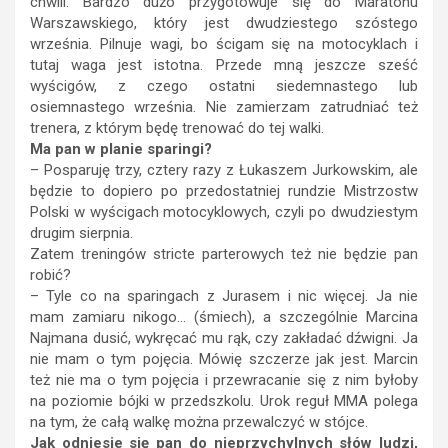
chwili. Bardzo dużo przygotowuje się do Maratonu
Warszawskiego, który jest dwudziestego szóstego
września. Pilnuje wagi, bo ścigam się na motocyklach i
tutaj waga jest istotna. Przede mną jeszcze sześć
wyścigów, z czego ostatni siedemnastego lub
osiemnastego września. Nie zamierzam zatrudniać też
trenera, z którym będę trenować do tej walki.
Ma pan w planie sparingi?
– Posparuję trzy, cztery razy z Łukaszem Jurkowskim, ale
będzie to dopiero po przedostatniej rundzie Mistrzostw
Polski w wyścigach motocyklowych, czyli po dwudziestym
drugim sierpnia.
Zatem treningów stricte parterowych też nie będzie pan
robić?
– Tyle co na sparingach z Jurasem i nic więcej. Ja nie
mam zamiaru nikogo… (śmiech), a szczególnie Marcina
Najmana dusić, wykręcać mu rąk, czy zakładać dźwigni. Ja
nie mam o tym pojęcia. Mówię szczerze jak jest. Marcin
też nie ma o tym pojęcia i przewracanie się z nim byłoby
na poziomie bójki w przedszkolu. Urok reguł MMA polega
na tym, że całą walkę można przewalczyć w stójce.
Jak odniesie się pan do nieprzychylnych słów ludzi,