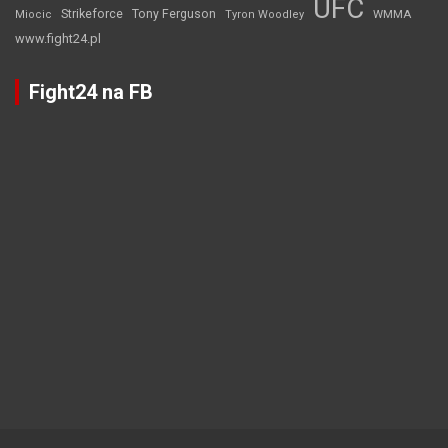
UFC
Strikeforce
Tony Ferguson
WMMA
Miocic
Tyron Woodley
www.fight24.pl
Fight24 na FB