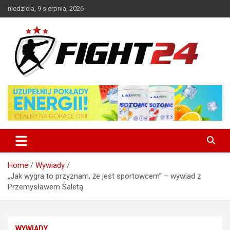
Skip
niedziela, 9 sierpnia, 2026
to
content
Polski serwis informacyjny MMA i K-1
FIGHT24.PL – MMA i K-1, UFC
Home
Wywiady
„Jak wygra to przyznam, że jest sportowcem” – wywiad z
Przemysławem Saletą
WYWIADY