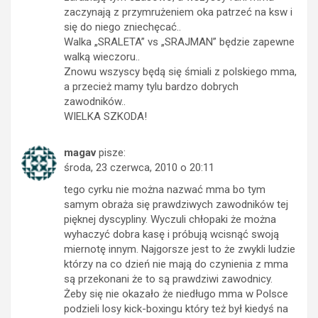
zaczynają z przymrużeniem oka patrzeć na ksw i
się do niego zniechęcać..
Walka „SRALETA” vs „SRAJMAN” będzie zapewne
walką wieczoru..
Znowu wszyscy będą się śmiali z polskiego mma,
a przecież mamy tylu bardzo dobrych
zawodników..
WIELKA SZKODA!
magav
pisze:
środa, 23 czerwca, 2010 o 20:11
tego cyrku nie można nazwać mma bo tym
samym obraża się prawdziwych zawodników tej
pięknej dyscypliny. Wyczuli chłopaki że można
wyhaczyć dobra kasę i próbują wcisnąć swoją
miernotę innym. Najgorsze jest to że zwykli ludzie
którzy na co dzień nie mają do czynienia z mma
są przekonani że to są prawdziwi zawodnicy.
Żeby się nie okazało że niedługo mma w Polsce
podzieli losy kick-boxingu który też był kiedyś na