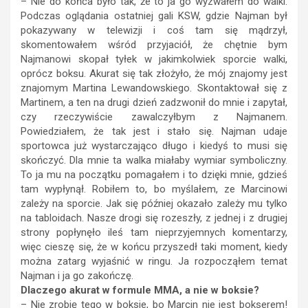
– Nie do końca było tak, że to ja go wyzwałem do walki.
Podczas oglądania ostatniej gali KSW, gdzie Najman był
pokazywany w telewizji i coś tam się mądrzył,
skomentowałem wśród przyjaciół, że chętnie bym
Najmanowi skopał tyłek w jakimkolwiek sporcie walki,
oprócz boksu. Akurat się tak złożyło, że mój znajomy jest
znajomym Martina Lewandowskiego. Skontaktował się z
Martinem, a ten na drugi dzień zadzwonił do mnie i zapytał,
czy rzeczywiście zawalczyłbym z Najmanem.
Powiedziałem, że tak jest i stało się. Najman udaje
sportowca już wystarczająco długo i kiedyś to musi się
skończyć. Dla mnie ta walka miałaby wymiar symboliczny.
To ja mu na początku pomagałem i to dzięki mnie, gdzieś
tam wypłynął. Robiłem to, bo myślałem, ze Marcinowi
zależy na sporcie. Jak się później okazało zależy mu tylko
na tabloidach. Nasze drogi się rozeszły, z jednej i z drugiej
strony popłynęło ileś tam nieprzyjemnych komentarzy,
więc cieszę się, że w końcu przyszedł taki moment, kiedy
można zatarg wyjaśnić w ringu. Ja rozpocząłem temat
Najman i ja go zakończę.
Dlaczego akurat w formule MMA, a nie w boksie?
– Nie zrobię tego w boksie, bo Marcin nie jest bokserem!