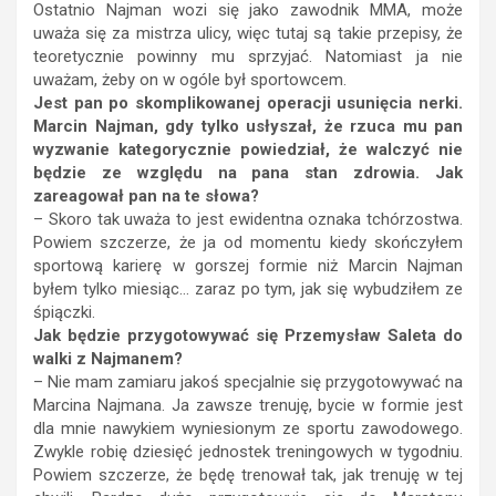
Ostatnio Najman wozi się jako zawodnik MMA, może
uważa się za mistrza ulicy, więc tutaj są takie przepisy, że
teoretycznie powinny mu sprzyjać. Natomiast ja nie
uważam, żeby on w ogóle był sportowcem.
Jest pan po skomplikowanej operacji usunięcia nerki.
Marcin Najman, gdy tylko usłyszał, że rzuca mu pan
wyzwanie kategorycznie powiedział, że walczyć nie
będzie ze względu na pana stan zdrowia. Jak
zareagował pan na te słowa?
– Skoro tak uważa to jest ewidentna oznaka tchórzostwa.
Powiem szczerze, że ja od momentu kiedy skończyłem
sportową karierę w gorszej formie niż Marcin Najman
byłem tylko miesiąc… zaraz po tym, jak się wybudziłem ze
śpiączki.
Jak będzie przygotowywać się Przemysław Saleta do
walki z Najmanem?
– Nie mam zamiaru jakoś specjalnie się przygotowywać na
Marcina Najmana. Ja zawsze trenuję, bycie w formie jest
dla mnie nawykiem wyniesionym ze sportu zawodowego.
Zwykle robię dziesięć jednostek treningowych w tygodniu.
Powiem szczerze, że będę trenował tak, jak trenuję w tej