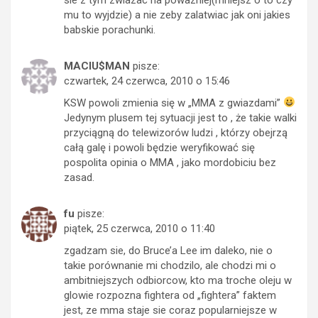
mu to wyjdzie) a nie zeby zalatwiac jak oni jakies
babskie porachunki.
MACIU$MAN
pisze:
czwartek, 24 czerwca, 2010 o 15:46
KSW powoli zmienia się w „MMA z gwiazdami”
Jedynym plusem tej sytuacji jest to , że takie walki
przyciągną do telewizorów ludzi , którzy obejrzą
całą galę i powoli będzie weryfikować się
pospolita opinia o MMA , jako mordobiciu bez
zasad.
fu
pisze:
piątek, 25 czerwca, 2010 o 11:40
zgadzam sie, do Bruce’a Lee im daleko, nie o
takie porównanie mi chodzilo, ale chodzi mi o
ambitniejszych odbiorcow, kto ma troche oleju w
glowie rozpozna fightera od „fightera” faktem
jest, ze mma staje sie coraz popularniejsze w