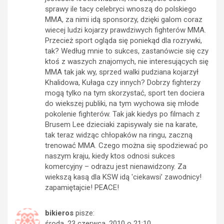
sprawy ile tacy celebryci wnoszą do polskiego
MMA, za nimi idą sponsorzy, dzięki galom coraz
wiecej ludzi kojarzy prawdziwych fighterów MMA.
Przecież sport ogląda się poniekąd dla rozrywki,
tak? Według mnie to sukces, zastanówcie się czy
ktoś z waszych znajomych, nie interesujących się
MMA tak jak wy, sprzed walki pudziana kojarzył
Khalidowa, Kułaga czy innych? Dobrzy fighterzy
mogą tylko na tym skorzystać, sport ten dociera
do wiekszej publiki, na tym wychowa się młode
pokolenie fighterów. Tak jak kiedys po filmach z
Brusem Lee dzieciaki zapisywaly sie na karate,
tak teraz widząc chłopaków na ringu, zaczną
trenować MMA. Czego można się spodziewać po
naszym kraju, kiedy ktos odnosi sukces
komercyjny – odrazu jest nienawidzony. Za
wiekszą kasą dla KSW idą 'ciekawsi’ zawodnicy!
zapamiętajcie! PEACE!
bikieros
pisze:
środa, 23 czerwca, 2010 o 21:10