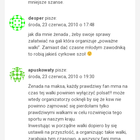
mniejsze szanse.
desper
pisze:
środa, 23 czerwca, 2010 o 17:48
jak dla mnie żenada , żeby swoje sprawy
załatwiać na gali która organizuje „poważne
walki”. Zamiast dać czasne młodym zawodniką
to robią jakieś cyrkowe szoł
apuskowaty
pisze:
środa, 23 czerwca, 2010 o 19:30
Żenada na maksa, każdy prawdziwy fan mma na
czas tej walki powinien wyłączyć polsat!! może
wtedy organizatorzy ocknęli by się że ksw nie
powinno zajmować się pierdołami tylko
prawdziwymi walkami w celu rozwinięcia tego
sportu w naszym kraju.
Inwestując w porządne walki dopiero by się
ustawili na przyszłość, a organizując takie walki,
zarabiają tym czasowo, a wszyscy fani mma