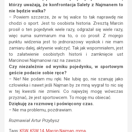
którzy uważają, że konfrontacja Salety z Najmanem to
nie będzie walka?
– Powiem szczerze, że w tej walce to tak naprawdę nie
chodzi o sport. Jest to osobista historia. Zresztą Marcin
prosił o ten pojedynek wiele razy, odgrażał się wiele razy,
więc suma summarum ma to, o co prosił. Z mojego
punktu widzenia jest to jednorazowy wyskok i nie mam
zamiaru dalej, aktywnie walczyć. Tak jak wspomniałem, jest
to załatwienie osobistych historii i zamknięcie ust
Marcinowi Najmanowi raz na zawsze.
Czy niezależnie od wyniku pojedynku, w sportowym
geście podacie sobie ręce?
– Nie! Nie podam mu ręki. Nie lubię go, nie szanuję jako
człowieka i nawet jeśli Najman by ze mną wygrał to nic się
w tej kwestii nie zmieni. Co najwyżej mogę wówczas
przyznać, że jest sportowcem. To mogę mu obiecać.
Dziękuję za rozmowę i poświęcony czas.
– Nie ma problemu, pozdrawiam.
Rozmawiał Artur Przybysz
Tags:
KSW
,
KSW 14
,
Marcin Najman
,
mma
,