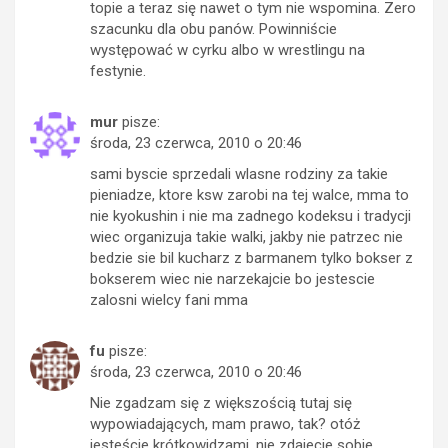
topie a teraz się nawet o tym nie wspomina. Zero
szacunku dla obu panów. Powinniście
występować w cyrku albo w wrestlingu na
festynie.
mur
pisze:
środa, 23 czerwca, 2010 o 20:46
sami byscie sprzedali wlasne rodziny za takie
pieniadze, ktore ksw zarobi na tej walce, mma to
nie kyokushin i nie ma zadnego kodeksu i tradycji
wiec organizuja takie walki, jakby nie patrzec nie
bedzie sie bil kucharz z barmanem tylko bokser z
bokserem wiec nie narzekajcie bo jestescie
zalosni wielcy fani mma
fu
pisze:
środa, 23 czerwca, 2010 o 20:46
Nie zgadzam się z większością tutaj się
wypowiadających, mam prawo, tak? otóż
jesteście krótkowidzami, nie zdajecie sobie