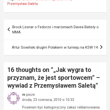
Przemysław Saleta
Nawigacja
Brock Lesnar o Fedorze i marzeniach Davea Batisty o
wpisu
MMA.
Artur Sowiński drugim Polakiem w turnieju na KSW 14
16 thoughts on “
„Jak wygra to
przyznam, że jest sportowcem” –
wywiad z Przemysławem Saletą
”
m
pisze:
środa, 23 czerwca, 2010 o 10:33
Powinien byc kategoryczny zakaz reklamowania