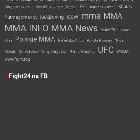
Jan Błachowicz
Pierre
Israel Adesanya
Joanna Jędrzejczyk
K-1
Khabib
Jorge Masvidal
Jose Aldo
Justin Gaethje
Kamaru Usman
mma
MMA
KSW
kickboxing
Nurmagomedov
MMA INFO
MMA News
Muay Thai
Nate
Polskie MMA
Diaz
Ronda Rousey
Rafael dos Anjos
Stipe
UFC
Strikeforce
Tony Ferguson
WMMA
Miocic
Tyron Woodley
www.fight24.pl
Fight24 na FB