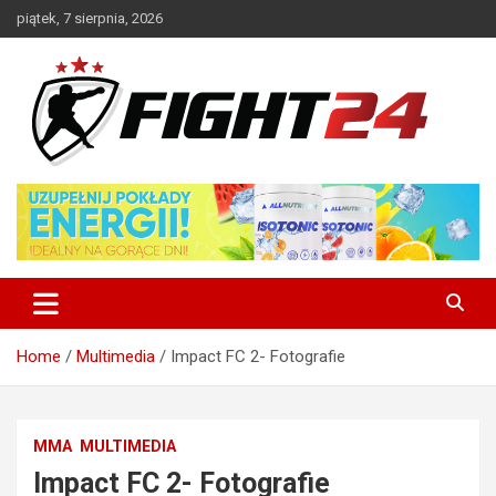
Skip
piątek, 7 sierpnia, 2026
to
content
Polski serwis informacyjny MMA i K-1
FIGHT24.PL – MMA i K-1, UFC
Home
Multimedia
Impact FC 2- Fotografie
MMA
MULTIMEDIA
Impact FC 2- Fotografie