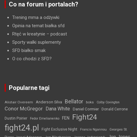
Co na forum i portalach?
Trening mma a odżywki
Opinia na temat białka sfd
Rtęć w kreatynie
– podcast
Sporty walki suplementy
SFD białko smak
O co chodzi z SFD?
Popularne tagi
Bellator
Anderson Silva
Alistair Overeem
boks
Colby Covington
Conor McGregor
Dana White
Daniel Cormier
Donald Cerrone
Fight24
FEN
Dustin Poirier
Fedor Emelianenko
fight24.pl
Fight Exclusive Night
Francis Ngannou
Georges St.
Jon Jones