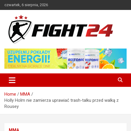
Skip
czwartek, 6 sierpnia, 2026
to
content
Polski serwis informacyjny MMA i K-1
FIGHT24.PL – MMA i K-1, UFC
Home
MMA
Holly Holm nie zamierza uprawiać trash-talku przed walką z
Rousey
MMA