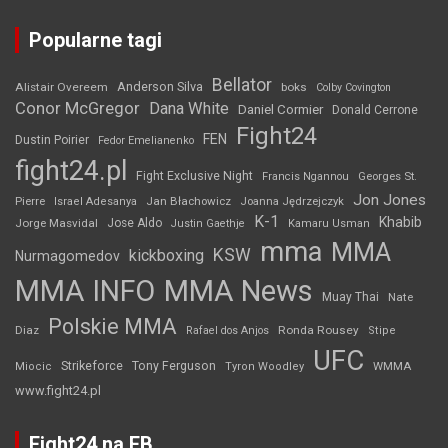
Popularne tagi
Bellator
Anderson Silva
Alistair Overeem
boks
Colby Covington
Conor McGregor
Dana White
Daniel Cormier
Donald Cerrone
Fight24
FEN
Dustin Poirier
Fedor Emelianenko
fight24.pl
Fight Exclusive Night
Francis Ngannou
Georges St.
Jon Jones
Jan Błachowicz
Pierre
Israel Adesanya
Joanna Jędrzejczyk
K-1
Khabib
Jorge Masvidal
Jose Aldo
Justin Gaethje
Kamaru Usman
mma
MMA
KSW
kickboxing
Nurmagomedov
MMA INFO
MMA News
Muay Thai
Nate
Polskie MMA
Diaz
Ronda Rousey
Rafael dos Anjos
Stipe
UFC
Strikeforce
Tony Ferguson
WMMA
Miocic
Tyron Woodley
www.fight24.pl
Fight24 na FB