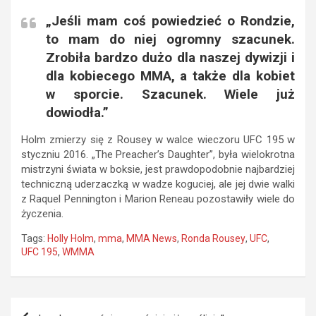
„Jeśli mam coś powiedzieć o Rondzie,
to mam do niej ogromny szacunek.
Zrobiła bardzo dużo dla naszej dywizji i
dla kobiecego MMA, a także dla kobiet
w sporcie. Szacunek. Wiele już
dowiodła.”
Holm zmierzy się z Rousey w walce wieczoru UFC 195 w
styczniu 2016. „The Preacher’s Daughter”, była wielokrotna
mistrzyni świata w boksie, jest prawdopodobnie najbardziej
techniczną uderzaczką w wadze koguciej, ale jej dwie walki
z Raquel Pennington i Marion Reneau pozostawiły wiele do
życzenia.
Tags:
Holly Holm
,
mma
,
MMA News
,
Ronda Rousey
,
UFC
,
UFC 195
,
WMMA
Nawigacja