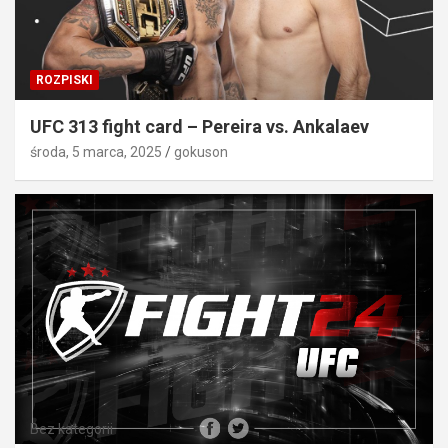
ROZPISKI
UFC 313 fight card – Pereira vs. Ankalaev
środa, 5 marca, 2025
gokuson
Bez kategorii