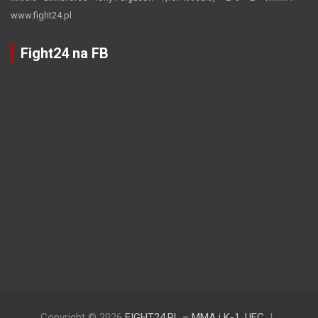
www.fight24.pl
Fight24 na FB
Copyright © 2026
FIGHT24.PL – MMA i K-1, UFC