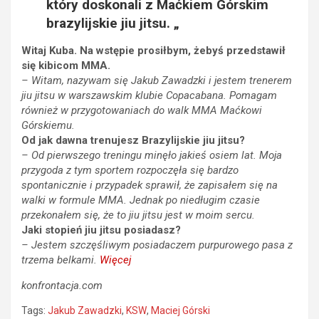
który doskonali z
Maćkiem Górskim
brazylijskie jiu jitsu. „
Witaj Kuba. Na wstępie prosiłbym, żebyś przedstawił
się kibicom MMA.
– Witam, nazywam się Jakub Zawadzki i jestem trenerem
jiu jitsu w warszawskim klubie Copacabana. Pomagam
również w przygotowaniach do walk MMA Maćkowi
Górskiemu.
Od jak dawna trenujesz Brazylijskie jiu jitsu?
– Od pierwszego treningu minęło jakieś osiem lat. Moja
przygoda z tym sportem rozpoczęła się bardzo
spontanicznie i przypadek sprawił, że zapisałem się na
walki w formule MMA. Jednak po niedługim czasie
przekonałem się, że to jiu jitsu jest w moim sercu.
Jaki stopień jiu jitsu posiadasz?
– Jestem szczęśliwym posiadaczem purpurowego pasa z
trzema belkami.
Więcej
konfrontacja.com
Tags:
Jakub Zawadzki
,
KSW
,
Maciej Górski