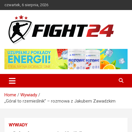
Skip
czwartek, 6 sierpnia, 2026
to
content
Polski serwis informacyjny MMA i K-1
FIGHT24.PL – MMA i K-1, UFC
Home
Wywiady
„Góral to rzemieślnik” – rozmowa z Jakubem Zawadzkim
WYWIADY