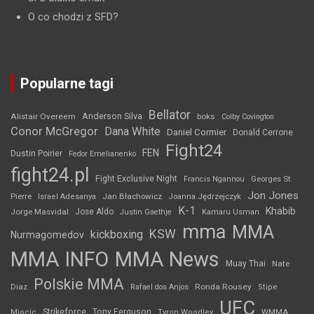
O co chodzi z SFD?
Popularne tagi
Bellator
Anderson Silva
Alistair Overeem
boks
Colby Covington
Conor McGregor
Dana White
Daniel Cormier
Donald Cerrone
Fight24
FEN
Dustin Poirier
Fedor Emelianenko
fight24.pl
Fight Exclusive Night
Francis Ngannou
Georges St.
Jon Jones
Jan Błachowicz
Pierre
Israel Adesanya
Joanna Jędrzejczyk
K-1
Khabib
Jorge Masvidal
Jose Aldo
Justin Gaethje
Kamaru Usman
mma
MMA
KSW
kickboxing
Nurmagomedov
MMA INFO
MMA News
Muay Thai
Nate
Polskie MMA
Diaz
Ronda Rousey
Rafael dos Anjos
Stipe
UFC
Strikeforce
Tony Ferguson
WMMA
Miocic
Tyron Woodley