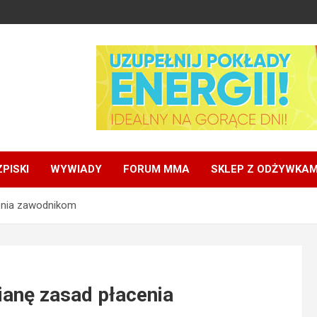
PISKI
WYWIADY
FORUM MMA
SKLEP Z ODŻYWKAM
cenia zawodnikom
ianę zasad płacenia