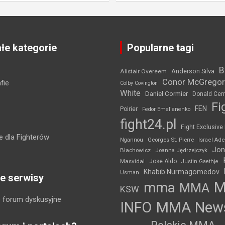
łe kategorie
Popularne tagi
B
Anderson Silva
Alistair Overeem
Conor McGregor
fie
Colby Covington
White
Daniel Cormier
Donald Cer
Fi
FEN
Poirier
Fedor Emelianenko
fight24.pl
Fight Exclusive
 dla Fighterów
Ngannou
Georges St. Pierre
Israel Ad
Jon
Błachowicz
Joanna Jędrzejczyk
Masvidal
Jose Aldo
Justin Gaethje
Khabib Nurmagomedov
Usman
e serwisy
mma
MMA
KSW
 forum dyskusyjne
INFO
MMA New