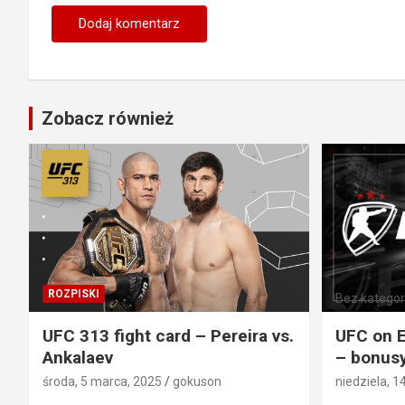
Zobacz również
ROZPISKI
Bez kategori
UFC 313 fight card – Pereira vs.
UFC on E
Ankalaev
– bonusy
środa, 5 marca, 2025
gokuson
niedziela, 1