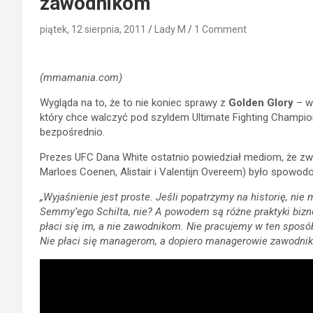
zawodnikom
piątek, 12 sierpnia, 2011
Lady M
1 Comment
(mmamania.com)
Wygląda na to, że to nie koniec sprawy z
Golden Glory
– w
który chce walczyć pod szyldem Ultimate Fighting Champion
bezpośrednio.
Prezes UFC Dana White ostatnio powiedział mediom, że zw
Marloes Coenen, Alistair i Valentijn Overeem) było spowo
„Wyjaśnienie jest proste. Jeśli popatrzymy na historię, n
Semmy’ego Schilta, nie? A powodem są różne praktyki bizne
płaci się im, a nie zawodnikom. Nie pracujemy w ten sposób.
Nie płaci się managerom, a dopiero managerowie zawodnik