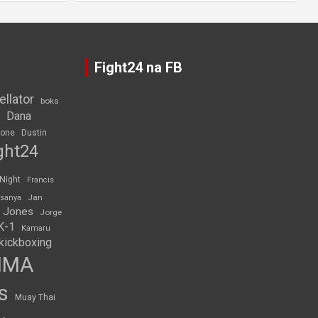
Fight24 na FB
ellator
boks
Dana
rone
Dustin
ght24
 Night
Francis
Jan
esanya
 Jones
Jorge
K-1
Kamaru
kickboxing
MMA
s
Muay Thai