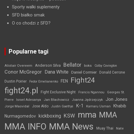
Sporty walki suplementy
SFD białko smak
O co chodzi z SFD?
Popularne tagi
Bellator
Anderson Silva
Alistair Overeem
boks
Colby Covington
Conor McGregor
Dana White
Daniel Cormier
Donald Cerrone
Fight24
FEN
Dustin Poirier
Fedor Emelianenko
fight24.pl
Fight Exclusive Night
Francis Ngannou
Georges St.
Jon Jones
Jan Błachowicz
Pierre
Israel Adesanya
Joanna Jędrzejczyk
K-1
Khabib
Jorge Masvidal
Jose Aldo
Justin Gaethje
Kamaru Usman
mma
MMA
KSW
kickboxing
Nurmagomedov
MMA INFO
MMA News
Muay Thai
Nate