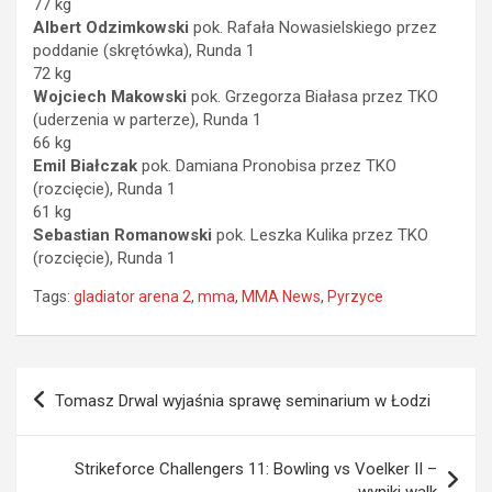
77 kg
Albert Odzimkowski
pok. Rafała Nowasielskiego przez
poddanie (skrętówka), Runda 1
72 kg
Wojciech Makowski
pok. Grzegorza Białasa przez TKO
(uderzenia w parterze), Runda 1
66 kg
Emil Białczak
pok. Damiana Pronobisa przez TKO
(rozcięcie), Runda 1
61 kg
Sebastian Romanowski
pok. Leszka Kulika przez TKO
(rozcięcie), Runda 1
Tags:
gladiator arena 2
,
mma
,
MMA News
,
Pyrzyce
Nawigacja
Tomasz Drwal wyjaśnia sprawę seminarium w Łodzi
wpisu
Strikeforce Challengers 11: Bowling vs Voelker II –
wyniki walk