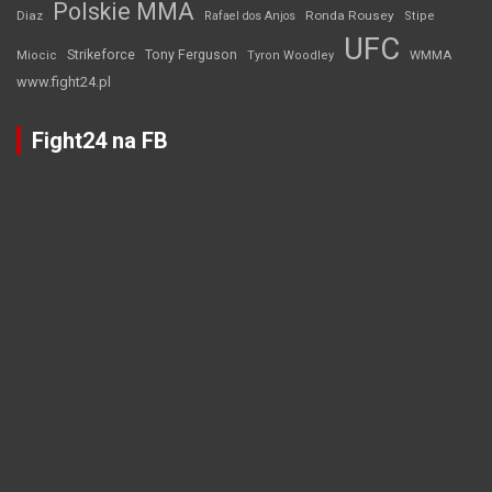
Polskie MMA
Diaz
Ronda Rousey
Rafael dos Anjos
Stipe
UFC
Strikeforce
Tony Ferguson
WMMA
Miocic
Tyron Woodley
www.fight24.pl
Fight24 na FB