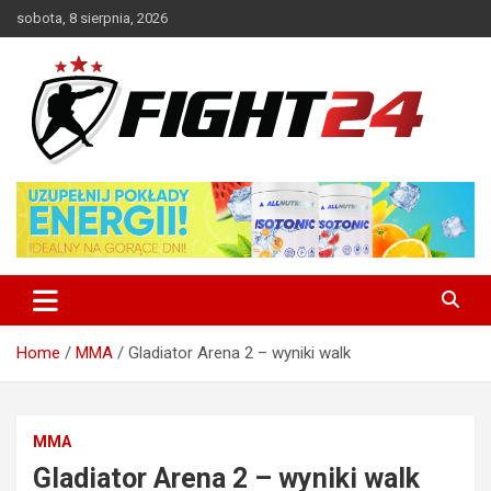
Skip
sobota, 8 sierpnia, 2026
to
content
Polski serwis informacyjny MMA i K-1
FIGHT24.PL – MMA i K-1, UFC
Home
MMA
Gladiator Arena 2 – wyniki walk
MMA
Gladiator Arena 2 – wyniki walk