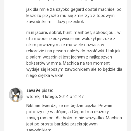
jak dla mnie za szybko gegard dostal machide, po
leszczu przyszło mu się zmierzyć z topowym
zawodnikiem … duży przeskok
m.in jacare, sobral, hunt, manhoef, sokoudjou… w
ufc moose rzeczywiscie nie walczył jeszcze z
nikim poważnym ale ma wiele nazwisk w
rekordzie i na pewno należy do czołówki. I tak jak
pisałem wcześniej jest jednym z najlepszych
bokserów w mma. Machida na ten moment
wydaje się lepszym zawodnikiem ale to będzie dla
niego ciężka walka!
sava9e
pisze:
wtorek, 4 lutego, 2014 o 21:47
Nikt nie twierdzi, że nie będzie ciężka. Pewnie
potoczy się w stójce, a Gegard ma dłuższy
zasięg ramion. Ale boks to nie wszystko. Machida
jest po prostu bardziej przekrojowym
zawodnikiem.