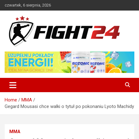
Skip
czwartek, 6 sierpnia, 2026
to
content
Polski serwis informacyjny MMA i K-1
FIGHT24.PL – MMA i K-1, UFC
Home
MMA
Gegard Mousasi chce walki o tytuł po pokonaniu Lyoto Machidy
MMA