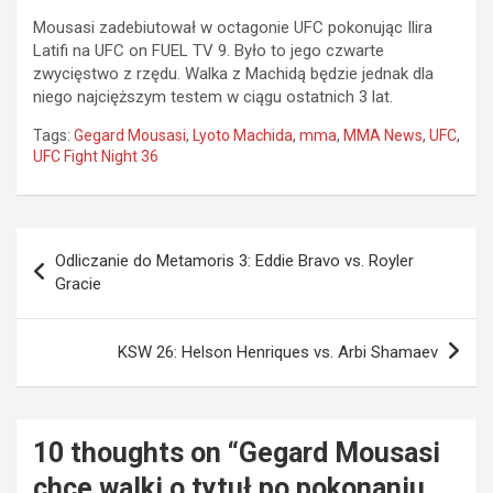
Mousasi zadebiutował w octagonie UFC pokonując Ilira
Latifi na UFC on FUEL TV 9. Było to jego czwarte
zwycięstwo z rzędu. Walka z Machidą będzie jednak dla
niego najcięższym testem w ciągu ostatnich 3 lat.
Tags:
Gegard Mousasi
,
Lyoto Machida
,
mma
,
MMA News
,
UFC
,
UFC Fight Night 36
Nawigacja
Odliczanie do Metamoris 3: Eddie Bravo vs. Royler
wpisu
Gracie
KSW 26: Helson Henriques vs. Arbi Shamaev
10 thoughts on “
Gegard Mousasi
chce walki o tytuł po pokonaniu