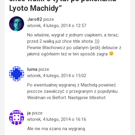
Lyoto Machidy
”
Jaro82
pisze:
wtorek, 4 lutego, 2014 o 12:57
No właśnie, wygrał z jednym ciapkiem, a teraz,
przed 2 walką już chce title shota :)))
Pewnie Błachowicz po udanym (jeśli) debiucie z
jakimś ogórkiem też w ten sposób zagra
luma
pisze:
wtorek, 4 lutego, 2014 o 15:02
Po ewentualnej wygranej z Machidą powinieć
jeszcze zawalczyć z przegranym z pojedynku
Weidman vs Belfort. Następnie titleshot.
ja
pisze:
wtorek, 4 lutego, 2014 o 16:16
Ale nie ma szans na wygraną.