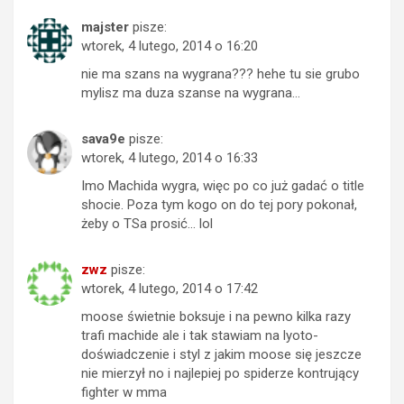
majster
pisze:
wtorek, 4 lutego, 2014 o 16:20
nie ma szans na wygrana??? hehe tu sie grubo
mylisz ma duza szanse na wygrana…
sava9e
pisze:
wtorek, 4 lutego, 2014 o 16:33
Imo Machida wygra, więc po co już gadać o title
shocie. Poza tym kogo on do tej pory pokonał,
żeby o TSa prosić… lol
zwz
pisze:
wtorek, 4 lutego, 2014 o 17:42
moose świetnie boksuje i na pewno kilka razy
trafi machide ale i tak stawiam na lyoto-
doświadczenie i styl z jakim moose się jeszcze
nie mierzył no i najlepiej po spiderze kontrujący
fighter w mma