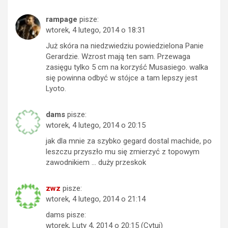
rampage
pisze:
wtorek, 4 lutego, 2014 o 18:31
Już skóra na niedzwiedziu powiedzielona Panie
Gerardzie. Wzrost mają ten sam. Przewaga
zasięgu tylko 5 cm na korzyść Musasiego. walka
się powinna odbyć w stójce a tam lepszy jest
Lyoto.
dams
pisze:
wtorek, 4 lutego, 2014 o 20:15
jak dla mnie za szybko gegard dostal machide, po
leszczu przyszło mu się zmierzyć z topowym
zawodnikiem … duży przeskok
zwz
pisze:
wtorek, 4 lutego, 2014 o 21:14
dams pisze:
wtorek, Luty 4, 2014 o 20:15 (Cytuj)