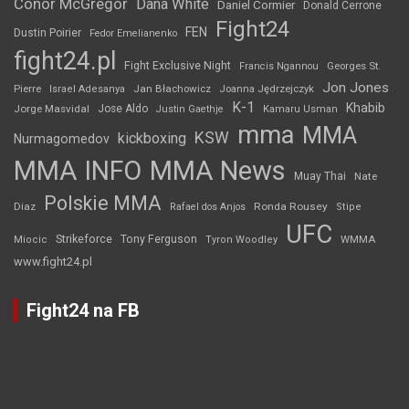
Conor McGregor
Dana White
Daniel Cormier
Donald Cerrone
Fight24
FEN
Dustin Poirier
Fedor Emelianenko
fight24.pl
Fight Exclusive Night
Francis Ngannou
Georges St.
Jon Jones
Jan Błachowicz
Pierre
Israel Adesanya
Joanna Jędrzejczyk
K-1
Khabib
Jorge Masvidal
Jose Aldo
Justin Gaethje
Kamaru Usman
mma
MMA
KSW
kickboxing
Nurmagomedov
MMA INFO
MMA News
Muay Thai
Nate
Polskie MMA
Diaz
Ronda Rousey
Rafael dos Anjos
Stipe
UFC
Strikeforce
Tony Ferguson
WMMA
Miocic
Tyron Woodley
www.fight24.pl
Fight24 na FB