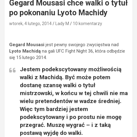
Gegard Mousasi chce walki o tytuł
po pokonaniu Lyoto Machidy
wtorek, 4 lutego, 2014
Lady M
10 komentarzy
Gegard Mousasi
jest pewny swojego zwycięstwa nad
Lyoto Machidą
na gali UFC Fight Night 36, która odbędzie
się 15 lutego 2014.
Jestem podekscytowany możliwością
walki z Machidą. Być może potem
dostanę szansę walki o tytuł
mistrzowski, w końcu w tej chwili nie ma
wielu pretendentów w wadze średniej.
Więc tym bardziej jestem
podekscytowany i po prostu nie mogę
przegrać. Muszę wygrać – i z taką
postawą wyjdę do walki.