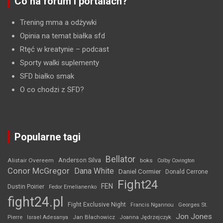
Co na forum i portalach?
Trening mma a odżywki
Opinia na temat białka sfd
Rtęć w kreatynie
– podcast
Sporty walki suplementy
SFD białko smak
O co chodzi z SFD?
Popularne tagi
Bellator
Anderson Silva
Alistair Overeem
boks
Colby Covington
Conor McGregor
Dana White
Daniel Cormier
Donald Cerrone
Fight24
FEN
Dustin Poirier
Fedor Emelianenko
fight24.pl
Fight Exclusive Night
Francis Ngannou
Georges St.
Jon Jones
Jan Błachowicz
Pierre
Israel Adesanya
Joanna Jędrzejczyk