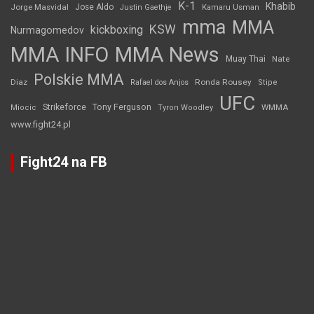
K-1
Khabib
Jorge Masvidal
Jose Aldo
Justin Gaethje
Kamaru Usman
mma
MMA
KSW
kickboxing
Nurmagomedov
MMA INFO
MMA News
Muay Thai
Nate
Polskie MMA
Diaz
Ronda Rousey
Rafael dos Anjos
Stipe
UFC
Strikeforce
Tony Ferguson
WMMA
Miocic
Tyron Woodley
www.fight24.pl
Fight24 na FB