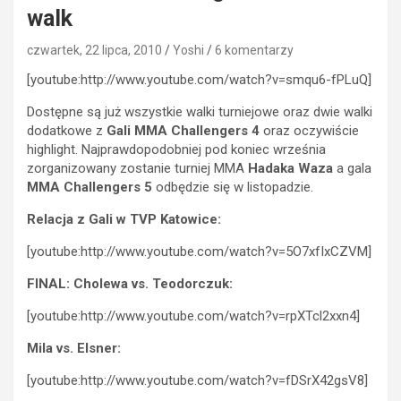
walk
czwartek, 22 lipca, 2010
Yoshi
6 komentarzy
[youtube:http://www.youtube.com/watch?v=smqu6-fPLuQ]
Dostępne są już wszystkie walki turniejowe oraz dwie walki
dodatkowe z
Gali MMA Challengers 4
oraz oczywiście
highlight. Najprawdopodobniej pod koniec września
zorganizowany zostanie turniej MMA
Hadaka Waza
a gala
MMA Challengers 5
odbędzie się w listopadzie.
Relacja z Gali w TVP Katowice:
[youtube:http://www.youtube.com/watch?v=5O7xfIxCZVM]
FINAL: Cholewa vs. Teodorczuk:
[youtube:http://www.youtube.com/watch?v=rpXTcl2xxn4]
Mila vs. Elsner:
[youtube:http://www.youtube.com/watch?v=fDSrX42gsV8]