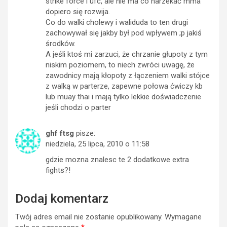
strike force i ufc, ale nie ma co narzekać mma
dopiero się rozwija.
Co do walki cholewy i waliduda to ten drugi
zachowywał się jakby był pod wpływem ;p jakiś
środków.
A jeśli ktoś mi zarzuci, że chrzanie głupoty z tym
niskim poziomem, to niech zwróci uwagę, że
zawodnicy mają kłopoty z łączeniem walki stójce
z walką w parterze, zapewne połowa ćwiczy kb
lub muay thai i mają tylko lekkie doświadczenie
jeśli chodzi o parter
ghf ftsg
pisze:
niedziela, 25 lipca, 2010 o 11:58
gdzie mozna znalesc te 2 dodatkowe extra
fights?!
Dodaj komentarz
Twój adres email nie zostanie opublikowany.
Wymagane