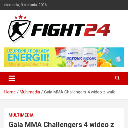
Skip
niedziela, 9 sierpnia, 2026
to
content
Polski serwis informacyjny MMA i K-1
FIGHT24.PL – MMA i K-1, UFC
Home
Multimedia
Gala MMA Challengers 4 wideo z walk
MULTIMEDIA
Gala MMA Challengers 4 wideo z