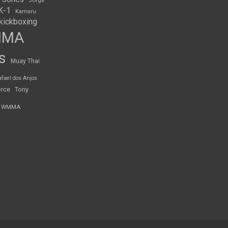
K-1
Kamaru
kickboxing
MMA
s
Muay Thai
afael dos Anjos
orce
Tony
WMMA