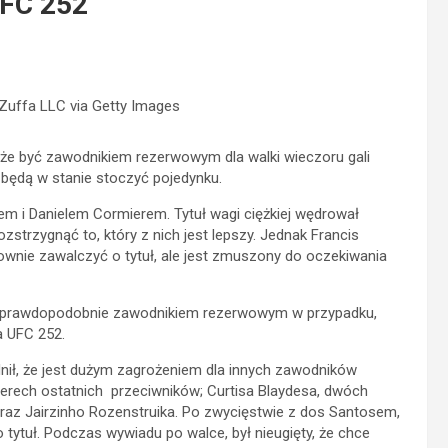
UFC 252
uffa LLC via Getty Images
e być zawodnikiem rezerwowym dla walki wieczoru gali
 będą w stanie stoczyć pojedynku.
cem i Danielem Cormierem. Tytuł wagi ciężkiej wędrował
strzygnąć to, który z nich jest lepszy. Jednak Francis
wnie zawalczyć o tytuł, ale jest zmuszony do oczekiwania
ie prawdopodobnie zawodnikiem rezerwowym w przypadku,
a UFC 252.
ł, że jest dużym zagrożeniem dla innych zawodników
zterech ostatnich przeciwników; Curtisa Blaydesa, dwóch
raz Jairzinho Rozenstruika. Po zwycięstwie z dos Santosem,
tytuł. Podczas wywiadu po walce, był nieugięty, że chce