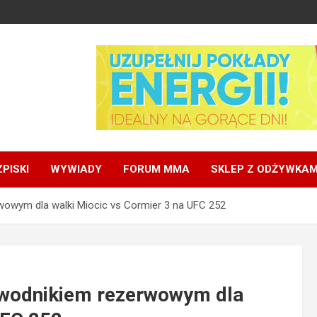
PISKI
WYWIADY
FORUM MMA
SKLEP Z ODŻYWKAM
owym dla walki Miocic vs Cormier 3 na UFC 252
wodnikiem rezerwowym dla