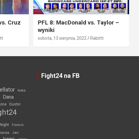
Bez kategorii
vs. Cruz
PFL 8: MacDonald vs. Taylor –
wyniki
tt
sobota, 13 sierpnia, 2022
Rabittt
Fight24 na FB
ellator
boks
Dana
rone
Dustin
ght24
 Night
Francis
Jan
esanya
 Jones
Jorge