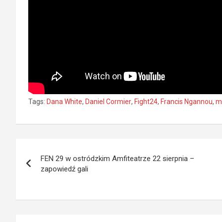
Tags:
Dana White
,
Daniel Cormier
,
Fight24
,
Francis Ngannou
,
m
Nawigacja
FEN 29 w ostródzkim Amfiteatrze 22 sierpnia –
wpisu
zapowiedź gali