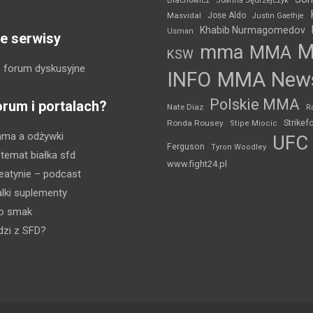
Joanna Jędrzejczyk
Masvidal
Jose Aldo
Justin Gaethje
Khabib Nurmagomedov
Usman
e serwisy
mma
MMA
KSW
 forum dyskusyjne
INFO
MMA New
Polskie MMA
orum i portalach?
Nate Diaz
R
Strikef
Ronda Rousey
Stipe Miocic
mma a odżywki
UFC
Ferguson
Tyron Woodley
 temat białka sfd
www.fight24.pl
eatynie
– podcast
lki suplementy
ko smak
dzi z SFD?