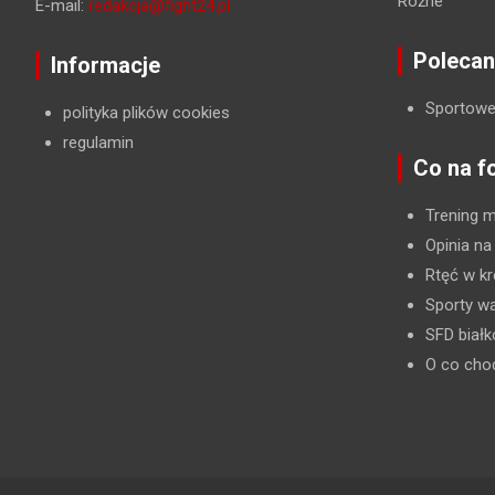
Różne
E-mail:
redakcja@fight24.pl
Polecan
Informacje
Sportowe
polityka plików cookies
regulamin
Co na f
Trening 
Opinia na
Rtęć w kr
Sporty wa
SFD biał
O co cho