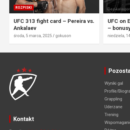
ROZPISKI
Bez kategori
UFC 313 fight card – Pereira vs.
UFC on E
Ankalaev
– bonusy
środa, 5 marca, 2025
gokuson
niedziela, 1
Pozosta
Wyniki gal
Profile/Biogra
Grappling
Uderzane
Trening
Kontakt
Wspomaganie