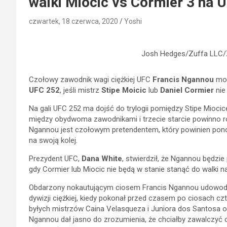
walki Miocic vs Cormier 3 na 
czwartek, 18 czerwca, 2020
Yoshi
Josh Hedges/Zuffa LLC/Z
Czołowy zawodnik wagi ciężkiej UFC
Francis Ngannou
moż
UFC 252
, jeśli mistrz
Stipe Moicic
lub
Daniel Cormier
nie
Na gali UFC 252 ma dojść do trylogii pomiędzy Stipe Mioci
między obydwoma zawodnikami i trzecie starcie powinno roz
Ngannou jest czołowym pretendentem, który powinien pono
na swoją kolej.
Prezydent UFC,
Dana White
, stwierdził, że Ngannou będz
gdy Cormier lub Miocic nie będą w stanie stanąć do walki n
Obdarzony nokautującym ciosem Francis Ngannou udowodni
dywizji ciężkiej, kiedy pokonał przed czasem po ciosach c
byłych mistrzów Caina Velasqueza i Juniora dos Santosa o
Ngannou dał jasno do zrozumienia, że chciałby zawalczyć o 