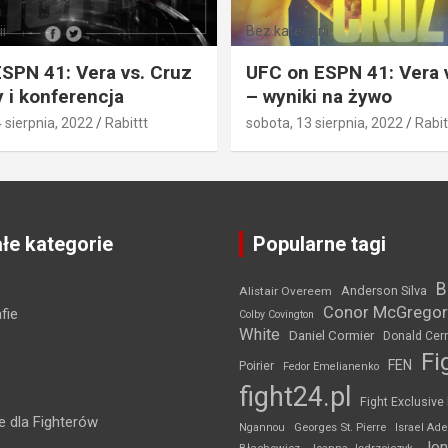
i
Bez kategorii
SPN 41: Vera vs. Cruz
UFC on ESPN 41: Vera 
 i konferencja
– wyniki na żywo
4 sierpnia, 2022
Rabittt
sobota, 13 sierpnia, 2022
Rabit
łe kategorie
Popularne tagi
B
Anderson Silva
Alistair Overeem
Conor McGregor
fie
Colby Covington
White
Daniel Cormier
Donald Cer
Fi
FEN
Poirier
Fedor Emelianenko
fight24.pl
Fight Exclusive
 dla Fighterów
Ngannou
Georges St. Pierre
Israel Ad
Jon
Błachowicz