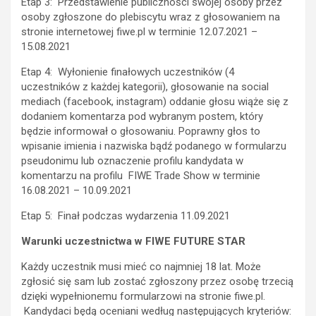
Etap 3: Przedstawienie publiczności swojej osoby przez
osoby zgłoszone do plebiscytu wraz z głosowaniem na
stronie internetowej fiwe.pl w terminie 12.07.2021 –
15.08.2021
Etap 4: Wyłonienie finałowych uczestników (4
uczestników z każdej kategorii), głosowanie na social
mediach (facebook, instagram) oddanie głosu wiąże się z
dodaniem komentarza pod wybranym postem, który
będzie informował o głosowaniu. Poprawny głos to
wpisanie imienia i nazwiska bądź podanego w formularzu
pseudonimu lub oznaczenie profilu kandydata w
komentarzu na profilu FIWE Trade Show w terminie
16.08.2021 – 10.09.2021
Etap 5: Finał podczas wydarzenia 11.09.2021
Warunki uczestnictwa w FIWE FUTURE STAR
Każdy uczestnik musi mieć co najmniej 18 lat. Może
zgłosić się sam lub zostać zgłoszony przez osobę trzecią
dzięki wypełnionemu formularzowi na stronie fiwe.pl.
Kandydaci będą oceniani według następujących kryteriów: