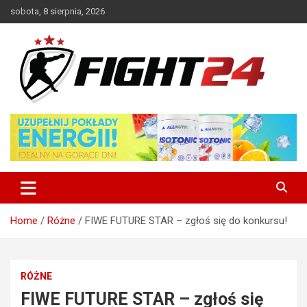
Skip
sobota, 8 sierpnia, 2026
to
content
Polski serwis informacyjny MMA i K-1
FIGHT24.PL – MMA i K-1, UFC
Home
Różne
FIWE FUTURE STAR – zgłoś się do konkursu!
RÓŻNE
FIWE FUTURE STAR – zgłoś się