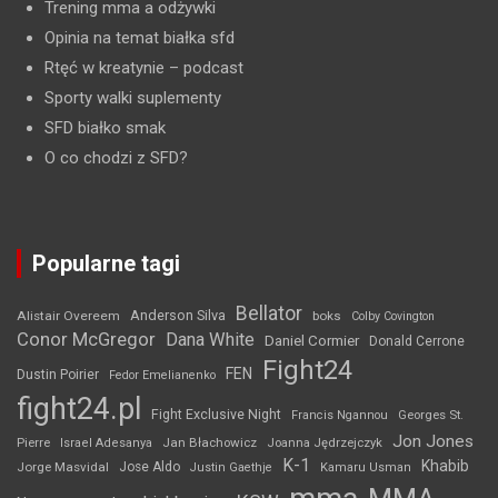
Trening mma a odżywki
Opinia na temat białka sfd
Rtęć w kreatynie
– podcast
Sporty walki suplementy
SFD białko smak
O co chodzi z SFD?
Popularne tagi
Bellator
Anderson Silva
Alistair Overeem
boks
Colby Covington
Conor McGregor
Dana White
Daniel Cormier
Donald Cerrone
Fight24
FEN
Dustin Poirier
Fedor Emelianenko
fight24.pl
Fight Exclusive Night
Francis Ngannou
Georges St.
Jon Jones
Jan Błachowicz
Pierre
Israel Adesanya
Joanna Jędrzejczyk
K-1
Khabib
Jorge Masvidal
Jose Aldo
Justin Gaethje
Kamaru Usman