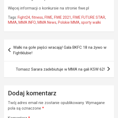
Więcej informacji o konkursie na stronie fiwe.pl
Tags:
Fight24
,
fitness
,
FIWE
,
FIWE 2021
,
FIWE FUTURE STAR
,
MMA
,
MMA INFO
,
MMA News
,
Polskie MMA
,
sporty walki
Nawigacja
Walki na gołe pięści wracają! Gala BKFC 18 na żywo w
wpisu
Fightklubie!
Tomasz Sarara zadebiutuje w MMA na gali KSW 62!
Dodaj komentarz
Twój adres email nie zostanie opublikowany.
Wymagane
pola są oznaczone
*
Komentarz
*