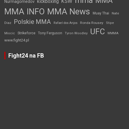
mma
MMA
KSW
kickboxing
Nurmagomedov
MMA INFO
MMA News
Muay Thai
Nate
Polskie MMA
Diaz
Ronda Rousey
Rafael dos Anjos
Stipe
UFC
Strikeforce
Tony Ferguson
WMMA
Miocic
Tyron Woodley
www.fight24.pl
Fight24 na FB