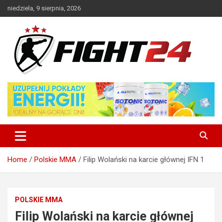
Skip
niedziela, 9 sierpnia, 2026
to
content
Polski serwis informacyjny MMA i K-1
FIGHT24.PL – MMA i K-1, UFC
Home
Polskie MMA
Filip Wolański na karcie głównej IFN 1
POLSKIE MMA
Filip Wolański na karcie głównej