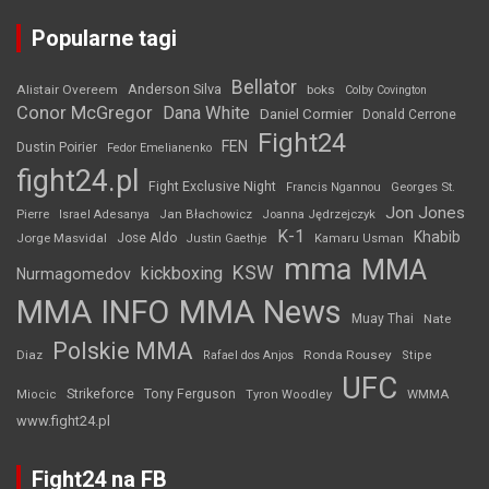
Popularne tagi
Bellator
Anderson Silva
Alistair Overeem
boks
Colby Covington
Conor McGregor
Dana White
Daniel Cormier
Donald Cerrone
Fight24
FEN
Dustin Poirier
Fedor Emelianenko
fight24.pl
Fight Exclusive Night
Francis Ngannou
Georges St.
Jon Jones
Jan Błachowicz
Pierre
Israel Adesanya
Joanna Jędrzejczyk
K-1
Khabib
Jorge Masvidal
Jose Aldo
Justin Gaethje
Kamaru Usman
mma
MMA
KSW
kickboxing
Nurmagomedov
MMA INFO
MMA News
Muay Thai
Nate
Polskie MMA
Diaz
Ronda Rousey
Rafael dos Anjos
Stipe
UFC
Strikeforce
Tony Ferguson
WMMA
Miocic
Tyron Woodley
www.fight24.pl
Fight24 na FB