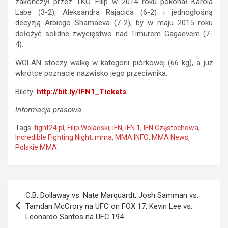
zakończył przez TKO. Filip w 2014 roku pokonał Karola
Labe (3-2), Aleksandra Rajacica (6-2) i jednogłośną
decyzją Arbiego Shamaeva (7-2), by w maju 2015 roku
dołożyć solidne zwycięstwo nad Timurem Gagaevem (7-
4).
WOLAN stoczy walkę w kategorii piórkowej (66 kg), a już
wkrótce poznacie nazwisko jego przeciwnika.
Bilety:
http://bit.ly/IFN1_Tickets
Informacja prasowa
Tags:
fight24.pl
,
Filip Wolański
,
IFN
,
IFN 1
,
IFN Częstochowa
,
Incredible Fighting Night
,
mma
,
MMA INFO
,
MMA News
,
Polskie MMA
Nawigacja
C.B. Dollaway vs. Nate Marquardt, Josh Samman vs.
wpisu
Tamdan McCrory na UFC on FOX 17, Kevin Lee vs.
Leonardo Santos na UFC 194