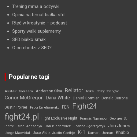
Trening mma a odżywki
Opinia na temat białka sfd
Rtęć w kreatynie
– podcast
Sporty walki suplementy
SFD białko smak
O co chodzi z SFD?
Popularne tagi
Bellator
Anderson Silva
Alistair Overeem
boks
Colby Covington
Conor McGregor
Dana White
Daniel Cormier
Donald Cerrone
Fight24
FEN
Dustin Poirier
Fedor Emelianenko
fight24.pl
Fight Exclusive Night
Francis Ngannou
Georges St.
Jon Jones
Jan Błachowicz
Pierre
Israel Adesanya
Joanna Jędrzejczyk
K-1
Khabib
Jorge Masvidal
Jose Aldo
Justin Gaethje
Kamaru Usman