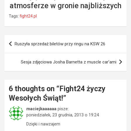
atmosferze w gronie najbliższych
Tags:
fight24.pl
Nawigacja
Ruszyła sprzedaż biletów przy ringu na KSW 26
wpisu
Sesja zdjęciowa Josha Barnetta z muscle car’ami
6 thoughts on “
Fight24 życzy
Wesołych Świąt!
”
maciejkaaaaaa
pisze:
poniedziałek, 23 grudnia, 2013 o 19:24
Dzięki i nawzajem