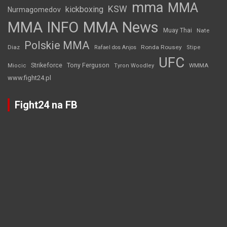
mma
MMA
KSW
kickboxing
Nurmagomedov
MMA INFO
MMA News
Muay Thai
Nate
Polskie MMA
Diaz
Ronda Rousey
Rafael dos Anjos
Stipe
UFC
Strikeforce
Tony Ferguson
WMMA
Miocic
Tyron Woodley
www.fight24.pl
Fight24 na FB