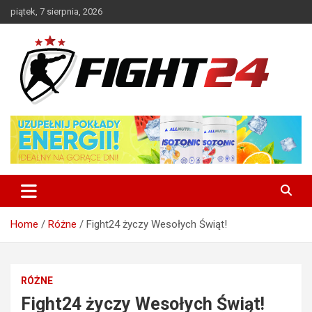
Skip
piątek, 7 sierpnia, 2026
to
content
Polski serwis informacyjny MMA i K-1
FIGHT24.PL – MMA i K-1, UFC
Home
Różne
Fight24 życzy Wesołych Świąt!
RÓŻNE
Fight24 życzy Wesołych Świąt!