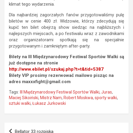
klimat tego wydarzenia.
Dla najbardziej zagorzałych fanów przygotowaliśmy pulę
biletów w cenie 400 zł. Widzowie, którzy zdecydują się
kupić ten bilet obejrzą show siedząc na najbliższych i
najlepszych miejscach, a po festiwalu wraz z zawodnikami
oraz organizatorami spotkają się na specjalnie
przygotowanym i zamkniętym after-party.
Bilety na III Międzynarodowy Festiwal Sportów Walki są
już dostępne na stronie
http://www.ebilet.pl/szukaj.php?t=t&tid=5387
Bilety VIP prosimy rezerwować mailowo pisząc na
adres
maxxxfight@gmail.com
Tags:
III Międzynarodowy Festiwal Sportów Walki
,
Juras
,
Maciej Sikoiński
,
Mistrz Nam
,
Robert Moskwa
,
sporty walki
,
sztuki walki
,
Łukasz Jurkowski
Nawigacja
Bellator 33 rozpiska