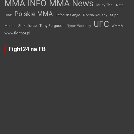
MMA INFO
MMA News
Muay Thai
Nate
Polskie MMA
Diaz
Ronda Rousey
Rafael dos Anjos
Stipe
UFC
Strikeforce
Tony Ferguson
WMMA
Miocic
Tyron Woodley
www.fight24.pl
Fight24 na FB