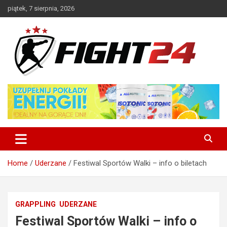
Skip
piątek, 7 sierpnia, 2026
to
content
Polski serwis informacyjny MMA i K-1
FIGHT24.PL – MMA i K-1, UFC
Home
Uderzane
Festiwal Sportów Walki – info o biletach
GRAPPLING
UDERZANE
Festiwal Sportów Walki – info o