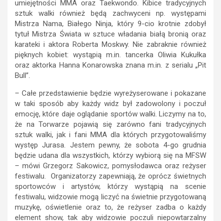
umiejętności MMA oraz Taekwondo. Kibice tradycyjnych
sztuk walki również będą zachwyceni np. występami
Mistrza Nama, Białego Ninja, który 9-cio krotnie zdobył
tytuł Mistrza Świata w sztuce władania białą bronią oraz
karateki i aktora Roberta Moskwy. Nie zabraknie również
pięknych kobiet: wystąpią m.in. tancerka Oliwia Kukułka
oraz aktorka Hanna Konarowska znana m.in. z serialu „Pit
Bull”.
– Całe przedstawienie będzie wyreżyserowane i pokazane
w taki sposób aby każdy widz był zadowolony i poczuł
emocję, które daje oglądanie sportów walki. Liczymy na to,
że na Torwarze pojawią się zarówno fani tradycyjnych
sztuk walki, jak i fani MMA dla których przygotowaliśmy
występ Jurasa. Jestem pewny, że sobota 4-go grudnia
będzie udana dla wszystkich, którzy wybiorą się na MFSW
– mówi Grzegorz Sakowicz, pomysłodawca oraz reżyser
festiwalu. Organizatorzy zapewniają, że oprócz świetnych
sportowców i artystów, którzy wystąpią na scenie
festiwalu, widzowie mogą liczyć na świetnie przygotowaną
muzykę, oświetlenie oraz to, że reżyser zadba o każdy
element show, tak aby widzowie poczuli niepowtarzalny