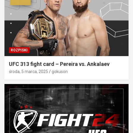
ROZPISKI
UFC 313 fight card – Pereira vs. Ankalaev
środa, 5 marca, 2025
gokuson