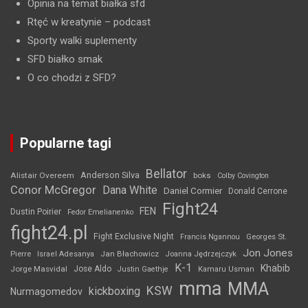
Opinia na temat białka sfd
Rtęć w kreatynie
– podcast
Sporty walki suplementy
SFD białko smak
O co chodzi z SFD?
Popularne tagi
Bellator
Anderson Silva
Alistair Overeem
boks
Colby Covington
Conor McGregor
Dana White
Daniel Cormier
Donald Cerrone
Fight24
FEN
Dustin Poirier
Fedor Emelianenko
fight24.pl
Fight Exclusive Night
Francis Ngannou
Georges St.
Jon Jones
Jan Błachowicz
Pierre
Israel Adesanya
Joanna Jędrzejczyk
K-1
Khabib
Jorge Masvidal
Jose Aldo
Justin Gaethje
Kamaru Usman
mma
MMA
KSW
kickboxing
Nurmagomedov